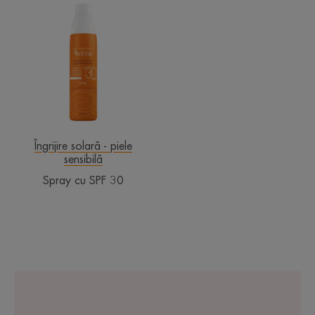
Spray
cu
SPF
30
Îngrijire solară - piele
sensibilă
Spray cu SPF 30