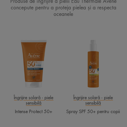
Produse de îngrijire a pielii Eau Thermale Avène
concepute pentru a proteja pielea și a respecta
oceanele
Intense
Spray
Protect
SPF
50+
50+
pentru
copii
Îngrijire solară - piele
Îngrijire solară - piele
sensibilă
sensibilă
Intense Protect 50+
Spray SPF 50+ pentru copii