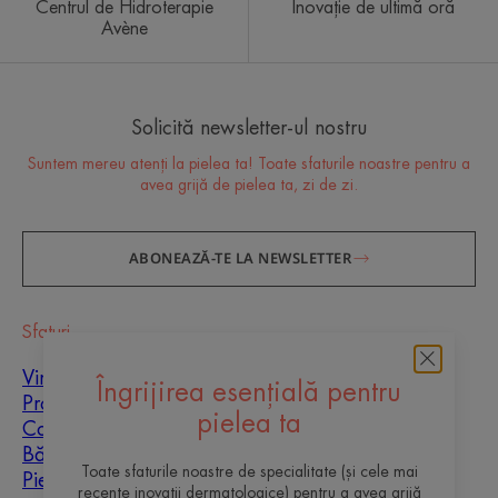
Centrul de Hidroterapie
Inovație de ultimă oră
Avène
Solicită newsletter-ul nostru
Suntem mereu atenți la pielea ta! Toate sfaturile noastre pentru a
avea grijă de pielea ta, zi de zi.
ABONEAZĂ-TE LA NEWSLETTER
Sfaturi
Vindecarea cicatricilor
Îngrijirea esențială pentru
Protecție solară
pielea ta
Copii
Bărbați
Toate sfaturile noastre de specialitate (și cele mai
Piele mixtă
recente inovații dermatologice) pentru a avea grijă