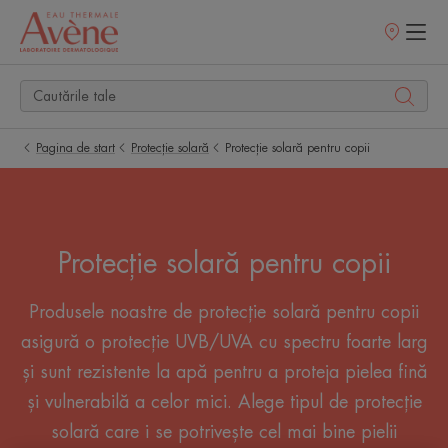
Retailerii
Noștri
Pagina de start
Protecție solară
Protecție solară pentru copii
Protecție solară pentru copii
Produsele noastre de protecție solară pentru copii
asigură o protecție UVB/UVA cu spectru foarte larg
și sunt rezistente la apă pentru a proteja pielea fină
și vulnerabilă a celor mici. Alege tipul de protecție
solară care i se potrivește cel mai bine pielii