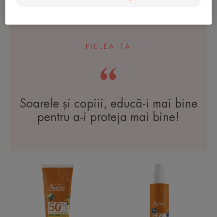
Intense Protect 50+
Spray SPF 50+ pentru copii
PIELEA TA
Soarele și copiii, educă-i mai bine
pentru a-i proteja mai bine!
LAPTE
SPRAY
PENTRU
PENTRU
COPII
COPII
SPF50+
SPF50+
Avène
Avène