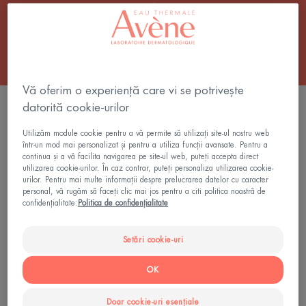
micuțului tău.
Vă oferim o experiență care vi se potrivește
5 rezultate "Protecție solară pentru copii"
datorită cookie-urilor
Utilizăm module cookie pentru a vă permite să utilizați site-ul nostru web
Intense
Spray
într-un mod mai personalizat și pentru a utiliza funcții avansate. Pentru a
Protect
SPF
continua și a vă facilita navigarea pe site-ul web, puteți accepta direct
50+
50+
utilizarea cookie-urilor. În caz contrar, puteți personaliza utilizarea cookie-
urilor. Pentru mai multe informații despre prelucrarea datelor cu caracter
pentru
personal, vă rugăm să faceți clic mai jos pentru a citi politica noastră de
copii
confidențialitate:
Politica de confidențialitate
Setări cookie-uri
OK
Îngrijire solară - piele
Îngrijire solară - piele
sensibilă
sensibilă
Doar cookie-uri esențiale