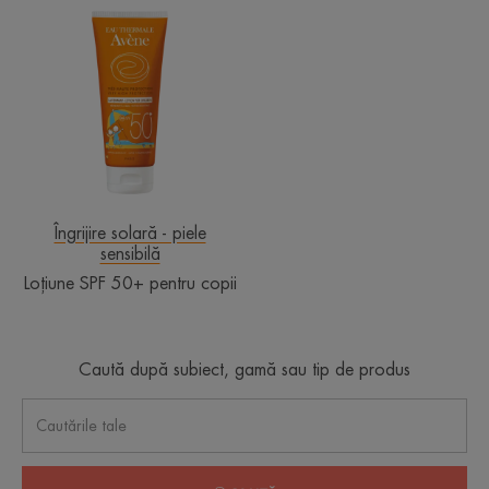
Loțiune
SPF
50+
pentru
copii
Îngrijire solară - piele
sensibilă
Loțiune SPF 50+ pentru copii
Caută după subiect, gamă sau tip de produs