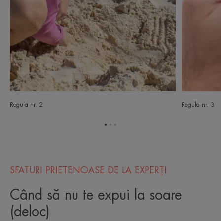
Regula nr. 2
Regula nr. 3
Mergi
Mergi
Mergi
la
la
la
elementul
elementul
elementul
1
2
3
SFATURI PRIETENOASE DE LA EXPERȚI
Când să nu te expui la soare
(deloc)