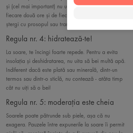
și (cel mai important) nu uita să reaplici cel puțin la
fiecare două ore și de fiecare dată când înoți, te
ștergi cu prosopul sau transpiri.
Regula nr. 4: hidratează-te!
La soare, te încingi foarte repede. Pentru a evita
insolația și deshidratarea, nu uita să bei multă apă.
Indiferent dacă este plată sau minerală, dintr-un
termos sau dintr-o sticlă, nu contează - atâta timp
cât nu uiți să o bei!
Regula nr. 5: moderația este cheia
Soarele poate pătrunde sub piele, așa că nu
exagera. Pauzele între expunerile la soare îi permit