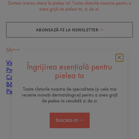
Suntem mereu atenți la pielea ta! Toate sfaturile noastre pentru a
avea grijă de pielea ta, zi de zi.
ABONEAZĂ-TE LA NEWSLETTER
Sfaturi
Vindecarea cicatricilor
Îngrijirea esențială pentru
Protecție solară
pielea ta
Copii
Bărbați
Toate sfaturile noastre de specialitate (și cele mai
Piele mixtă
recente inovații dermatologice) pentru a avea grijă
de pielea ta sensibilă zi de zi
Despre noi
ÎNSCRIE-TE
Contact
Întrebări frecvente