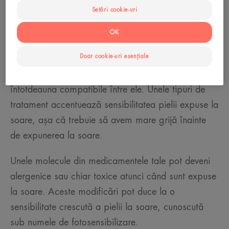
Setări cookie-uri
OK
Ce este un tratament sau un medicament
fotosensibilizant?
Doar cookie-uri esențiale
Medicamentele și lumina soarelui nu sunt
întotdeauna compatibile între ele. Unele tipuri de
tratament accentuează sensibilitatea pielii expuse la
soare, așa că trebuie să avem mare grijă înainte
de expunerea la soare.
Unele molecule din medicamentele tale pot deveni
alergenice sau chiar toxice atunci când sunt expuse
la soare. Aceste modificări pot duce la o
sensibilitate crescută a pielii la soare, cunoscută
sub numele de fotosensibilizare.