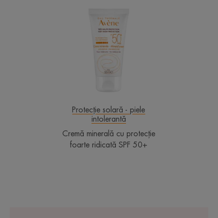
Cremă
minerală
cu
protecție
foarte
ridicată
SPF
50+
Protecție solară - piele
intolerantă
Cremă minerală cu protecție
foarte ridicată SPF 50+