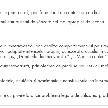
mise prin e-mail, prin formularul de contact și pe chat
inul sau punctul de vânzare cel mai apropiat de locația
ele dumneavoastră, prin analiza comportamentului pe site-
vicii adaptate intereselor proprii, cu excepția cazului în c
de mai jos, „Drepturile dumneavoastră” și „Module cookie”
 dumneavoastră, prin oferirea de produse sau servicii mai
ofertele, noutățile și evenimentele noastre (buletine inform
ente cu privire la orice problemă legată de utilizarea prod