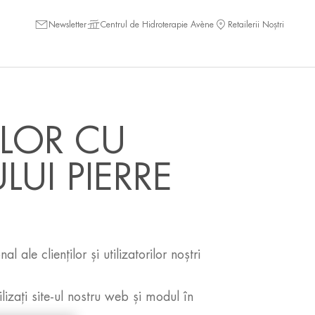
Newsletter
Centrul de Hidroterapie Avène
Retailerii Noștri
ELOR CU
UI PIERRE
 ale clienților și utilizatorilor noștri
ilizați site-ul nostru web și modul în