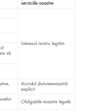
serviciile noastre
Interesul nostru legitim
ul
are vă
ative,
Acordul dumneavoastră
explicit
uselor
Obligațiile noastre legale