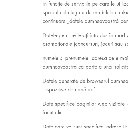
În funcție de serviciile pe care le util
special cele legate de modulele cookie
continuare „datele dumneavoastră perso
Datele pe care le-ați introdus în mod 
promoționale (concursuri, jocuri sau s
numele și prenumele, adresa de e-mail,
dumneavoastră ca parte a unei solicităr
Datele generate de browserul dumneavo
dispozitive de urmărire”:
Date specifice paginilor web vizitate: 
făcut clic.
Date care vă sunt specifice: adresa IP 