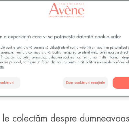
m o experiență care vi se potrivește datorită cookie-urilor
e „www.eau-thermale-avene.ro”), este administrat de Pie
le cookie pentru a vă permite să utilizați site-ul nostru web într-un mod mai personalizat 
ii avansate. Pentru a continua și a vă facilita navigarea pe site-ul web, puteți accepta direct 
enumit în continuare „Pierre Fabre” sau „noi”) care este 
. În caz contrar, puteți personaliza utilizarea cookie-urilor. Pentru mai multe informații des
te de la dumneavoastră pe site-ul web, în scopurile descr
racter personal, vă rugăm să faceți clic mai jos pentru a citi politica noastră de confidențial
ate
 Politică de confidențialitate pentru a afla condițiile de p
nostru. Vă rugăm să rețineți că acesta poate fi actualizat 
cookie-uri
Doar cookie-uri esențiale
apărea pe această pagină. Prin urmare, vă invităm să o co
are le colectăm despre dumneavoas