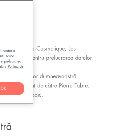
rre Fabre Dermo-Cosmetique, Les
și pentru a
utilizarea
responsabil pentru prelucrarea datelor
pre prelucrarea
ise mai jos.
itate:
Politica de
relucrare a datelor dumneavoastră
în orice moment de către Pierre Fabre.
OK
nsultați periodic.
tră