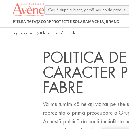
PIELEA TA
FAȚĂ
CORP
PROTECȚIE SOLARĂ
MACHIAJ
BRAND
Pagina de start
Politica de confidențialitate
POLITICA D
CARACTER P
FABRE
Vă mulțumim că ne-ați vizitat pe site-ul 
reprezintă o primă preocupare a Grupu
Această politică de confidențialitate ex