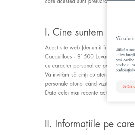
care acestea sunt prelucrate.
I. Cine suntem noi?
Vă oferi
Acest site web (denumit în continuar
Utilizăm modu
utiliza funcț
Cauquillous - 81500 Lavaur - France (d
cookie-urilor
cu caracter personal ce pot fi colecta
datelor cu ca
confidențialit
Vă invităm să citiți cu atenție această
personale atunci când vizitați site-ul 
Setări 
Data celei mai recente actualizări va 
II. Informațiile pe c