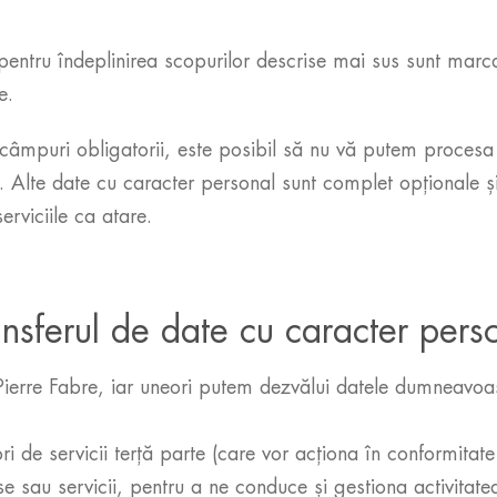
pentru îndeplinirea scopurilor descrise mai sus sunt marc
e.
câmpuri obligatorii, este posibil să nu vă putem procesa 
tate. Alte date cu caracter personal sunt complet opțional
rviciile ca atare.
ansferul de date cu caracter pers
Pierre Fabre, iar uneori putem dezvălui datele dumneavoa
e servicii terță parte (care vor acționa în conformitate c
se sau servicii, pentru a ne conduce și gestiona activitat