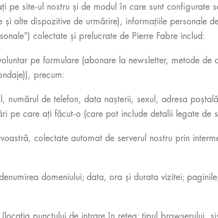
izați pe site-ul nostru și de modul în care sunt configurate 
 și alte dispozitive de urmărire), informațiile personale
nale”) colectate și prelucrate de Pierre Fabre includ:
voluntar pe formulare (abonare la newsletter, metode de c
ondaje)), precum:
 numărul de telefon, data nașterii, sexul, adresa poștală 
i pe care ați făcut-o (care pot include detalii legate de s
astră, colectate automat de serverul nostru prin interme
denumirea domeniului; data, ora și durata vizitei; paginile
(locația punctului de intrare în rețea; tipul browserului, s