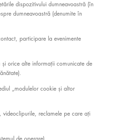
setările dispozitivului dumneavoastră (în
 despre dumneavoastră (denumite în
ontact, participare la evenimente
și orice alte informații comunicate de
ănătate).
diul „modulelor cookie și altor
, videoclipurile, reclamele pe care ați
istemul de operare).