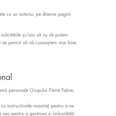
ate cu un asterisc pe diverse pagini
solicitările și/sau să nu vă putem
e și ne permit să vă cunoaștem mai bine
onal
stră personale Grupului Pierre Fabre,
u instrucțiunile noastre) pentru a ne
ea sau pentru a gestiona și îmbunătăți