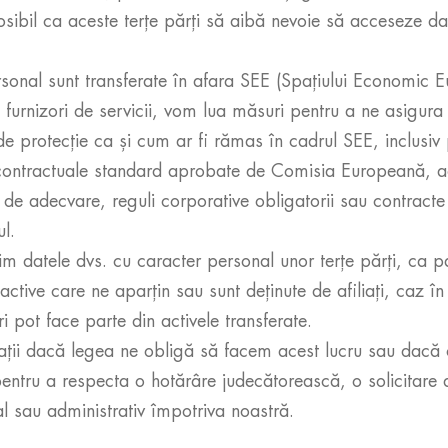
 posibil ca aceste terțe părți să aibă nevoie să acceseze 
rsonal sunt transferate în afara SEE (Spațiului Economic 
 furnizori de servicii, vom lua măsuri pentru a ne asigu
de protecție ca și cum ar fi rămas în cadrul SEE, inclusiv
contractuale standard aprobate de Comisia Europeană, act
de adecvare, reguli corporative obligatorii sau contracte
l.
 datele dvs. cu caracter personal unor terțe părți, ca par
active care ne aparțin sau sunt deținute de afiliați, caz î
ri pot face parte din activele transferate.
ații dacă legea ne obligă să facem acest lucru sau dacă 
pentru a respecta o hotărâre judecătorească, o solicitare
l sau administrativ împotriva noastră.