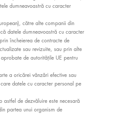
datele dumneavoastră cu caracter
European), către alte companii din
ra că datele dumneavoastră cu caracter
 prin încheierea de contracte de
ualizate sau revizuite, sau prin alte
 aprobate de autoritățile UE pentru
te a oricărei vânzări efective sau
n care datele cu caracter personal pe
o astfel de dezvăluire este necesară
 din partea unui organism de