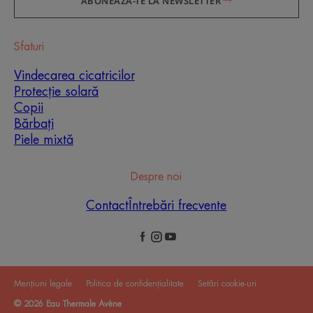
ABONEAZĂ-TE LA NEWSLETTER
Sfaturi
Vindecarea cicatricilor
Protecție solară
Copii
Bărbați
Piele mixtă
Despre noi
Contact
Întrebări frecvente
Mențiuni legale
Politica de confidențialitate
Setări cookie-uri
© 2026 Eau Thermale Avène