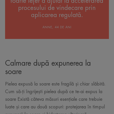
foarte lejer a ajutat la accelerarea
procesului de vindecare prin
aplicarea regulată.
ANNE, 44 DE ANI
Calmare după expunerea la
soare
Pielea expusă la soare este fragilă și chiar slăbită.
Cum să-ți îngrijești pielea după ce te-ai expus la
soare Există câteva măsuri esențiale care trebuie
luate și care au două scopuri: protejarea în timpul