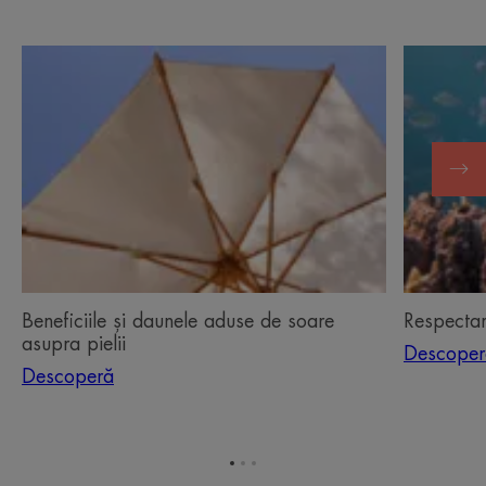
Descoperă
Descoper
Beneficiile
Respecta
și
oceanelor
daunele
aduse
de
soare
asupra
pielii
Beneficiile și daunele aduse de soare
Respecta
asupra pielii
Descoper
Descoperă
Mergi
Mergi
Mergi