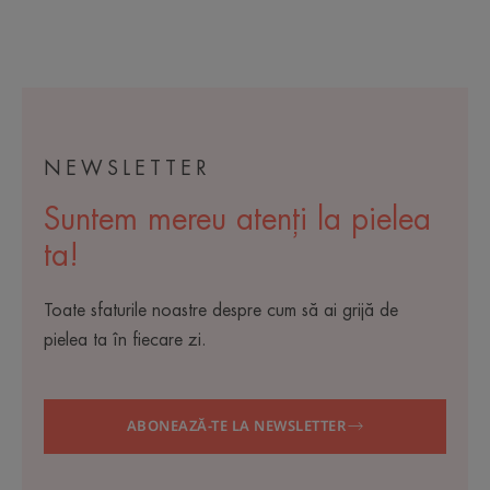
la
la
la
elementul
elementul
elementul
1
2
3
NEWSLETTER
Suntem mereu atenți la pielea
ta!
Toate sfaturile noastre despre cum să ai grijă de
pielea ta în fiecare zi.
ABONEAZĂ-TE LA NEWSLETTER