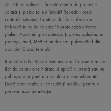
Au! Nu ai aplicat suficientă cremă de protecție
solară și pielea ta s-a înroșit? Repede - preia
controlul situației! Caută un loc la umbră sau
îmbracă-te cu haine care îți protejează eficace
pielea. Apoi reîmprospătează-ți pielea aplicând un
prosop umed, făcând un duș sau pulverizând din
abundență apă termală.
Repetă ori de câte ori este necesar. Consumă multe
lichide pentru a te hidrata și aplică o cremă sau un
gel reparator pentru a-ți calma pielea inflamată.
Dacă apar vezicule, consultă-ți medicul pentru a
preveni riscul de infecție.