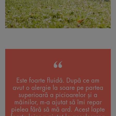
Este foarte fluidă. După ce am
avut o alergie la soare pe partea
superioară a picioarelor și a
mâinilor, m-a ajutat să îmi repar
pielea fără să mă ard. Acest lapte