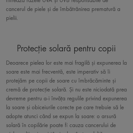
filtrează razele UVA și UVB responsabile de
cancerul de piele și de îmbătrânirea prematură a
pielii.
Protecție solară pentru copii
Deoarece pielea lor este mai fragilă și expunerea la
soare este mai frecventă, este imperativ să îi
protejăm pe copii de soare cu îmbrăcăminte și
cremă de protecție solară. Și nu este niciodată prea
devreme pentru a-i învăța regulile privind expunerea
la soare și obiceiurile corecte pe care trebuie să le
adopte atunci când se expun la soare: o arsură
solară în copilărie poate fi cauza cancerului de