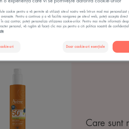
m o experiență care vi se potrivește datorită cookie-urilor
le cookie pentru a vă permite să utilizați site-ul nostru web într-un mod mai personalizat 
ii avansate. Pentru a continua și a vă facilita navigarea pe site-ul web, puteți accepta direct 
Poate fi utilizat de
. În caz contrar, puteți personaliza utilizarea cookie-urilor. Pentru mai multe informații des
racter personal, vă rugăm să faceți clic mai jos pentru a citi politica noastră de confidențial
ate
lară"
cookie-uri
Doar cookie-uri esențiale
Spray
SPF
50+
pentru
copii
Care sunt 