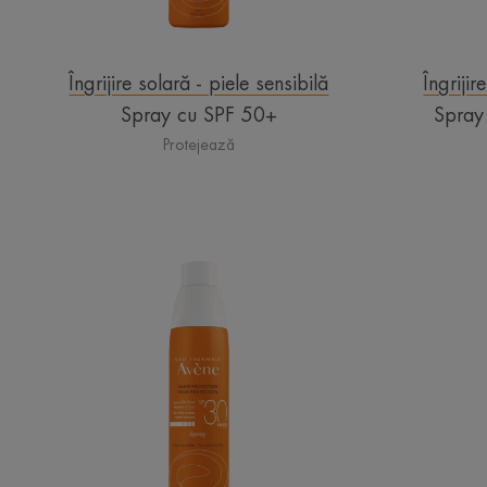
Îngrijire solară - piele sensibilă
Îngrijir
Spray cu SPF 50+
Spray
Protejează
Spray
cu
SPF
30