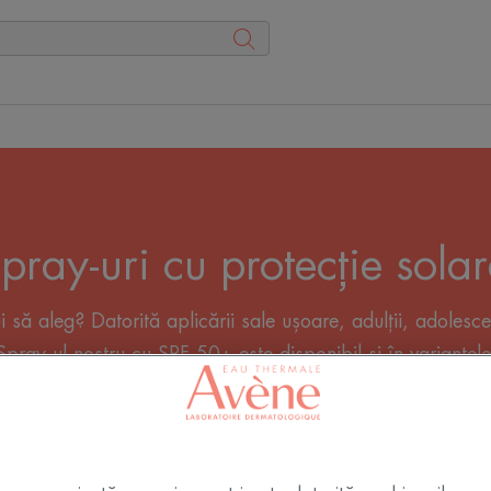
pray-uri cu protecție sola
 să aleg? Datorită aplicării sale ușoare, adulții, adolescenți
! Spray-ul nostru cu SPF 50+ este disponibil și în variante
sface nevoile tuturor, de la pielea albă la cea închisă la c