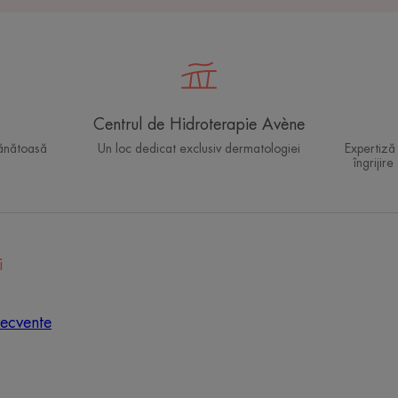
Centrul de Hidroterapie Avène
sănătoasă
Un loc dedicat exclusiv dermatologiei
Expertiză
îngrijire
i
recvente