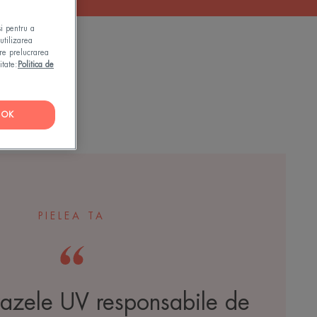
și pentru a
utilizarea
pre prelucrarea
itate:
Politica de
OK
PIELEA TA
razele UV responsabile de