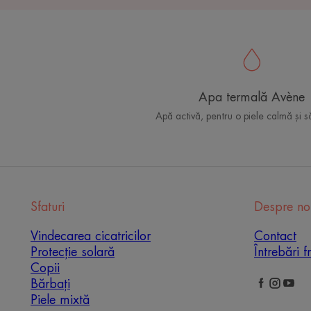
Apa termală Avène
Apă activă, pentru o piele calmă și 
Sfaturi
Despre no
Vindecarea cicatricilor
Contact
Protecție solară
Întrebări f
Copii
Bărbați
Piele mixtă