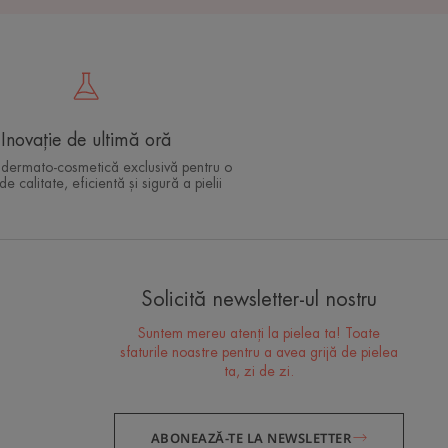
Îngrijirea esențială pentru
Inovație de ultimă oră
 dermato-cosmetică exclusivă pentru o
pielea ta
 de calitate, eficientă și sigură a pielii
Toate sfaturile noastre de specialitate (și cele mai recente
inovații dermatologice) pentru a avea grijă de pielea ta
sensibilă zi de zi
Solicită newsletter-ul nostru
ÎNSCRIE-TE
Suntem mereu atenți la pielea ta! Toate
sfaturile noastre pentru a avea grijă de pielea
ta, zi de zi.
ABONEAZĂ-TE LA NEWSLETTER