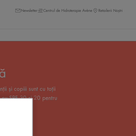
Newsletter
Centrul de Hidroterapie Avène
Retailerii Noștri
ră
i și copiii sunt cu toții
le cu SPF 30 și 20 pentru
uloare.