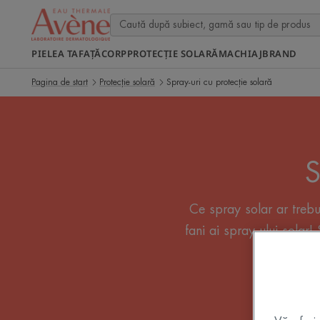
PIELEA TA
FAȚĂ
CORP
PROTECȚIE SOLARĂ
MACHIAJ
BRAND
Pagina de start
Protecție solară
Spray-uri cu protecție solară
S
Ce spray solar ar trebui
fani ai spray-ului solar
a sati