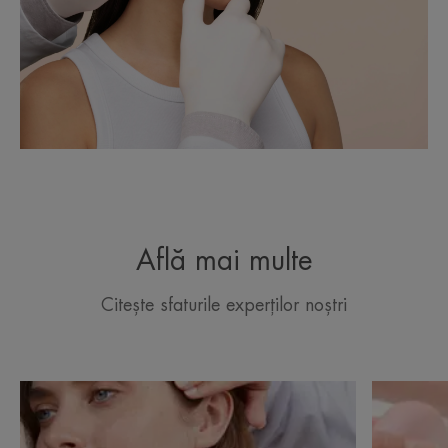
Află mai multe
Citește sfaturile experților noștri
Descoperă
Descoper
Piele
Pielea
grasă,
bebelușul