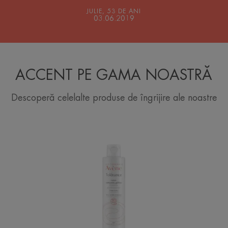
JULIE, 53 DE ANI
03.06.2019
ACCENT PE GAMA NOASTRĂ
Descoperă celelalte produse de îngrijire ale noastre
Loțiune-
gel
de
curățare