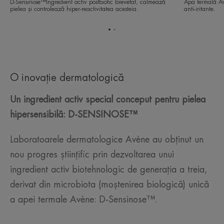
D-Sensinose™Ingredient activ postbiotic brevetat, calmează
Apa termală Av
pielea și controlează hiper-reactivitatea acesteia.
anti-iritante.
Mergi
Mergi
la
la
elementul
elementul
1
2
O inovație dermatologică
Un ingredient activ special conceput pentru pielea
hipersensibilă: D-SENSINOSE™
Laboratoarele dermatologice Avène au obținut un
nou progres științific prin dezvoltarea unui
ingredient activ biotehnologic de generația a treia,
derivat din microbiota (moștenirea biologică) unică
a apei termale Avène: D-Sensinose™.