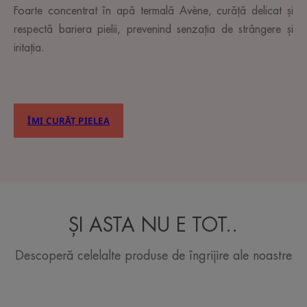
Foarte concentrat în apă termală Avène, curăță delicat și
respectă bariera pielii, prevenind senzația de strângere și
iritația.
ÎMI CURĂȚ PIELEA
ȘI ASTA NU E TOT..
Descoperă celelalte produse de îngrijire ale noastre