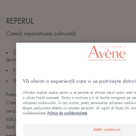
REPERUL
Cremă reparatoare calmantă
Calmează și reduce sensibilitatea pielii pe
termen lung
Hidratează intens și reface bariera pielii
98% natural
Vă oferim o experiență care vi se potrivește datori
Utilizăm module cookie pentru a vă permite să utilizați site-ul nostru web î
Pielea ta este hipersensibilă? Reacționează cu orice ocazie?
a utiliza funcții avansate. Pentru a continua și a vă facilita navigarea pe sit
Crema Tolérance CONTROL calmează imediat usturimea,
utilizarea cookie-urilor. În caz contrar, puteți personaliza utilizarea cookie-
despre prelucrarea datelor cu caracter personal, vă rugăm să faceți clic mai 
senzația de strângere și iritația. Formula sa cu toleranță
confidențialitate:
Politica de confidențialitate
ridicată, testată pe pielea alergică, este garantată ca fiind
fără parfum și conservanți. Este aliatul perfect în fiecare zi
Setări cookie-uri
pentru a controla reacțiile imprevizibile ale pielii!