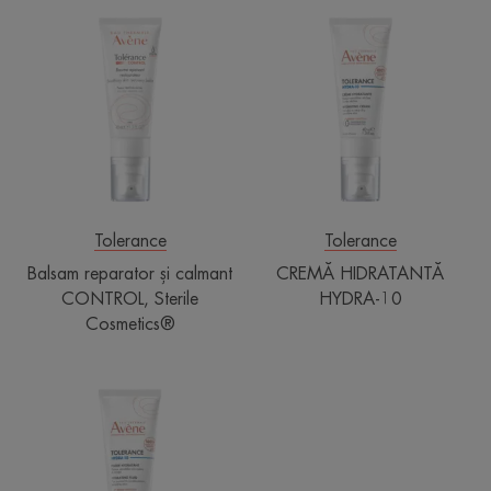
Balsam
CREMĂ
reparator
HIDRATANTĂ
și
HYDRA-
calmant
10
CONTROL,
Sterile
Cosmetics®
Tolerance
Tolerance
Balsam reparator și calmant
CREMĂ HIDRATANTĂ
CONTROL, Sterile
HYDRA-10
Cosmetics®
FLUID
HIDRATANT
HYDRA-
10