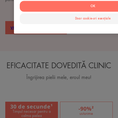
OK
Doar cookie-uri esențiale
VREAU SĂ-MI CALMEZ PIELEA
EFICACITATE DOVEDITĂ CLINIC
Îngrijirea pielii mele, eroul meu!
30 de secunde¹
-90%²
Timpul necesar pentru a
usturime
calma pielea