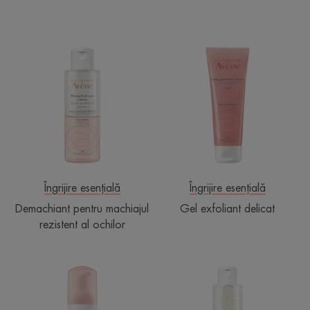
Demachiant
Gel
pentru
exfoliant
machiajul
delicat
rezistent
al
ochilor
Îngrijire esențială
Îngrijire esențială
Demachiant pentru machiajul
Gel exfoliant delicat
rezistent al ochilor
Spumă
Apă
de
micelară
curățare
demachiantă