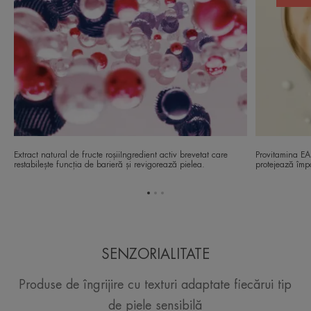
Extract natural de fructe roșiiIngredient activ brevetat care
Provitamina EAn
restabilește funcția de barieră și revigorează pielea.
protejează împot
Mergi
Mergi
Mergi
la
la
la
elementul
elementul
elementul
1
2
3
SENZORIALITATE
Produse de îngrijire cu texturi adaptate fiecărui tip
de piele sensibilă