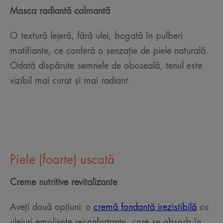
Masca radiantă calmantă
O textură lejeră, fără ulei, bogată în pulberi
matifiante, ce conferă o senzație de piele naturală.
Odată dispărute semnele de oboseală, tenul este
vizibil mai curat și mai radiant.
Piele (foarte) uscată
Creme nutritive revitalizante
Aveți două opțiuni: o
cremă fondantă irezistibilă
cu
uleiuri emoliente reconfortante, care se absorb în