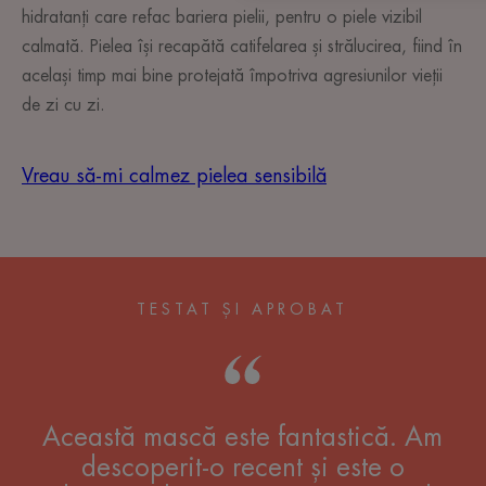
hidratanți care refac bariera pielii, pentru o piele vizibil
calmată. Pielea își recapătă catifelarea și strălucirea, fiind în
același timp mai bine protejată împotriva agresiunilor vieții
de zi cu zi.
Vreau să-mi calmez pielea sensibilă
TESTAT ȘI APROBAT
Această mască este fantastică. Am
descoperit-o recent și este o