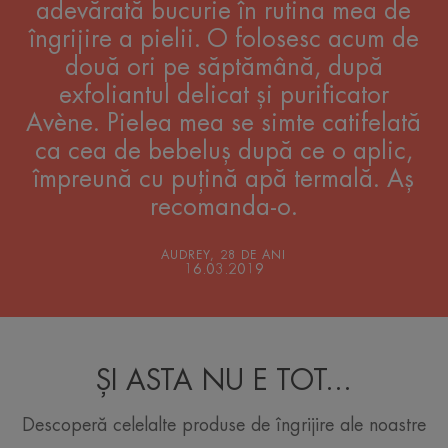
adevărată bucurie în rutina mea de
îngrijire a pielii. O folosesc acum de
două ori pe săptămână, după
exfoliantul delicat și purificator
Avène. Pielea mea se simte catifelată
ca cea de bebeluș după ce o aplic,
împreună cu puțină apă termală. Aș
recomanda-o.
AUDREY, 28 DE ANI
16.03.2019
ȘI ASTA NU E TOT...
Descoperă celelalte produse de îngrijire ale noastre