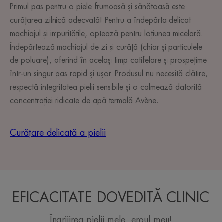
Primul pas pentru o piele frumoasă și sănătoasă este
curățarea zilnică adecvată! Pentru a îndepărta delicat
machiajul și impuritățile, optează pentru loțiunea micelară.
Îndepărtează machiajul de zi și curăță (chiar și particulele
de poluare), oferind în același timp catifelare și prospețime
într-un singur pas rapid și ușor. Produsul nu necesită clătire,
respectă integritatea pielii sensibile și o calmează datorită
concentrației ridicate de apă termală Avène.
Curățare delicată a pielii
EFICACITATE DOVEDITĂ CLINIC
Îngrijirea pielii mele, eroul meu!