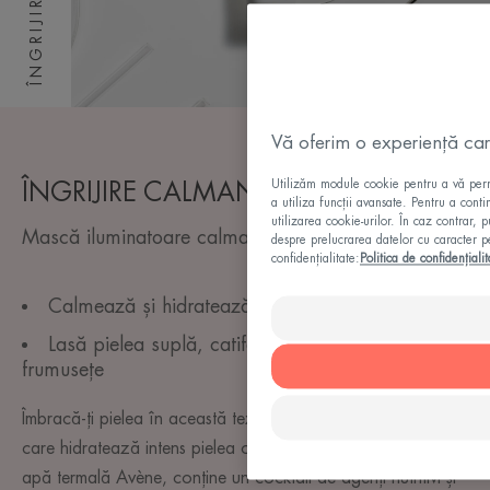
Vă oferim o experiență care
Utilizăm module cookie pentru a vă permit
ÎNGRIJIRE CALMANTĂ
a utiliza funcții avansate. Pentru a conti
utilizarea cookie-urilor. În caz contrar, 
Mască iluminatoare calmantă
despre prelucrarea datelor cu caracter pe
confidențialitate:
Politica de confidențialit
Calmează și hidratează intens pielea.
Lasă pielea suplă, catifelată și radiind a
frumusețe
Îmbracă-ți pielea în această textură cremoasă învăluitoare
care hidratează intens pielea obosită și sensibilă. Bogată în
apă termală Avène, conține un cocktail de agenți nutritivi și