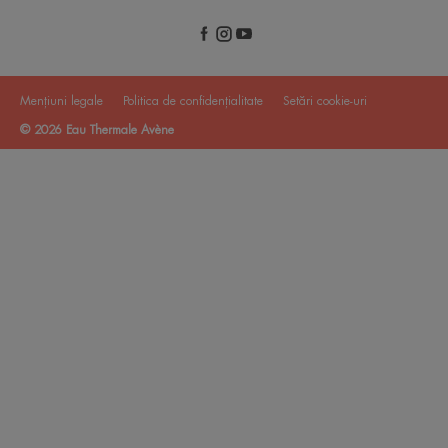
Mențiuni legale
Politica de confidențialitate
Setări cookie-uri
© 2026 Eau Thermale Avène