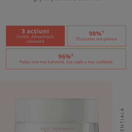
3 acțiuni
98%¹
Curăță, demachiază,
Eficacitate anti-poluare
calmează
96%²
Pielea este mai hidratată, mai suplă și mai catifelată