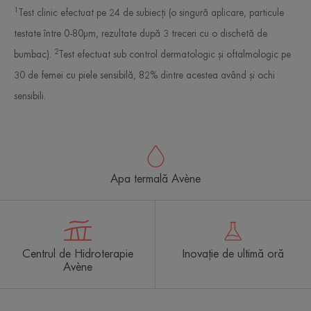
1
Test clinic efectuat pe 24 de subiecți (o singură aplicare, particule
testate între 0-80µm, rezultate după 3 treceri cu o dischetă de
2
bumbac).
Test efectuat sub control dermatologic și oftalmologic pe
30 de femei cu piele sensibilă, 82% dintre acestea având și ochi
sensibili.
Apa termală Avène
Centrul de Hidroterapie
Inovație de ultimă oră
Avène