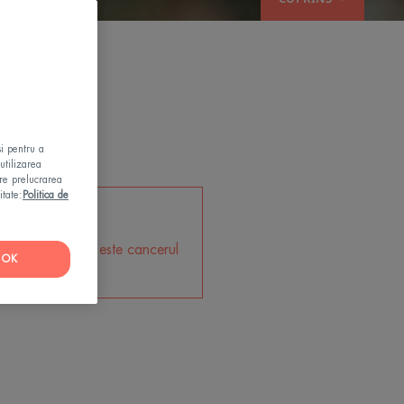
și pentru a
utilizarea
pre prelucrarea
itate:
Politica de
1
forme de cancer este cancerul
OK
de piele³