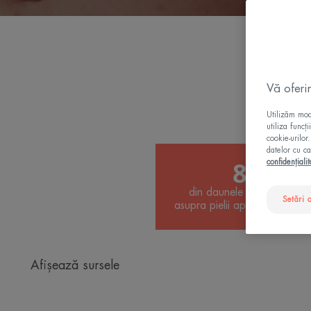
Vă oferi
Utilizăm modu
utiliza funcț
cookie-urilor
datelor cu ca
80%
confidențialit
din daunele produse de s
Setări 
asupra pielii apar înainte de
Afișează sursele