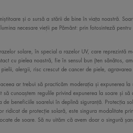
niștitoare și o sursă a stării de bine în viața noastră. S
lumina necesare vieții pe Pământ: prin fotosinteză pentru 
razelor solare, în special a razelor UV, care reprezintă m
tact cu pielea noastră, fie în sensul bun (ten sănătos, ame
pielii, alergii, risc crescut de cancer de piele, agravarea 
de aceea ar trebui să practicăm moderația și expunerea la s
să cunoaștem regulile privind expunerea la soare și să
de beneficiile soarelui în deplină siguranță. Protecția so
 ridicat de protecție solară, este singura modalitate pr
ovocate de soare. Să nu uităm că avem doar o singură șan