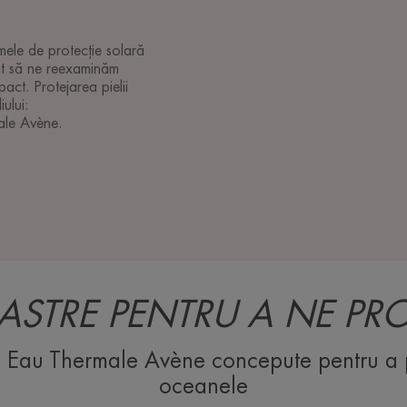
mele de protecție solară
at să ne reexaminăm
act. Protejarea pielii
ului:
ale Avène.
ASTRE PENTRU A NE PRO
ii Eau Thermale Avène concepute pentru a 
oceanele