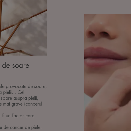
Descoperă
Protejarea
pielii
e de soare
nele provocate de soare,
 pielii... Cel
 soare asupra pielii,
ele mai grave (cancerul
 fi un factor care
e de cancer de piele.