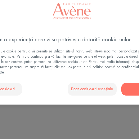
TOT CE TREBUIE SĂ ȘTIM
m o experiență care vi se potrivește datorită cookie-urilor
le cookie pentru a vă permite să utilizați site-ul nostru web într-un mod mai personalizat 
ii avansate. Pentru a continua și a vă facilita navigarea pe site-ul web, puteți accepta direct 
. În caz contrar, puteți personaliza utilizarea cookie-urilor. Pentru mai multe informații des
racter personal, vă rugăm să faceți clic mai jos pentru a citi politica noastră de confidențial
90%
ate
oare
din razele UVB sunt absorbite de
din 3 
cookie-uri
Doar cookie-uri esențiale
 18 ani¹
epidermă²