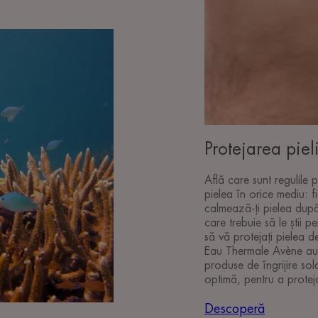
Protejarea pieli
Află care sunt regulile 
pielea în orice mediu: fi
calmează-ți pielea după
care trebuie să le știi pe
să vă protejați pielea 
Eau Thermale Avène au 
produse de îngrijire sol
optimă, pentru a proteja 
Descoperă