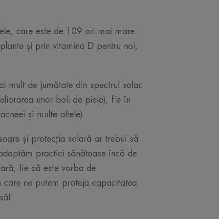
oarele, care este de 109 ori mai mare
plante și prin vitamina D pentru noi,
ai mult de jumătate din spectrul solar.
liorarea unor boli de piele), fie în
acneei și multe altele).
oare și protecția solară ar trebui să
 adoptăm practici sănătoase încă de
lară, fie că este vorba de
in care ne putem proteja capacitatea
să!