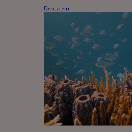
Descoperă
Descoperă
Respectarea
oceanelor