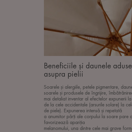
Beneficiile și daunele adus
asupra pielii
Soarele și alergiile, petele pigmentare, dau
soarele și produsele de îngrijire, îmbătrânirea
mai detaliat inventar al efectelor expunerii la
de la cele accidentale (arsurile solare) la c
de piele). Expunerea intensă și repetată
a anumitor părți ale corpului la soare pare a
favorizează apariția
melanomului, una dintre cele mai grave form