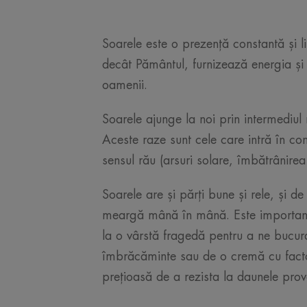
Soarele este o prezență constantă și li
decât Pământul, furnizează energia și 
oamenii.
Soarele ajunge la noi prin intermediul 
Aceste raze sunt cele care intră în con
sensul rău (arsuri solare, îmbătrânirea 
Soarele are și părți bune și rele, și 
meargă mână în mână. Este important 
la o vârstă fragedă pentru a ne bucura 
îmbrăcăminte sau de o cremă cu factor
prețioasă de a rezista la daunele pr