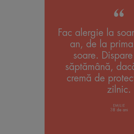
Fac alergie la soar
an, de la prima 
soare. Dispar
săptămână, dacă
cremă de protecț
zilnic.
EMILIE
38 de ani