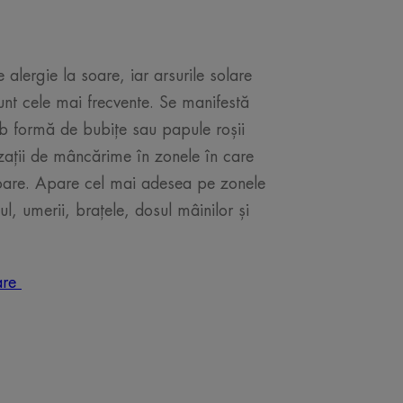
alergie la soare, iar arsurile solare
sunt cele mai frecvente. Se manifestă
ub formă de bubițe sau papule roșii
nzații de mâncărime în zonele în care
soare. Apare cel mai adesea pe zonele
l, umerii, brațele, dosul mâinilor și
oare