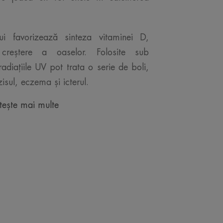
i favorizează sinteza vitaminei D,
 creștere a oaselor. Folosite sub
diațiile UV pot trata o serie de boli,
zisul, eczema și icterul.
tește mai multe