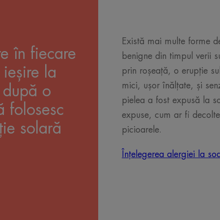
Există mai multe forme de 
e în fiecare
benigne din timpul verii 
ieșire la
prin roșeață, o erupție s
mici, ușor înălțate, și se
e după o
pielea a fost expusă la 
 folosesc
expuse, cum ar fi decolteu
ie solară
picioarele.
Înțelegerea alergiei la s