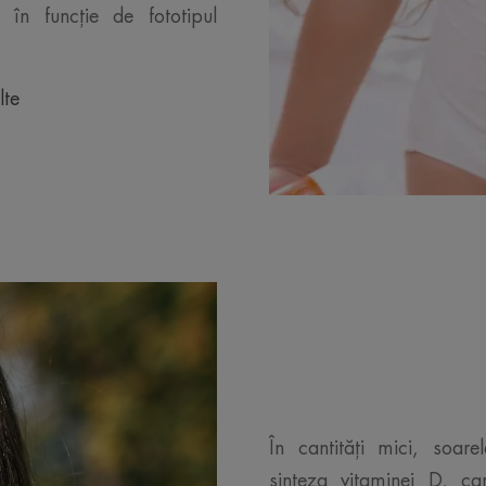
în funcție de fototipul
lte
În cantități mici, soare
sinteza vitaminei D, ca