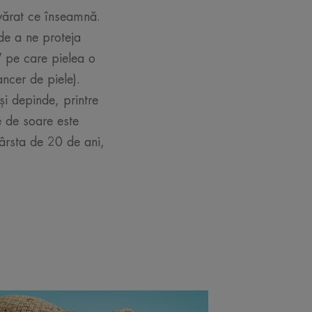
evărat ce înseamnă.
de a ne proteja
V pe care pielea o
ncer de piele).
și depinde, printre
e de soare este
vârsta de 20 de ani,