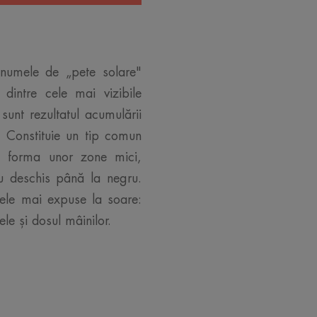
b numele de „pete solare"
dintre cele mai vizibile
 sunt rezultatul acumulării
 Constituie un tip comun
b forma unor zone mici,
iu deschis până la negru.
ele mai expuse la soare:
ele și dosul mâinilor.