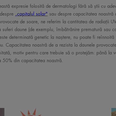
eastă expresie folosită de dermatologi fără să știi cu ad
 despre
„capitalul solar"
sau despre capacitatea noastră 
rovocate de soare, ne referim la cantitatea de radiații U
a suferi daune (de exemplu, îmbătrânire prematură sau ca
ste determinată genetic la naștere, nu poate fi reînnoită 
 tău. Capacitatea noastră de a rezista la daunele provocat
mitată, motiv pentru care trebuie să o protejăm: până la 
ja 50% din capacitatea noastră.