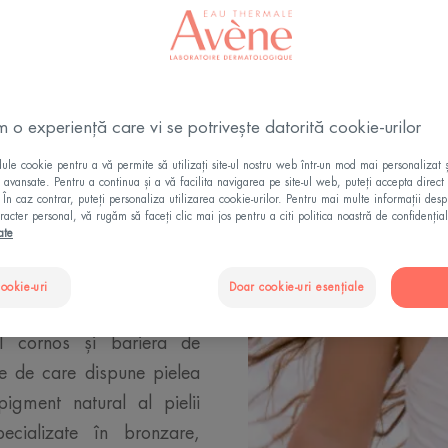
LERGIILE
PETELE SOLARE
ABILITATEA DE
m o experiență care vi se potrivește datorită cookie-urilor
le cookie pentru a vă permite să utilizați site-ul nostru web într-un mod mai personalizat 
ii avansate. Pentru a continua și a vă facilita navigarea pe site-ul web, puteți accepta direct 
. În caz contrar, puteți personaliza utilizarea cookie-urilor. Pentru mai multe informații des
și rolul
racter personal, vă rugăm să faceți clic mai jos pentru a citi politica noastră de confidențial
ate
cookie-uri
Doar cookie-uri esențiale
apere singură împotriva
tul cornos și bariera de
le de care dispune pielea
gment natural al pielii
ecializate în bronzare,