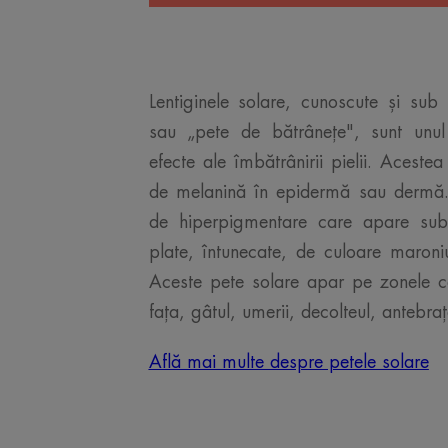
Lentiginele solare, cunoscute și su
sau „pete de bătrânețe", sunt unul 
efecte ale îmbătrânirii pielii. Acestea
de melanină în epidermă sau dermă.
de hiperpigmentare care apare su
plate, întunecate, de culoare maron
Aceste pete solare apar pe zonele c
fața, gâtul, umerii, decolteul, antebraț
Află mai multe despre petele solare