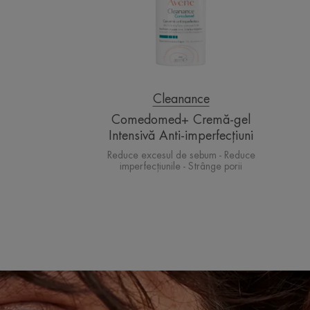
imperfecțiuni
Cleanance
Comedomed+ Cremă-gel
Intensivă Anti-imperfecțiuni
Reduce excesul de sebum - Reduce
imperfecțiunile - Strânge porii
Descoperă