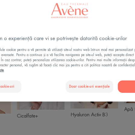
m o experiență care vi se potrivește datorită cookie-urilor
le cookie pentru a vă permite să utilizați site-ul nostru web într-un mod mai personalizat 
ii avansate. Pentru a continua și a vă facilita navigarea pe site-ul web, puteți accepta direct 
. În caz contrar, puteți personaliza utilizarea cookie-urilor. Pentru mai multe informații des
racter personal, vă rugăm să faceți clic mai jos pentru a citi politica noastră de confidențial
ate
nance
Cicalfate+
Hyaluron
Activ
cookie-uri
Doar cookie-uri esențiale
B3
Apă 
Hyaluron Activ B3
Cicalfate+