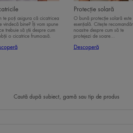
atricile
Protecție solară
 te poți asigura că cicatricea
O bună protecție solară este
se vindecă bine? Îți vom spune
esențială. Citește recomandăr
ce trebuie să știi despre cum
noastre despre cum să te
obții o cicatrice frumoasă.
protejezi de soare...
scoperă
Descoperă
Caută după subiect, gamă sau tip de produs