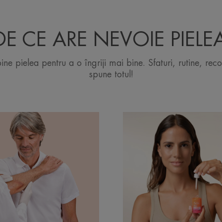
 DE CE ARE NEVOIE PIELE
ne pielea pentru a o îngriji mai bine. Sfaturi, rutine, rec
spune totul!
scoperă
Descoperă
atricile
Protecție
solară