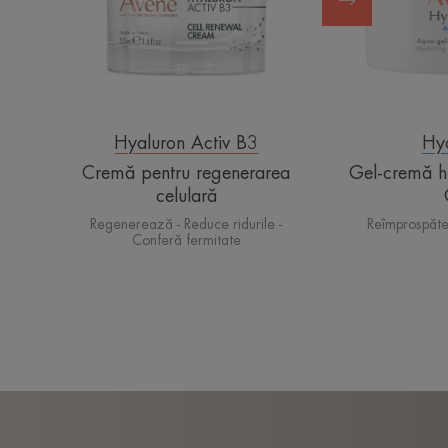
Hyaluron Activ B3
Hy
Cremă pentru regenerarea
Gel-cremă h
+
celulară
Regenerează - Reduce ridurile -
Reîmprospăte
Conferă fermitate