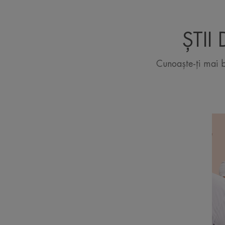
ȘTII
Cunoaște-ți mai bi
De
Cic