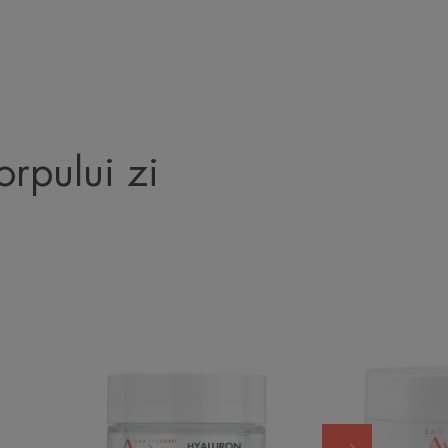
corpului zi
Cremă
e
pentru
e
regenerarea
celulară