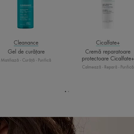
Cleanance
Cicalfate+
Gel de curățare
Cremă reparatoare
protectoare Cicalfate
Matifiază - Curăță - Purifică
Calmează - Repară - Purifică
Mergi
Mergi
la
la
pagina
pagina
1
2