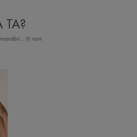
A TA?
omandări... îți vom