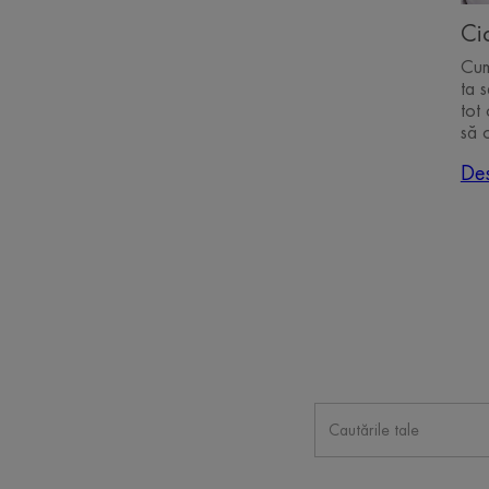
Cic
Cum
ta 
tot 
să 
De