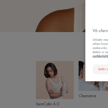
Vă oferi
Utilizăm modu
utiliza funcț
cookie-urilor
datelor cu ca
confidențialit
XeraCalm
Clea
Product
A.D
Setări 
ranges
slider
Cleanance
XeraCalm A.D