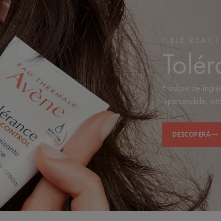
PIELE REAC
Tolé
Produse de îngriji
hipersensibile, int
DESCOPERĂ