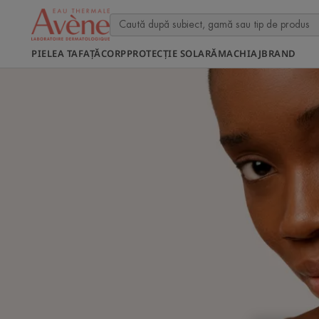
PIELEA TA
FAȚĂ
CORP
PROTECȚIE SOLARĂ
MACHIAJ
BRAND
Descoperă