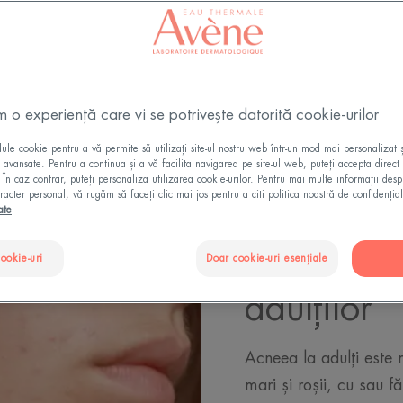
Actualizat la
28.11.2025
, validat de
direcția medicală
.
Acneea la adulți: cauze și tratamente
m o experiență care vi se potrivește datorită cookie-urilor
le cookie pentru a vă permite să utilizați site-ul nostru web într-un mod mai personalizat 
ii avansate. Pentru a continua și a vă facilita navigarea pe site-ul web, puteți accepta direct 
. În caz contrar, puteți personaliza utilizarea cookie-urilor. Pentru mai multe informații des
racter personal, vă rugăm să faceți clic mai jos pentru a citi politica noastră de confidențial
ate
Caracteris
cookie-uri
Doar cookie-uri esențiale
pielii cu 
adulților
Acneea la adulți est
mari și roșii, cu sau f