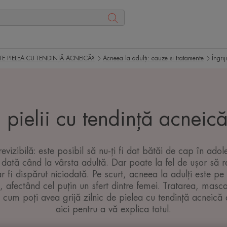
TE PIELEA CU TENDINȚĂ ACNEICĂ?
Acneea la adulți: cauze și tratamente
Îngrij
a pielii cu tendință acneică
vizibilă: este posibil să nu-ți fi dat bătăi de cap în adol
ată când la vârsta adultă. Dar poate la fel de ușor să r
r fi dispărut niciodată. Pe scurt, acneea la adulți este p
, afectând cel puțin un sfert dintre femei. Tratarea, masc
iei: cum poți avea grijă zilnic de pielea cu tendință acneică
aici pentru a vă explica totul.