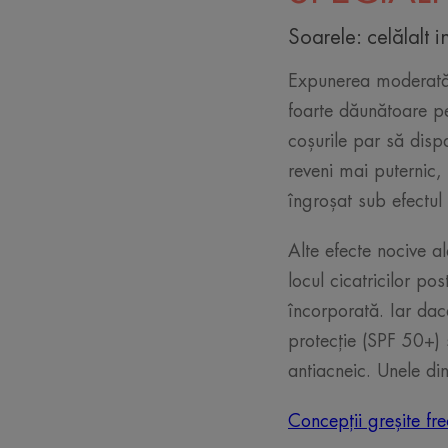
Soarele: celălalt i
Expunerea moderată l
foarte dăunătoare pe
coșurile par să disp
reveni mai puternic, 
îngroșat sub efectul
Alte efecte nocive a
locul cicatricilor p
încorporată. Iar dacă
protecție (SPF 50+) 
antiacneic. Unele di
Concepții greșite fr