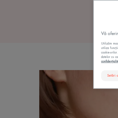
Vă oferi
Utilizăm modu
utiliza funcț
cookie-urilor
datelor cu ca
confidențialit
Setări 