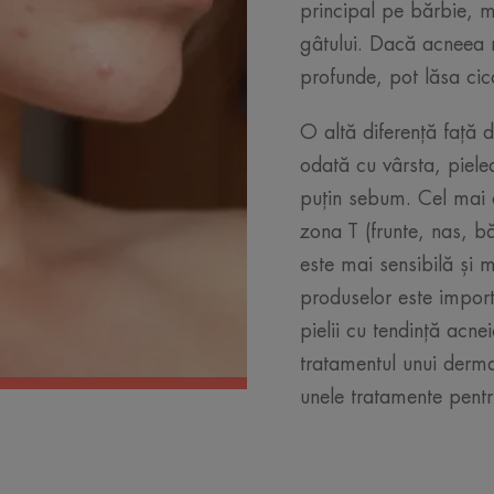
principal pe bărbie, m
gâtului. Dacă acneea n
profunde, pot lăsa cica
O altă diferență față 
odată cu vârsta, piele
puțin sebum. Cel mai 
zona T (frunte, nas, b
este mai sensibilă și 
produselor este importa
pielii cu tendință acne
tratamentul unui derma
unele tratamente pentr