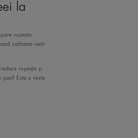
ei la
Apare roșeața,
ază calitatea vieții
 reduce roșeața și
ur pas? Este o veste