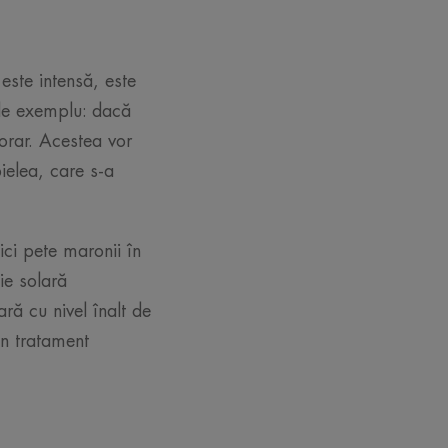
este intensă, este
 de exemplu: dacă
porar. Acestea vor
pielea, care s-a
ici pete maronii în
ie solară
ră cu nivel înalt de
un tratament