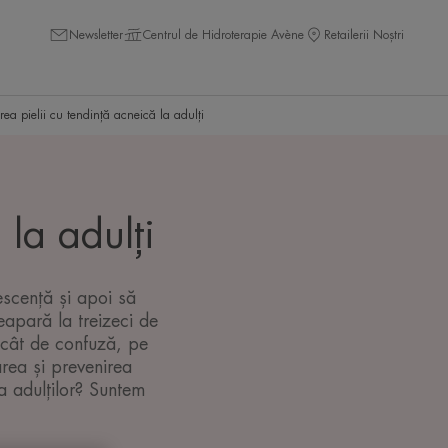
Newsletter
Centrul de Hidroterapie Avène
Retailerii Noștri
irea pielii cu tendință acneică la adulți
 la adulți
escență și apoi să
eapară la treizeci de
e cât de confuză, pe
area și prevenirea
 a adulților? Suntem