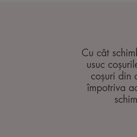
Cu cât schim
usuc coșuril
coșuri din 
împotriva ac
schim