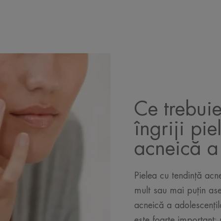
Ce trebuie
îngriji pi
acneică a 
Pielea cu tendință acne
mult sau mai puțin as
acneică a adolescențil
este foarte important: