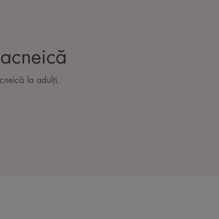
ă acneică
cneică la adulți.