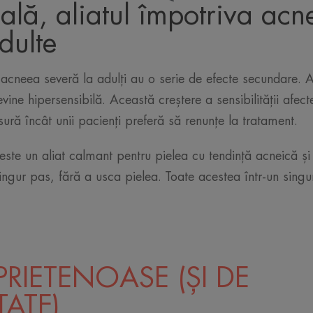
lă, aliatul împotriva acne
adulte
acneea severă la adulți au o serie de efecte secundare. 
vine hipersensibilă. Această creștere a sensibilității afecte
ră încât unii pacienți preferă să renunțe la tratament.
este un aliat calmant pentru pielea cu tendință acneică și
singur pas, fără a usca pielea. Toate acestea într-un sing
PRIETENOASE (ȘI DE
TATE)