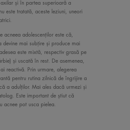
axilar și în partea superioară a
u este tratată, aceste leziuni, uneori
trici.
de acneea adolescenților este că,
a devine mai subțire și produce mai
adesea este mixtă, respectiv grasă pe
ărbie) și uscată în rest. De asemenea,
mai reactivă. Prin urmare, alegerea
ntă pentru rutina zilnică de îngrijire a
ică a adulților. Mai ales dacă urmezi și
tolog. Este important de știut că
u acnee pot usca pielea.