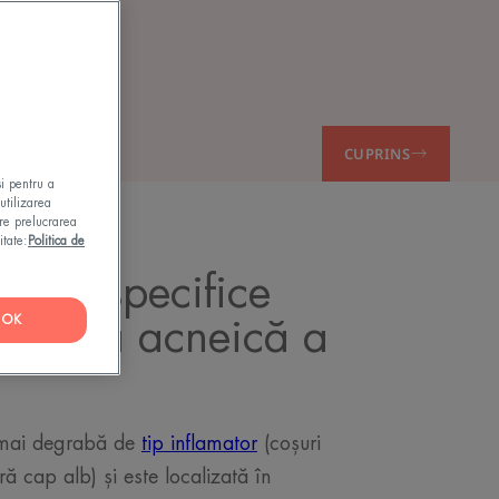
CUPRINS
și pentru a
utilizarea
pre prelucrarea
itate:
Politica de
ticile specifice
OK
tendință acneică a
e mai degrabă de
tip inflamator
(coșuri
ără cap alb) și este localizată în