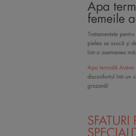
Apa terma
femeile 
Tratamentele pentru 
pielea se usucă și de
într-o asemenea măsu
Apa termală Avène
disconfortul într-un 
grozavă!
SFATURI 
SPECIALI