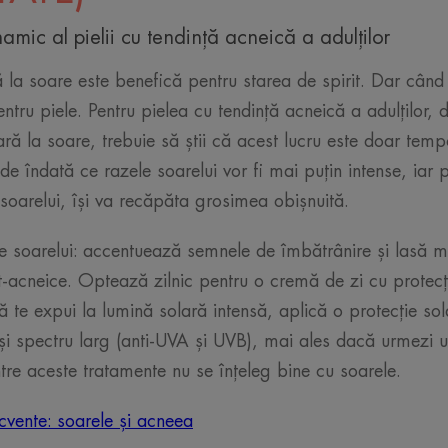
namic al pielii cu tendință acneică a adulților
a soare este benefică pentru starea de spirit. Dar când 
ntru piele. Pentru pielea cu tendință acneică a adulților,
ară la soare, trebuie să știi că acest lucru este doar tem
de îndată ce razele soarelui vor fi mai puțin intense, iar 
 soarelui, își va recăpăta grosimea obișnuită.
le soarelui: accentuează semnele de îmbătrânire și lasă m
ost-acneice. Optează zilnic pentru o cremă de zi cu protecț
 te expui la lumină solară intensă, aplică o protecție sola
și spectru larg (anti-UVA și UVB), mai ales dacă urmezi 
ntre aceste tratamente nu se înțeleg bine cu soarele.
ecvente: soarele și acneea