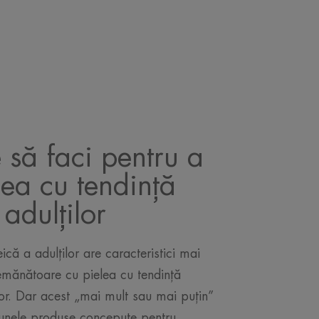
 să faci pentru a
elea cu tendință
adulților
ică a adulților are caracteristici mai
emănătoare cu pielea cu tendință
or. Dar acest „mai mult sau mai puțin”
 unele produse concepute pentru