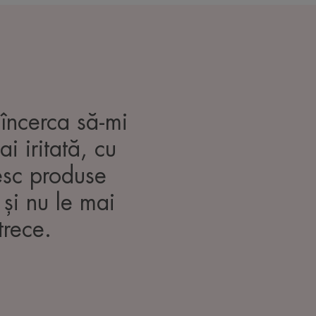
încerca să-mi
i iritată, cu
sesc produse
 și nu le mai
trece.