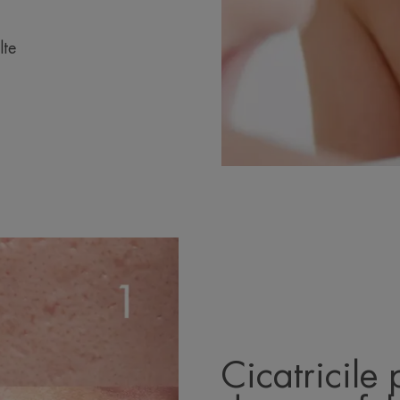
lte
Cicatricile 