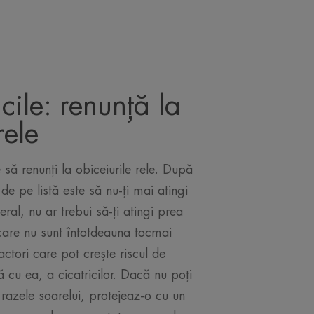
icile: renunță la
rele
ă renunți la obiceiurile rele. După
e pe listă este să nu-ți mai atingi
eral, nu ar trebui să-ți atingi prea
care nu sunt întotdeauna tocmai
factori care pot crește riscul de
ă cu ea, a cicatricilor. Dacă nu poți
a razele soarelui, protejeaz-o cu un