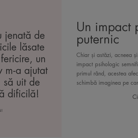
Un impact 
u jenată de
puternic
icile lăsate
Chiar și astăzi, acneea și
fericire, un
impact psihologic semnific
 m-a ajutat
primul rând, acestea afec
 să uit de
schimbă imaginea pe car
 dificilă!
Ci
NI