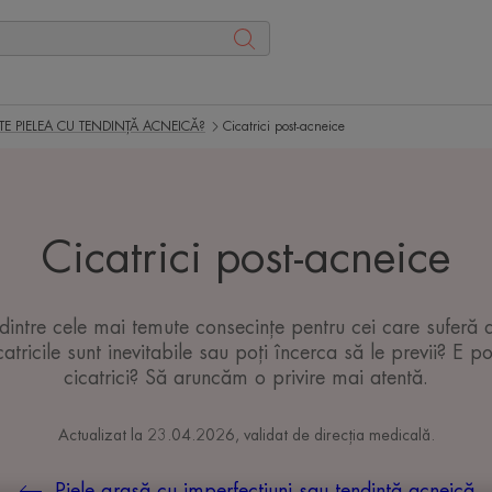
TE PIELEA CU TENDINȚĂ ACNEICĂ?
Cicatrici post-acneice
Cicatrici post-acneice
a dintre cele mai temute consecințe pentru cei care sufer
tricile sunt inevitabile sau poți încerca să le previi? E p
cicatrici? Să aruncăm o privire mai atentă.
Actualizat la
23.04.2026
, validat de
direcția medicală
.
Piele grasă cu imperfecțiuni sau tendință acneică