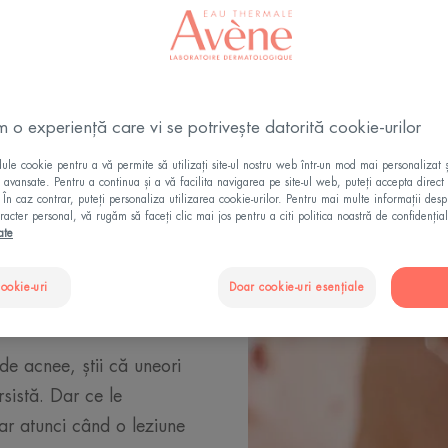
m o experiență care vi se potrivește datorită cookie-urilor
le cookie pentru a vă permite să utilizați site-ul nostru web într-un mod mai personalizat 
ii avansate. Pentru a continua și a vă facilita navigarea pe site-ul web, puteți accepta direct 
. În caz contrar, puteți personaliza utilizarea cookie-urilor. Pentru mai multe informații des
racter personal, vă rugăm să faceți clic mai jos pentru a citi politica noastră de confidențial
ate
ă
cookie-uri
Doar cookie-uri esențiale
de acnee, știi că uneori
rsistă. Dar ce le
ar atunci când o leziune