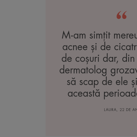
M-am simțit mere
acnee și de cicatr
de coșuri dar, din 
dermatolog grozav
să scap de ele și
această perioadă
LAURA, 22 DE A