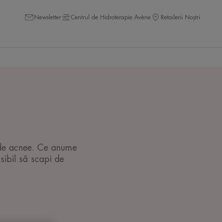
Newsletter
Centrul de Hidroterapie Avène
Retailerii Noștri
ă de acnee. Ce anume
osibil să scapi de