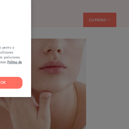
CUPRINS
și pentru a
utilizarea
pre prelucrarea
itate:
Politica de
OK