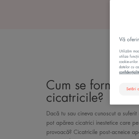
Vă oferi
Utilizăm modu
utiliza funcț
cookie-urilor
datelor cu ca
confidențialit
Cum se formeaz
Setări 
cicatricile?
Dacă tu sau cineva cunoscut a suferit 
pot apărea cicatrici inestetice care pe
provoacă? Cicatricile post-acneice ap