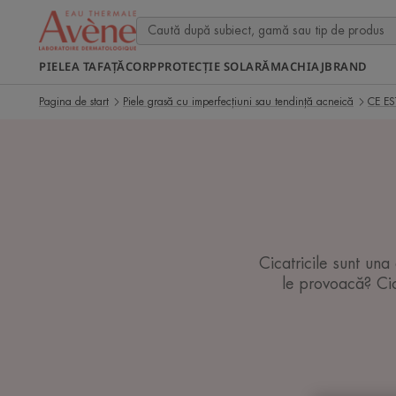
PIELEA TA
FAȚĂ
CORP
PROTECȚIE SOLARĂ
MACHIAJ
BRAND
Pagina de start
Piele grasă cu imperfecțiuni sau tendință acneică
CE ES
Cicatricile sunt un
le provoacă? Cica