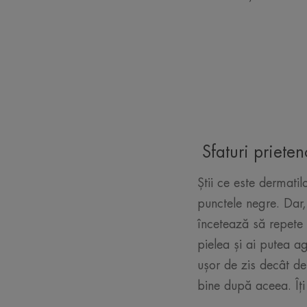
Sfaturi prieten
Știi ce este dermati
punctele negre. Dar, 
încetează să repete c
pielea și ai putea a
ușor de zis decât de
bine după aceea. Îți 