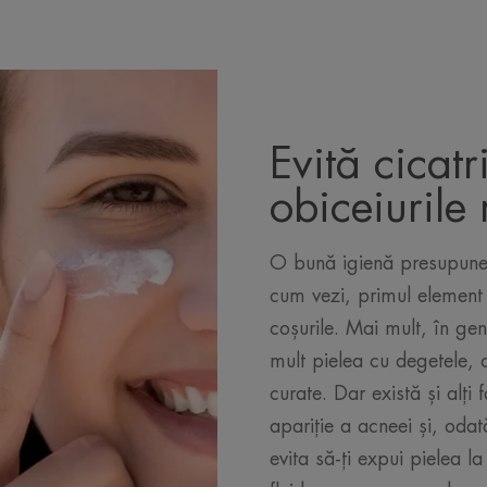
Evită cicatr
obiceiurile 
O bună igienă presupune s
cum vezi, primul element d
coșurile. Mai mult, în gen
mult pielea cu degetele, 
curate. Dar există și alți 
apariție a acneei și, odat
evita să-ți expui pielea l