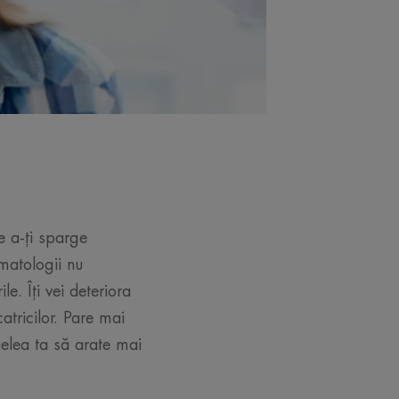
e a-ți sparge
rmatologii nu
e. Îți vei deteriora
atricilor. Pare mai
ielea ta să arate mai