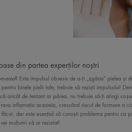
oase din partea experților noștri
lomania? Este impulsul obsesiv de a-ți „zgâria” pielea și d
pentru binele pielii tale, trebuie să reziști impulsului! De
ă oricât de tentant ar părea, nu trebuie să-ți atingi coșuril
grava inflamația acesteia, crescând riscul de formare a cic
 făcut, dar este esențial să cunoști problema pentru ca p
vei mulțumi că ai rezistat!