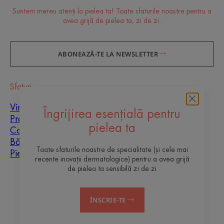
Suntem mereu atenți la pielea ta! Toate sfaturile noastre pentru a
avea grijă de pielea ta, zi de zi.
ABONEAZĂ-TE LA NEWSLETTER
Sfaturi
Vindecarea cicatricilor
Îngrijirea esențială pentru
Protecție solară
pielea ta
Copii
Bărbați
Toate sfaturile noastre de specialitate (și cele mai
Piele mixtă
recente inovații dermatologice) pentru a avea grijă
de pielea ta sensibilă zi de zi
Despre noi
ÎNSCRIE-TE
Contact
Întrebări frecvente