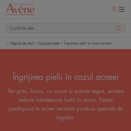
Retailerii
Noștri
Pagina de start
Îngrijirea feței
Îngrijirea pielii în cazul acneei
Îngrijirea pielii în cazul acneei
Ten gras, lucios, cu coșuri și puncte negre, acneea
trebuie întotdeauna luată în serios. Pielea
predispusă la acnee necesită produse speciale de
îngrijire.