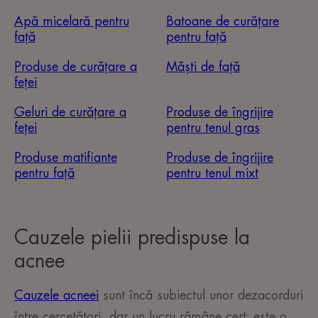
Apă micelară pentru
Batoane de curățare
față
pentru față
Produse de curățare a
Măști de față
feței
Geluri de curățare a
Produse de îngrijire
feței
pentru tenul gras
Produse matifiante
Produse de îngrijire
pentru față
pentru tenul mixt
Cauzele pielii predispuse la
acnee
Cauzele acneei
sunt încă subiectul unor dezacorduri
între cercetători, dar un lucru rămâne cert: este o