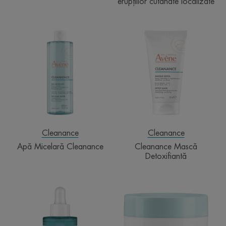
erupțiilor cutanate localizate
Apă
Cleanance
Micelară
Mască
Cleanance
Detoxifiantă
Cleanance
Cleanance
Apă Micelară Cleanance
Cleanance Mască
Detoxifiantă
Ser
Aqua-
exfoliant
Gel
A.H.A
Matifiant