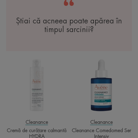
Știai că acneea poate apărea în
timpul sarcinii?
Cremă
Cleanance
de
Comedomed
curățare
Ser
calmantă
Intensiv
HYDRA
Cleanance
Cleanance
Cremă de curățare calmantă
Cleanance Comedomed Ser
HYDRA
Intensiv