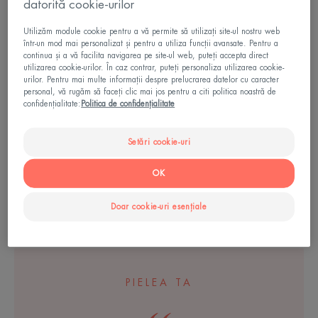
Comedomed+ Cremă-gel
Gel de curățare
datorită cookie-urilor
Intensivă Anti-imperfecțiuni
Utilizăm module cookie pentru a vă permite să utilizați site-ul nostru web
într-un mod mai personalizat și pentru a utiliza funcții avansate. Pentru a
Gel
Cremă
continua și a vă facilita navigarea pe site-ul web, puteți accepta direct
de
calmantă
utilizarea cookie-urilor. În caz contrar, puteți personaliza utilizarea cookie-
urilor. Pentru mai multe informații despre prelucrarea datelor cu caracter
curățare
HYDRA
personal, vă rugăm să faceți clic mai jos pentru a citi politica noastră de
confidențialitate:
Politica de confidențialitate
Setări cookie-uri
OK
Cleanance
Cleanance
Doar cookie-uri esențiale
Gel de curățare
Cremă calmantă HYDRA
PIELEA TA