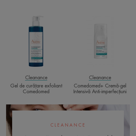
Gel
Comedomed+
de
Cremă-
curățare
gel
exfoliant
Intensivă
Comedomed
Anti-
imperfecțiuni
Cleanance
Cleanance
Gel de curățare exfoliant
Comedomed+ Cremă-gel
Comedomed
Intensivă Anti-imperfecțiuni
CLEANANCE