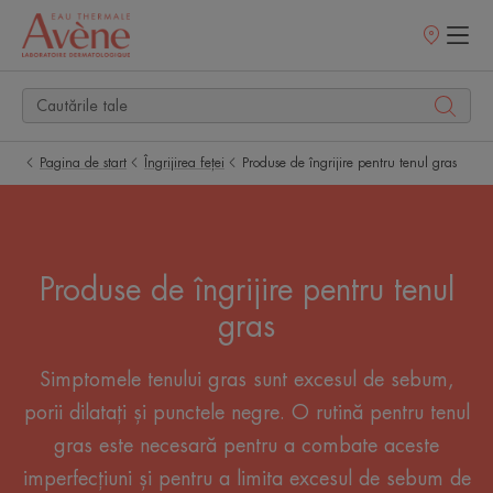
Retailerii
Noștri
Pagina de start
Îngrijirea feței
Produse de îngrijire pentru tenul gras
Produse de îngrijire pentru tenul
gras
Simptomele tenului gras sunt excesul de sebum,
porii dilatați și punctele negre. O rutină pentru tenul
gras este necesară pentru a combate aceste
imperfecțiuni și pentru a limita excesul de sebum de