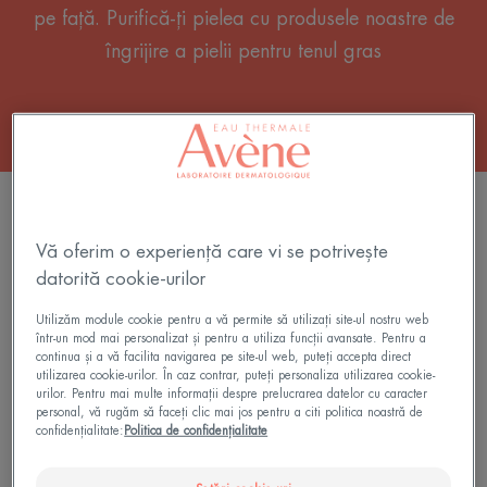
pe față. Purifică-ți pielea cu produsele noastre de
îngrijire a pielii pentru tenul gras
FILTRU PRODUSE
Vă oferim o experiență care vi se potrivește
datorită cookie-urilor
6 rezultate "Produse de îngrijire pentru tenul
gras"
Utilizăm module cookie pentru a vă permite să utilizați site-ul nostru web
într-un mod mai personalizat și pentru a utiliza funcții avansate. Pentru a
Gel
Gel
continua și a vă facilita navigarea pe site-ul web, puteți accepta direct
utilizarea cookie-urilor. În caz contrar, puteți personaliza utilizarea cookie-
de
de
urilor. Pentru mai multe informații despre prelucrarea datelor cu caracter
curățare
curățare
personal, vă rugăm să faceți clic mai jos pentru a citi politica noastră de
confidențialitate:
Politica de confidențialitate