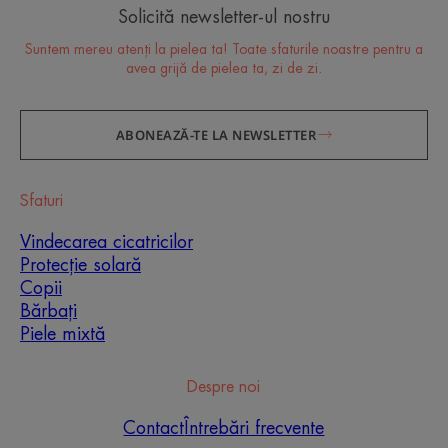
Solicită newsletter-ul nostru
Suntem mereu atenți la pielea ta! Toate sfaturile noastre pentru a
avea grijă de pielea ta, zi de zi.
ABONEAZĂ-TE LA NEWSLETTER
Sfaturi
Vindecarea cicatricilor
Îngrijirea esențială pentru
Protecție solară
pielea ta
Copii
Bărbați
Toate sfaturile noastre de specialitate (și cele mai
Piele mixtă
recente inovații dermatologice) pentru a avea grijă
de pielea ta sensibilă zi de zi
Despre noi
ÎNSCRIE-TE
Contact
Întrebări frecvente