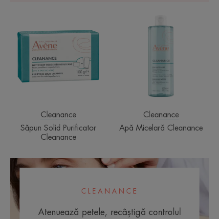
Săpun
Apă
Solid
Micelară
Purificator
Cleanance
Cleanance
Cleanance
Cleanance
Săpun Solid Purificator
Apă Micelară Cleanance
Cleanance
CLEANANCE
Atenuează petele, recâștigă controlul