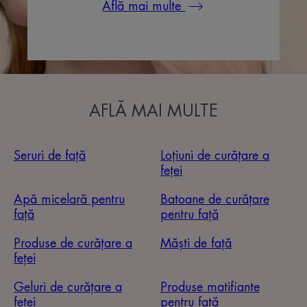
Află mai multe
AFLĂ MAI MULTE
Seruri de față
Loțiuni de curățare a
feței
Apă micelară pentru
Batoane de curățare
față
pentru față
Produse de curățare a
Măști de față
feței
Geluri de curățare a
Produse matifiante
feței
pentru față