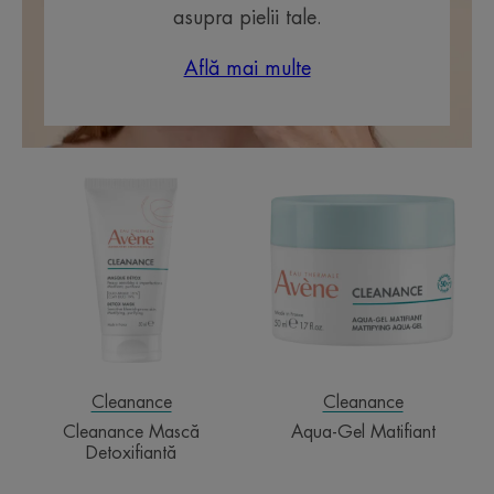
asupra pielii tale.
Află mai multe
Cleanance
Aqua-
Mască
Gel
Detoxifiantă
Matifiant
Cleanance
Cleanance
Cleanance Mască
Aqua-Gel Matifiant
Detoxifiantă