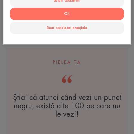
Setări cookie-uri
OK
Cleanance
Cleanance
Doar cookie-uri esențiale
Gel de curățare
Gel de curățare
PIELEA TA
Știai că atunci când vezi un punct
negru, există alte 100 pe care nu
le vezi!