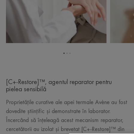
Mergi
Mergi
Mergi
la
la
la
elementul
elementul
elementul
1
2
3
[C+-Restore]™, agentul reparator pentru
pielea sensibilă
Proprietățile curative ale apei termale Avène au fost
dovedite științific și demonstrate în laborator.
Încercând să înțeleagă acest mecanism reparator,
cercetătorii au izolat și brevetat [C+-Restore]™ din