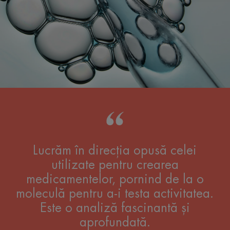
Lucrăm în direcția opusă celei
utilizate pentru crearea
medicamentelor, pornind de la o
moleculă pentru a-i testa activitatea.
Este o analiză fascinantă și
aprofundată.