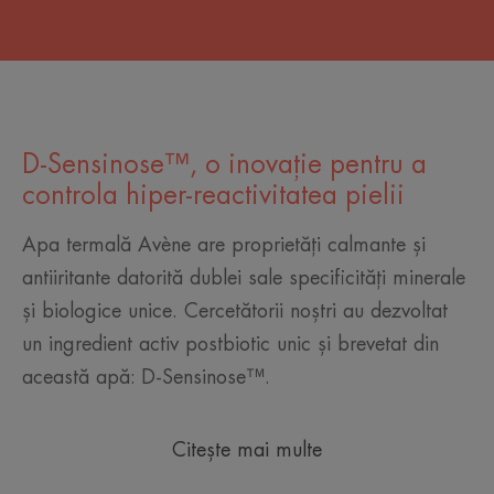
D-Sensinose™, o inovație pentru a
controla hiper-reactivitatea pielii
Apa termală Avène are proprietăți calmante și
antiiritante datorită dublei sale specificități minerale
și biologice unice. Cercetătorii noștri au dezvoltat
un ingredient activ postbiotic unic și brevetat din
această apă: D-Sensinose™.
Citește mai multe