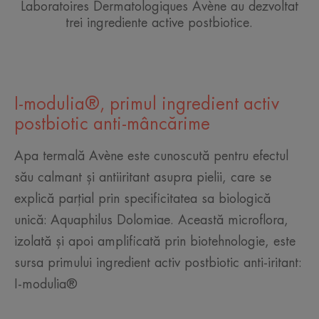
Laboratoires Dermatologiques Avène au dezvoltat
trei ingrediente active postbiotice.
I-modulia®, primul ingredient activ
postbiotic anti-mâncărime
Apa termală Avène este cunoscută pentru efectul
său calmant și antiiritant asupra pielii, care se
explică parțial prin specificitatea sa biologică
unică: Aquaphilus Dolomiae. Această microflora,
izolată și apoi amplificată prin biotehnologie, este
sursa primului ingredient activ postbiotic anti-iritant:
I-modulia®