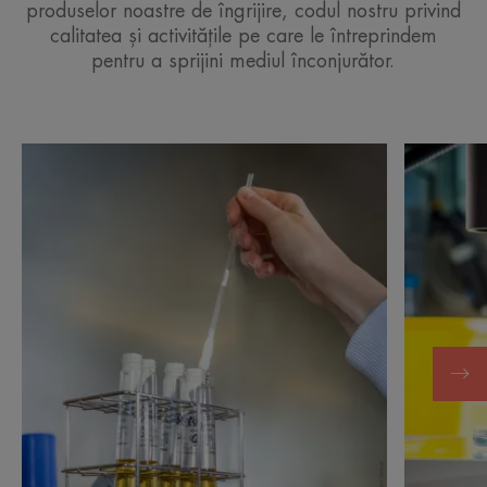
produselor noastre de îngrijire, codul nostru privind
calitatea și activitățile pe care le întreprindem
pentru a sprijini mediul înconjurător.
Descoperă
Descoper
Formulele
Pentru
noastre
produse
de
sigure
soluții
pentru
piele