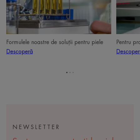
Formulele noastre de soluții pentru piele
Pentru pr
Descoperă
Descoper
Mergi
Mergi
Mergi
la
la
la
elementul
elementul
elementul
1
2
3
NEWSLETTER