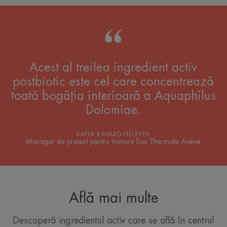
Acest al treilea ingredient activ
postbiotic este cel care concentrează
toată bogăția interioară a Aquaphilus
Dolomiae.
KATIA RAVARD-HELFFER
Manager de proiect pentru inovare Eau Thermale Avène
Află mai multe
Descoperă ingredientul activ care se află în centrul