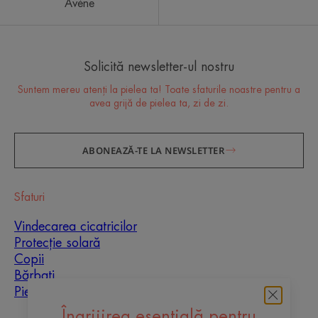
Avène
Solicită newsletter-ul nostru
Suntem mereu atenți la pielea ta! Toate sfaturile noastre pentru a
avea grijă de pielea ta, zi de zi.
ABONEAZĂ-TE LA NEWSLETTER
Sfaturi
Vindecarea cicatricilor
Protecție solară
Copii
Bărbați
Piele mixtă
Îngrijirea esențială pentru