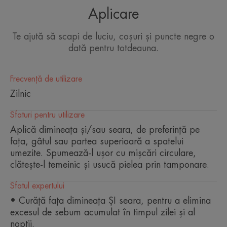
Eficacitatea sa purificatoare și
Aplicare
toleranța foarte bună pentru piele
și ochi îl fac gelul de curățare
Te ajută să scapi de luciu, coșuri și puncte negre o
indispensabil pentru pielea
dată pentru totdeauna.
sensibilă și grasă sau cu tendință
acneică.
Frecvență de utilizare
Zilnic
Sfaturi pentru utilizare
Aplică dimineața și/sau seara, de preferință pe
Avantaj
fața, gâtul sau partea superioară a spatelui
umezite. Spumează-l ușor cu mișcări circulare,
Curăță blând pielea, cu o bază de curățare
clătește-l temeinic și usucă pielea prin tamponare.
delicată.
Sfatul expertului
Beneficii
• Curăță fața dimineața ȘI seara, pentru a elimina
excesul de sebum acumulat în timpul zilei și al
• PURIFICATOR: ușor spumant.
nopții.