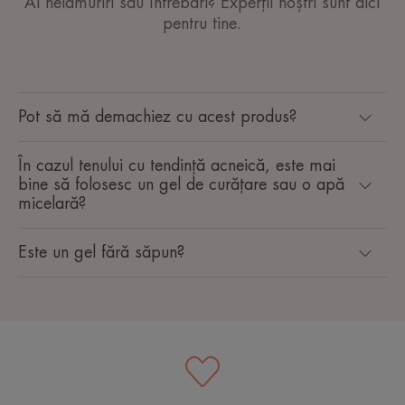
Ai nelămuriri sau întrebări? Experții noștri sunt aici
pentru tine.
Pot să mă demachiez cu acest produs?
În cazul tenului cu tendință acneică, este mai
bine să folosesc un gel de curățare sau o apă
micelară?
Este un gel fără săpun?