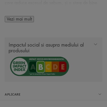
care reduce excesul de sebum, și o stare de bine
oferită de apa termală Avène, calmantă și
antiiritantă. Pielea este curată, proaspătă,
Vezi mai mult
purificată și mai puțin lucioasă. Gelul de curățare
Cleanance este potrivit pentru persoanele care
poartă lentile de contact. Cu pH-ul său fiziologic,
Impactul social si asupra mediului al
nu conține săpun și este foarte bine tolerat de piele.
produsului
Formulă biodegradabilă**.
CÂTEVA CUVINTE DE LA EXPERTUL
NOSTRU
APLICARE