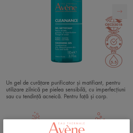
Un gel de curățare purificator și matifiant, pentru
utilizare zilnică pe pielea sensibilă, cu imperfecțiuni
sau cu tendință acneică. Pentru față și corp.
Purificare
Curățare