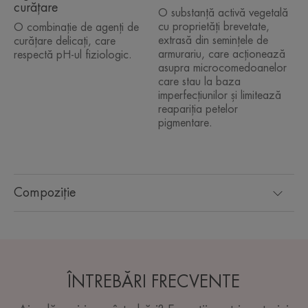
curățare
O substanță activă vegetală
cu proprietăți brevetate,
O combinație de agenți de
extrasă din semințele de
curățare delicați, care
armurariu, care acționează
respectă pH-ul fiziologic.
asupra microcomedoanelor
care stau la baza
imperfecțiunilor și limitează
reapariția petelor
pigmentare.
Compoziție
ÎNTREBĂRI FRECVENTE