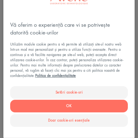
Matifiere
Toleranță ridicată
Vă oferim o experiență care vi se potrivește
datorită cookie-urilor
pH fiziologic și formulă biodegradabilă.
Utilizăm module cookie pentru a vă permite să utilizați site-ul nostru web
într-un mod mai personalizat și pentru a utiliza funcții avansate. Pentru a
Purificator, calmant, matifiant
continua și a vă facilita navigarea pe site-ul web, puteți accepta direct
utilizarea cookie-urilor. În caz contrar, puteți personaliza utilizarea cookie-
urilor. Pentru mai multe informații despre prelucrarea datelor cu caracter
personal, vă rugăm să faceți clic mai jos pentru a citi politica noastră de
Flacon
Flacon
100ml
confidențialitate:
Politica de confidențialitate
Ideal pentru
Setări cookie-uri
Adolescenți - Adulti
OK
Doar cookie-uri esențiale
Tip de piele
Piele grasă - Piele cu imperfecțiuni - Piele