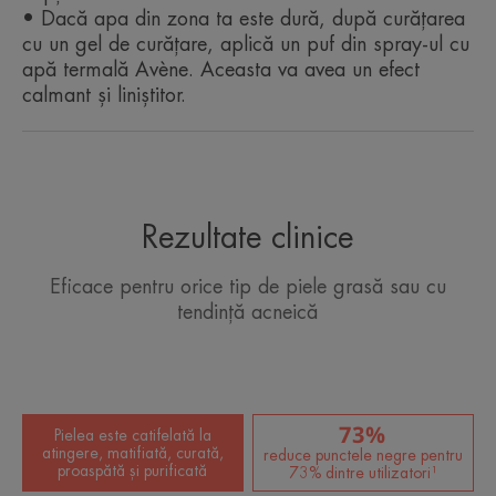
• CALMARE: datorită apei termale Avène cu
• Dacă apa din zona ta este dură, după curățarea
proprietăți calmante și anti-iritante.
cu un gel de curățare, aplică un puf din spray-ul cu
• MATIFIANT: reduce excesul de sebum.
apă termală Avène. Aceasta va avea un efect
calmant și liniștitor.
TEXTURĂ
Rezultate clinice
Beneficiile texturii
Eficace pentru orice tip de piele grasă sau cu
Un gel ușor spumant, care se clătește ușor.
tendință acneică
*Brevet înregistrat.
**Logo-ul OCDE.
73%
Pielea este catifelată la
atingere, matifiată, curată,
reduce punctele negre pentru
proaspătă și purificată
73% dintre utilizatori¹