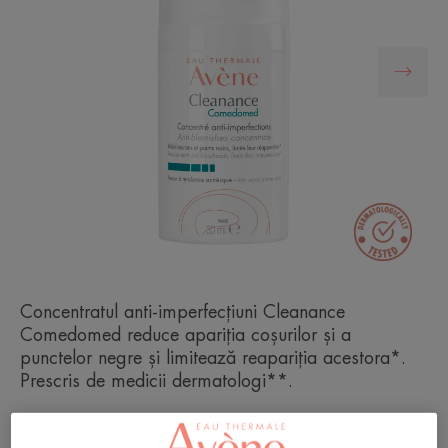
Concentratul anti-imperfecțiuni Cleanance
Comedomed reduce apariția coșurilor și a
punctelor negre și limitează reapariția acestora*.
Prescris de medicii dermatologi**.