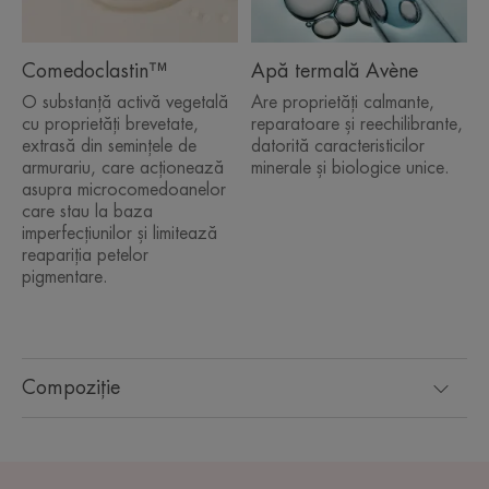
Comedoclastin™
Apă termală Avène
O substanță activă vegetală
Are proprietăți calmante,
cu proprietăți brevetate,
reparatoare și reechilibrante,
extrasă din semințele de
datorită caracteristicilor
armurariu, care acționează
minerale și biologice unice.
asupra microcomedoanelor
care stau la baza
imperfecțiunilor și limitează
reapariția petelor
pigmentare.
Compoziție