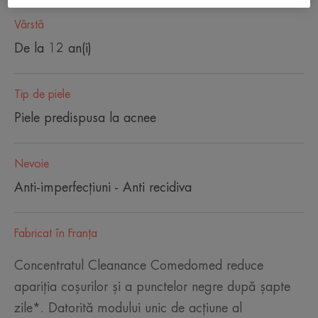
Vârstă
De la 12 an(i)
Tip de piele
Piele predispusa la acnee
Nevoie
Anti-imperfecțiuni - Anti recidiva
Fabricat în Franţa
Concentratul Cleanance Comedomed reduce
apariția coșurilor și a punctelor negre după șapte
zile*. Datorită modului unic de acțiune al