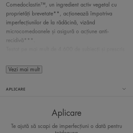
Comedoclastin™, un ingredient activ vegetal cu
proprietăți brevetate**, acționează împotriva
imperfecțiunilor de la rădăcină, vizând
microcomedoanele și asigură o acțiune anti-
recidivă***.
Testat pe mai mult de 4.600 de subiecți și prescris
de medicii dermatologi****, concentratul
Cleanance Comedomed este expertul în îngrijire
Vezi mai mult
pentru toate tipurile de ten cu tendință acneică, la
adolescenții cu vârsta de cel puțin 12 ani și adulți
APLICARE
(inclusiv femeile însărcinate).
Aplică de două ori pe zi (dimineața și seara) pe
față, piept și spate. Textura sa ușoară, cu aspect
Aplicare
non-gras și efect matifiant.
Te ajută să scapi de imperfecțiuni o dată pentru
totdeauna