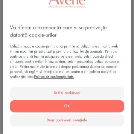
Acțiune rapidă
Anti-recidivă***
Vă oferim o experiență care vi se potrivește
datorită cookie-urilor
Toleranță ridicată
Fără parfum
Utilizăm module cookie pentru a vă permite să utilizați site-ul nostru web
într-un mod mai personalizat și pentru a utiliza funcții avansate. Pentru a
1 an fără reapariția leziunilor acneice.**
continua și a vă facilita navigarea pe site-ul web, puteți accepta direct
utilizarea cookie-urilor. În caz contrar, puteți personaliza utilizarea cookie-
Anti-imperfecțiuni, anti-recidivă, toleranță excelentă.
urilor. Pentru mai multe informații despre prelucrarea datelor cu caracter
personal, vă rugăm să faceți clic mai jos pentru a citi politica noastră de
confidențialitate:
Politica de confidențialitate
Sticla cu pompa
Sticla
30ml
cu
Setări cookie-uri
pompa
Ideal pentru
OK
Femeile însărcinate - Mame tinere - Adolescenți -
Doar cookie-uri esențiale
Adulti