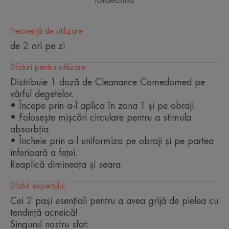
Frecvență de utilizare
CÂTEVA CUVINTE DE LA EXPERTUL
NOSTRU
de 2 ori pe zi
Sfaturi pentru utilizare
Distribuie 1 doză de Cleanance Comedomed pe
vârful degetelor.
Concentratul anti-imperfecțiuni
• Începe prin a-l aplica în zona T și pe obraji.
acționează asupra
• Folosește mișcări circulare pentru a stimula
microcomedoanelor care
absorbția.
• Încheie prin a-l uniformiza pe obraji și pe partea
provoacă apariția imperfecțiunilor
inferioară a feței.
în cazul pielii cu tendință
Reaplică dimineața și seara.
acneică, pentru o eficacitate de
lungă durată, fără recidivă.
Sfatul expertului
Cei 2 pași esențiali pentru a avea grijă de pielea cu
tendință acneică!
Singurul nostru sfat: