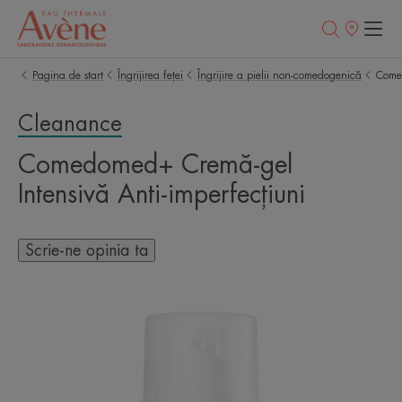
Retailerii
Noștri
Pagina de start
Îngrijirea feței
Îngrijire a pielii non-comedogenică
Comed
Cleanance
Comedomed+ Cremă-gel
Intensivă Anti-imperfecțiuni
Scrie-ne opinia ta