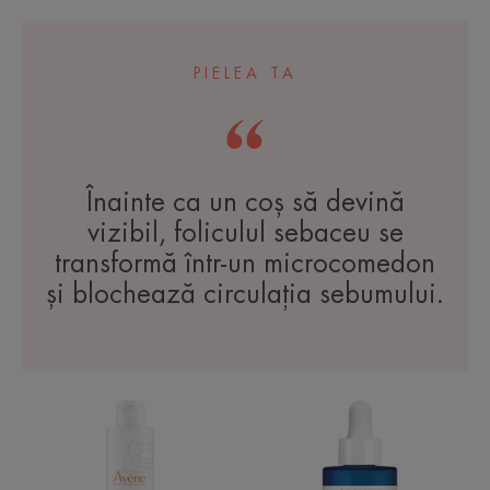
PIELEA TA
Înainte ca un coș să devină
vizibil, foliculul sebaceu se
transformă într-un microcomedon
și blochează circulația sebumului.
Cremă
Cleanance
de
Comedomed
curățare
Ser
calmantă
Intensiv