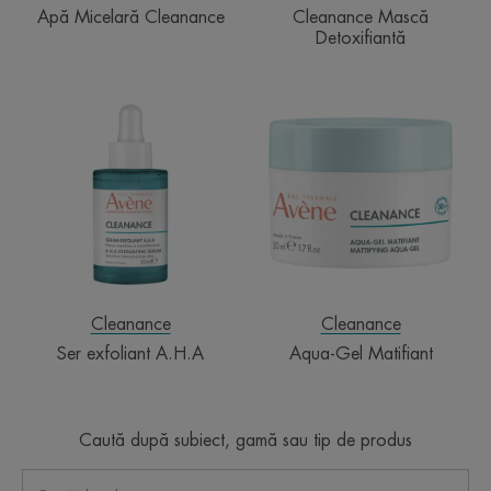
Apă Micelară Cleanance
Cleanance Mască
Detoxifiantă
Ser
Aqua-
exfoliant
Gel
A.H.A
Matifiant
Cleanance
Cleanance
Ser exfoliant A.H.A
Aqua-Gel Matifiant
Caută după subiect, gamă sau tip de produs