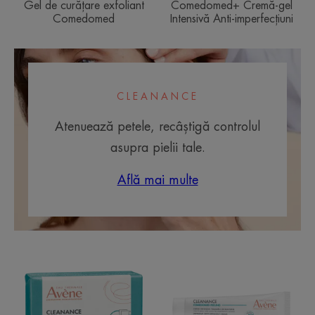
Gel de curățare exfoliant
Comedomed+ Cremă-gel
Comedomed
Intensivă Anti-imperfecțiuni
CLEANANCE
Atenuează petele, recâștigă controlul
asupra pielii tale.
Află mai multe
Săpun
Cremă
Solid
COMEDOME
Purificator
PEELING
Cleanance
intensivă
împotriva