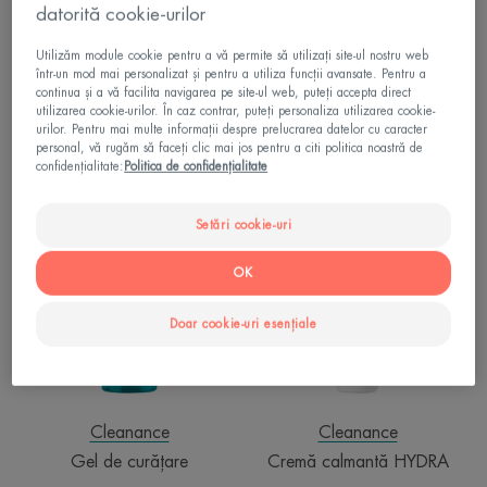
datorită cookie-urilor
Utilizăm module cookie pentru a vă permite să utilizați site-ul nostru web
într-un mod mai personalizat și pentru a utiliza funcții avansate. Pentru a
continua și a vă facilita navigarea pe site-ul web, puteți accepta direct
Cleanance
Cleanance
utilizarea cookie-urilor. În caz contrar, puteți personaliza utilizarea cookie-
Comedomed+ Cremă-gel
Gel de curățare
urilor. Pentru mai multe informații despre prelucrarea datelor cu caracter
Intensivă Anti-imperfecțiuni
personal, vă rugăm să faceți clic mai jos pentru a citi politica noastră de
confidențialitate:
Politica de confidențialitate
Gel
Cremă
Setări cookie-uri
de
calmantă
curățare
HYDRA
OK
Doar cookie-uri esențiale
Cleanance
Cleanance
Gel de curățare
Cremă calmantă HYDRA