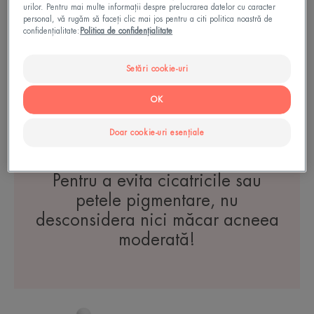
Cleanance
urilor. Pentru mai multe informații despre prelucrarea datelor cu caracter
personal, vă rugăm să faceți clic mai jos pentru a citi politica noastră de
Comedomed+ Cremă-gel
confidențialitate:
Politica de confidențialitate
Intensivă Anti-imperfecțiuni
Setări cookie-uri
PIELEA TA
OK
Doar cookie-uri esențiale
Pentru a evita cicatricile sau
petele pigmentare, nu
desconsidera nici măcar acneea
moderată!
Cleanance