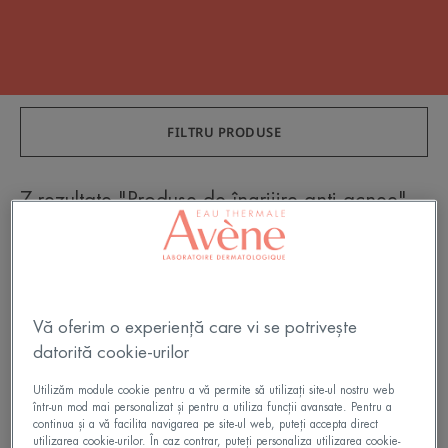
FILTRU PRODUSE
7 rezultate "Produse de îngrijire anti-acnee"
Comedomed+
Cremă-
gel
Intensivă
Vă oferim o experiență care vi se potrivește
Anti-
datorită cookie-urilor
imperfecțiuni
Utilizăm module cookie pentru a vă permite să utilizați site-ul nostru web
într-un mod mai personalizat și pentru a utiliza funcții avansate. Pentru a
continua și a vă facilita navigarea pe site-ul web, puteți accepta direct
utilizarea cookie-urilor. În caz contrar, puteți personaliza utilizarea cookie-