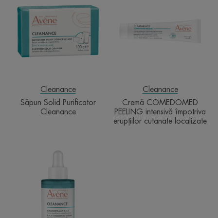
Purificator
PEELING
Cleanance
intensivă
împotriva
erupțiilor
cutanate
localizate
Cleanance
Cleanance
Săpun Solid Purificator
Cremă COMEDOMED
Cleanance
PEELING intensivă împotriva
erupțiilor cutanate localizate
Ser
exfoliant
A.H.A