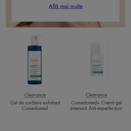
Află mai multe
Gel
Comedomed+
de
Cremă-
curățare
gel
exfoliant
Intensivă
Comedomed
Anti-
imperfecțiuni
Cleanance
Cleanance
Gel de curățare exfoliant
Comedomed+ Cremă-gel
Comedomed
Intensivă Anti-imperfecțiuni
Săpun
Cremă
Solid
COMEDOME