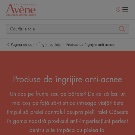
Retailerii
Noștri
Pagina de start
Îngrijirea feței
Produse de îngrijire anti-acnee
Produse de îngrijire anti-acnee
Un coș pe frunte sau pe bărbie? De ce să lași un
mic coș pe față să-ți strice întreaga viață? Este
timpul să preiei controlul asupra pielii tale! Găsește
în gama noastră produsul anti-imperfecțiuni perfect
pentru a te împăca cu pielea ta.