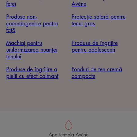
feței
Avène
Produse non-
Protecție solară pentru
comedogenice pentru
tenul gras
față
Machiaj pentru
Produse de îngrijire
uniformizarea nuanței
pentru adolescenți
tenului
Produse de îngrijire a
Fonduri de ten cremă
pielii cu efect calmant
compacte
Apa termală Avène