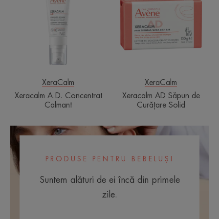
Concentrat
Săpun
Calmant
de
Curățare
Solid
XeraCalm
XeraCalm
Xeracalm A.D. Concentrat
Xeracalm AD Săpun de
Calmant
Curățare Solid
PRODUSE PENTRU BEBELUȘI
Suntem alături de ei încă din primele
zile.