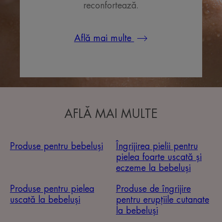
reconfortează.
Află mai multe
AFLĂ MAI MULTE
Produse pentru bebeluși
Îngrijirea pielii pentru
pielea foarte uscată și
eczeme la bebeluși
Produse pentru pielea
Produse de îngrijire
uscată la bebeluși
pentru erupțiile cutanate
la bebeluși