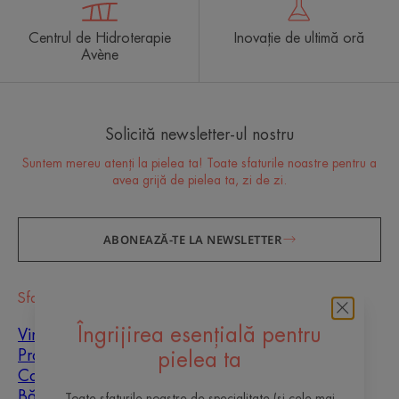
Centrul de Hidroterapie
Inovație de ultimă oră
Avène
Solicită newsletter-ul nostru
Suntem mereu atenți la pielea ta! Toate sfaturile noastre pentru a
avea grijă de pielea ta, zi de zi.
ABONEAZĂ-TE LA NEWSLETTER
Sfaturi
Vindecarea cicatricilor
Îngrijirea esențială pentru
Protecție solară
pielea ta
Copii
Bărbați