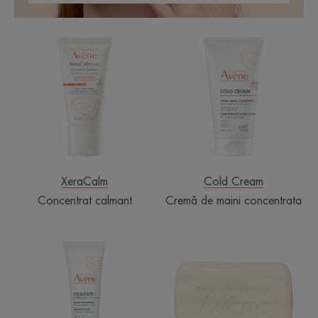
Concentrat
Cremă
calmant
de
maini
concentrata
XeraCalm
Cold Cream
Concentrat calmant
Cremă de maini concentrata
Balsam
baton
de
de
buze
curățare
Cicalfate+
ultra-
Lips
bogat