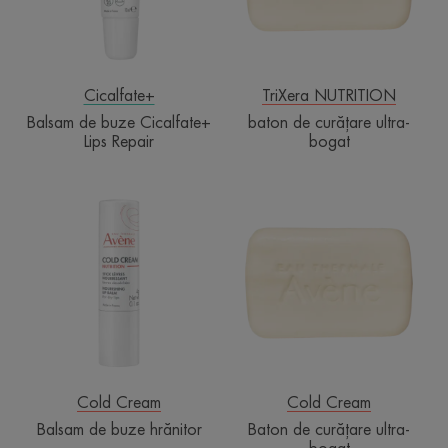
Repair
Cicalfate+
TriXera NUTRITION
Balsam de buze Cicalfate+
baton de curățare ultra-
Lips Repair
bogat
Balsam
Baton
de
de
buze
curățare
hrănitor
ultra-
bogat
Cold Cream
Cold Cream
Balsam de buze hrănitor
Baton de curățare ultra-