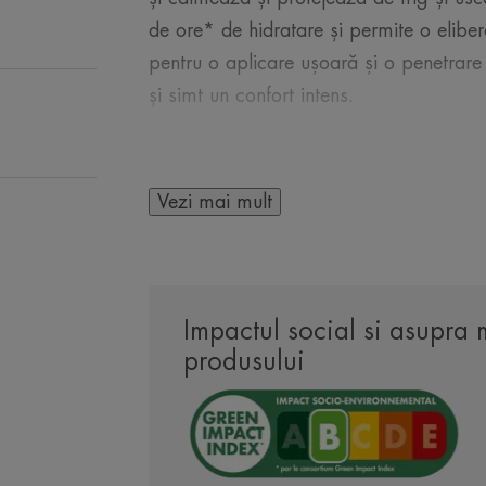
de ore* de hidratare și permite o eliber
pentru o aplicare ușoară și o penetrare
și simt un confort intens.
Vezi mai mult
CÂTEVA CUVINTE DE 
Impactul social si asupra 
produsului
Această cremă hrăn
sa protectoare și
lasă un aspect mo