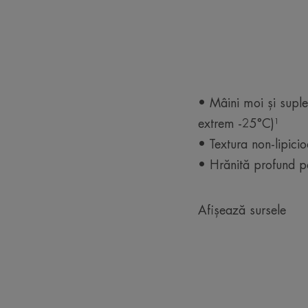
• Mâini moi și suple 
extrem -25°C)¹
• Textura non-lipicio
• Hrănită profund pe
Afișează sursele