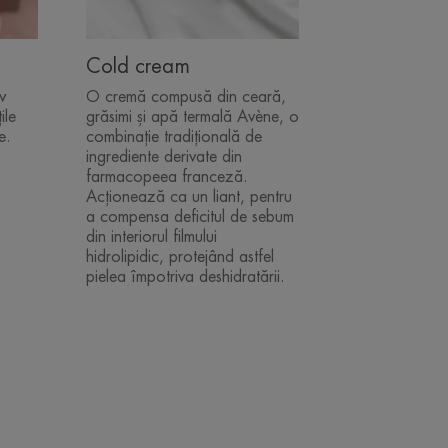
Cold cream
v
O cremă compusă din ceară,
ile
grăsimi și apă termală Avène, o
e.
combinație tradițională de
ingrediente derivate din
farmacopeea franceză.
Acționează ca un liant, pentru
a compensa deficitul de sebum
din interiorul filmului
hidrolipidic, protejând astfel
pielea împotriva deshidratării.