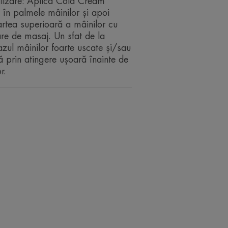
tilizare: Aplică Cold Cream
 în palmele mâinilor și apoi
rtea superioară a mâinilor cu
re de masaj. Un sfat de la
cazul mâinilor foarte uscate și/sau
că prin atingere ușoară înainte de
r.