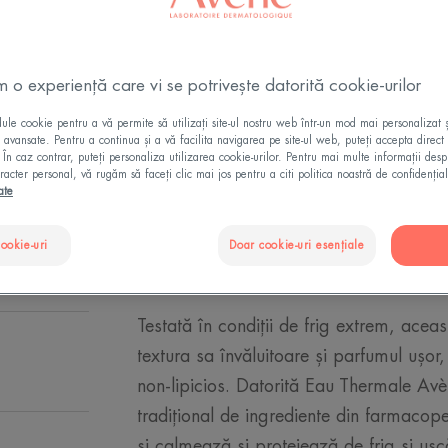
Formulă hidratant
Reparator, hrănit
m o experiență care vi se potrivește datorită cookie-urilor
le cookie pentru a vă permite să utilizați site-ul nostru web într-un mod mai personalizat 
Tub
Tub
50ml
ii avansate. Pentru a continua și a vă facilita navigarea pe site-ul web, puteți accepta direct 
. În caz contrar, puteți personaliza utilizarea cookie-urilor. Pentru mai multe informații des
racter personal, vă rugăm să faceți clic mai jos pentru a citi politica noastră de confidențial
ate
CUMPĂRĂ ONL
cookie-uri
Doar cookie-uri esențiale
Testată în condiții de frig extrem, acea
textura sa învăluitoare și parfumul ușor
non-lipicios. Datorită Eau Thermale A
tradițional de ingrediente din farmaco
și calmează și protejează de frig și us