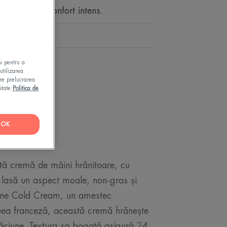
ă pentru un confort intens.
or, calmant
și pentru a
utilizarea
pre prelucrarea
itate:
Politica de
INE
OK
stă cremă de mâini hrănitoare, cu
, lasă un aspect moale, non-gras și
vène Cold Cream, un amestec
peea franceză, această cremă hrănește
căciune. Textura sa bogată asigură 24