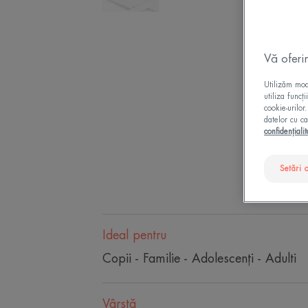
Vă oferi
Utilizăm modu
utiliza funcț
cookie-urilor
datelor cu ca
confidențialit
Setări 
Ideal pentru
Copii - Familie - Adolescenți - Adulti
Vârstă