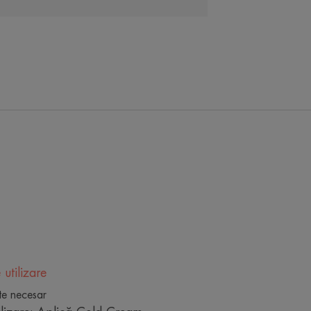
tecție împotriva agresiunilor frigului
care se potrivește întregii familii.
otriva frigului.• CALMEAZĂ
 utilizare
te necesar