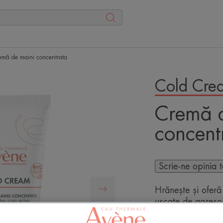
emă de maini concentrata
Cold Cre
Cremă 
concent
Scrie-ne opinia 
Hrănește și oferă
uscate de agresorii