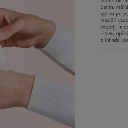
Sfaturi de u
pentru mâini
aplică pe pa
mișcări ușoa
experți: În 
iritate, apli
a întinde ușo