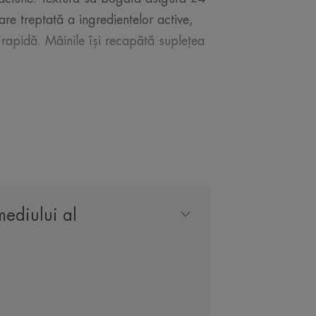
are treptată a ingredientelor active,
 rapidă. Mâinile își recapătă suplețea
LA EXPERTUL NOSTRU
mediului al
itoare, cu textura
 parfumul delicat,
ale, non-lipicios.