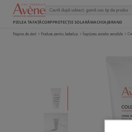
PIELEA TA
FAȚĂ
CORP
PROTECȚIE SOLARĂ
MACHIAJ
BRAND
Pagina de start
Produse pentru bebeluși
Îngrijirea zonelor sensibile
Cr