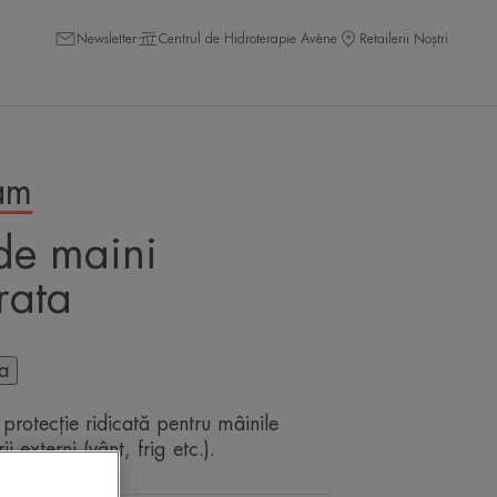
Newsletter
Centrul de Hidroterapie Avène
Retailerii Noștri
am
de maini
rata
ta
 protecție ridicată pentru mâinile
 externi (vânt, frig etc.).