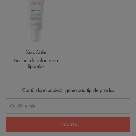
refacere
a
lipidelor
XeraCalm
Balsam de refacere a
lipidelor
Caută după subiect, gamă sau tip de produs
CAUTĂ