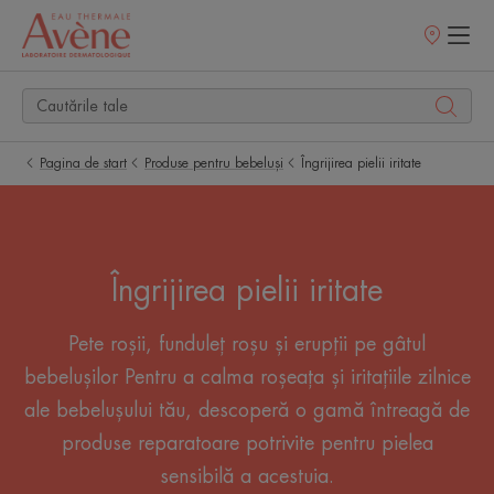
Retailerii
Noștri
Pagina de start
Produse pentru bebeluși
Îngrijirea pielii iritate
Îngrijirea pielii iritate
Pete roșii, funduleț roșu și erupții pe gâtul
bebelușilor Pentru a calma roșeața și iritațiile zilnice
ale bebelușului tău, descoperă o gamă întreagă de
produse reparatoare potrivite pentru pielea
sensibilă a acestuia.