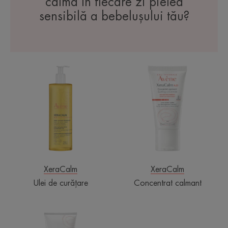
calma în fiecare zi pielea
sensibilă a bebelușului tău?
Ulei
Concentrat
de
calmant
curățare
XeraCalm
XeraCalm
Ulei de curățare
Concentrat calmant
Balsam
de