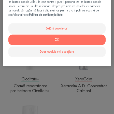
Cicalfate+
Cicalfate+
utilizarea cookie-urilor. În caz contrar, puteți personaliza utilizarea cookie-
urilor. Pentru mai multe informații despre prelucrarea datelor cu caracter
Gel pentru cicatrici
Spray reparator absorbant
personal, vă rugăm să faceți clic mai jos pentru a citi politica noastră de
Cicalfate+
Cicalfate+
confidențialitate:
Politica de confidențialitate
Cremă
Xeracalm
Setări cookie-uri
reparatoare
A.D.
protectoare
Concentrat
OK
Cicalfate+
Calmant
Doar cookie-uri esențiale
Cicalfate+
XeraCalm
Cremă reparatoare
Xeracalm A.D. Concentrat
protectoare Cicalfate+
Calmant
Cremă
reparatoare