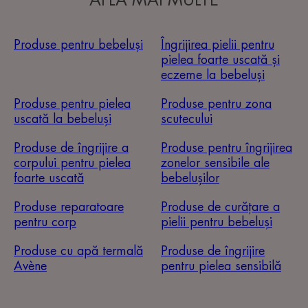
AFLĂ MAI MULTE
Produse pentru bebeluși
Îngrijirea pielii pentru
pielea foarte uscată și
eczeme la bebeluși
Produse pentru pielea
Produse pentru zona
uscată la bebeluși
scutecului
Produse de îngrijire a
Produse pentru îngrijirea
corpului pentru pielea
zonelor sensibile ale
foarte uscată
bebelușilor
Produse reparatoare
Produse de curățare a
pentru corp
pielii pentru bebeluși
Produse cu apă termală
Produse de îngrijire
Avène
pentru pielea sensibilă