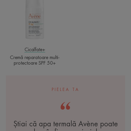
multi-
protectoare
SPF
50+
Cicalfate+
Cremă reparatoare multi-
protectoare SPF 50+
PIELEA TA
Știai că apa termală Avène poate