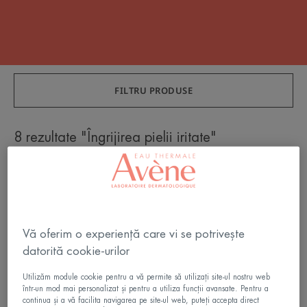
FILTRU PRODUSE
8 rezultate "Îngrijirea pielii iritate"
Gel
Spray
pentru
reparator
cicatrici
absorbant
Cicalfate+
Cicalfate+
Vă oferim o experiență care vi se potrivește
datorită cookie-urilor
Utilizăm module cookie pentru a vă permite să utilizați site-ul nostru web
într-un mod mai personalizat și pentru a utiliza funcții avansate. Pentru a
continua și a vă facilita navigarea pe site-ul web, puteți accepta direct