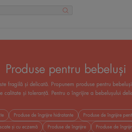
Produse pentru bebeluși
este fragilă și delicată. Propunem produse pentru bebeluș
 calitate și toleranță. Pentru o îngrijire a bebelușului de
ate
Produse de îngrijire hidratante
Produse de îngrijire pent
e uscate și cu eczemă
Produse de îngrijire
Produse de îngriji