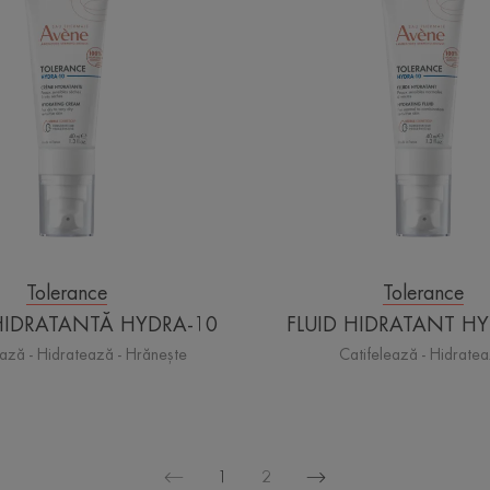
HYDRA-
HYDRA
10
10
Tolerance
Tolerance
HIDRATANTĂ HYDRA-10
FLUID HIDRATANT H
ează - Hidratează - Hrănește
Catifelează - Hidrate
1
2
Pagina
Pagina