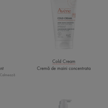
maini
concentrata
Cold Cream
nt
Cremă de maini concentrata
 - Calmează
M
Gel
TANT
de
curățare