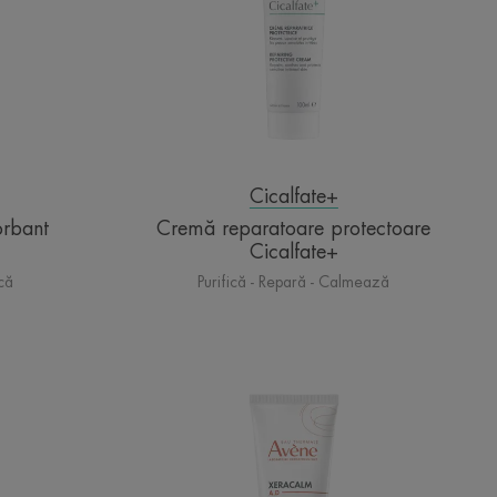
Cicalfate+
orbant
Cremă reparatoare protectoare
Cicalfate+
ucă
Purifică - Repară - Calmează
lm
Xeracalm
A.D.
Concentrat
Calmant