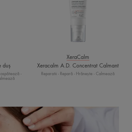
XeraCalm
 duș
Xeracalm A.D. Concentrat Calmant
rospătează -
Reparatii - Repară - Hrănește - Calmează
Calmează