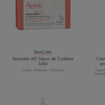
Curățare
Solid
XeraCalm
Xeracalm AD Săpun de Curățare
Crem
Solid
pr
Curăță - Hrănește - Calmează
Repară
Îmbunăt
Ulei
de