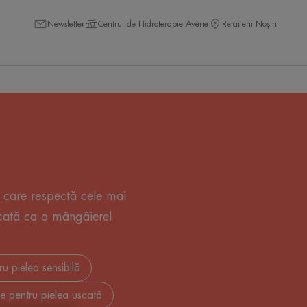
Newsletter
Centrul de Hidroterapie Avène
Retailerii Noștri
i care respectă cele mai
licată ca o mângâiere!
ru pielea sensibilă
re pentru pielea uscată