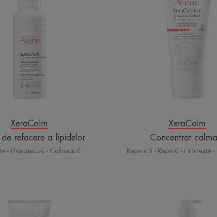
refacere
a
lipidelor
XeraCalm
XeraCalm
de refacere a lipidelor
Concentrat calma
te - Hidratează - Calmează
Reparatii - Repară - Hrănește
Balsam
BALSA
de
HIDRA
refacere