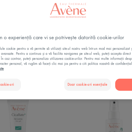
+ 1
m o experiență care vi se potrivește datorită cookie-urilor
le cookie pentru a vă permite să utilizați site-ul nostru web într-un mod mai personalizat 
de îngrijire corporală
Tip de produs
Nevoile de îngrijire a te
ii avansate. Pentru a continua și a vă facilita navigarea pe site-ul web, puteți accepta direct 
. În caz contrar, puteți personaliza utilizarea cookie-urilor. Pentru mai multe informații des
racter personal, vă rugăm să faceți clic mai jos pentru a citi politica noastră de confidențial
ate
"
cookie-uri
Doar cookie-uri esențiale
Gel
Spray
pentru
reparat
cicatrici
absorb
Cicalfate+
Cicalfa