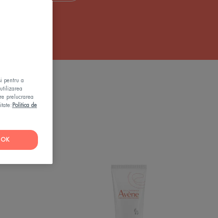
și pentru a
nului
utilizarea
pre prelucrarea
itate:
Politica de
OK
Cremă
or
reparatoare
ant
protectoare
te+
Cicalfate+