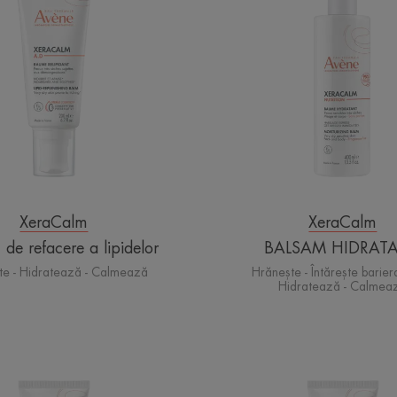
a
lipidelor
XeraCalm
XeraCalm
de refacere a lipidelor
BALSAM HIDRAT
te - Hidratează - Calmează
Hrănește - Întărește bariera 
Hidratează - Calmea
CREMĂ
FLUID
HIDRATANTĂ
HIDRA