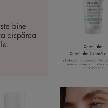
este bine
 va dispărea
ile.
XeraCalm
XeraCalm Cremă de
Hidratează - Calmează - Reîmp
Reface bariera cutanată - 
mâncărimea*
Cremă
reparatoare
multi-
protectoare