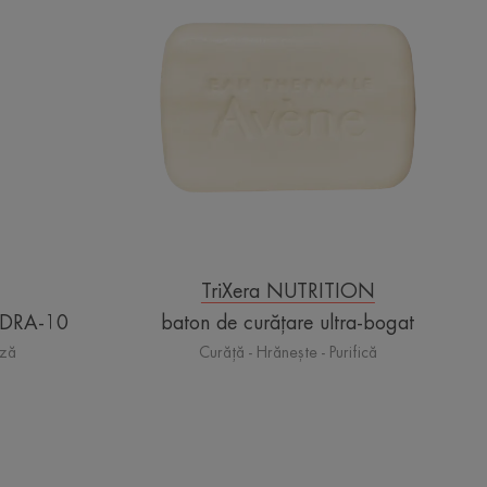
-
curățare
ultra-
bogat
TriXera NUTRITION
YDRA-10
baton de curățare ultra-bogat
ază
Curăță - Hrănește - Purifică