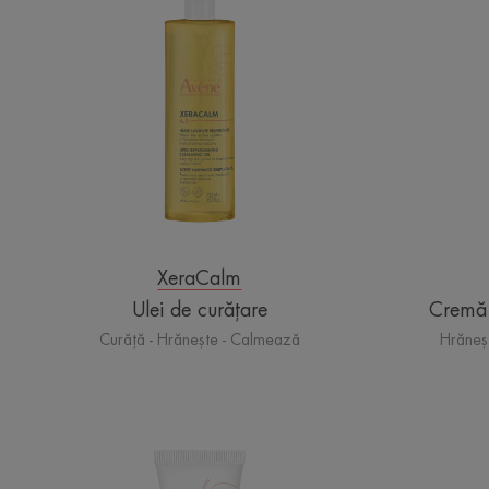
curățare
XeraCalm
Ulei de curățare
Cremă 
Curăță - Hrănește - Calmează
Hrăneș
Balsam
de
buze