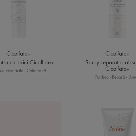
Cicalfate+
Cicalfate+
tru cicatrici Cicalfate+
Spray reparator abs
Cicalfate+
ce cicatricile - Calmează
Purifică - Repară - Us
XeraCa
Cremă
de
duș