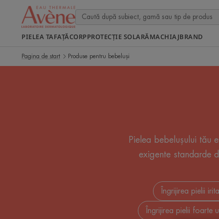
PIELEA TA
FAȚĂ
CORP
PROTECȚIE SOLARĂ
MACHIAJ
BRAND
Pagina de start
Produse pentru bebeluși
Pielea bebelușului tău 
exigente standarde de
Îngrijirea pielii irit
Îngrijirea pielii foart