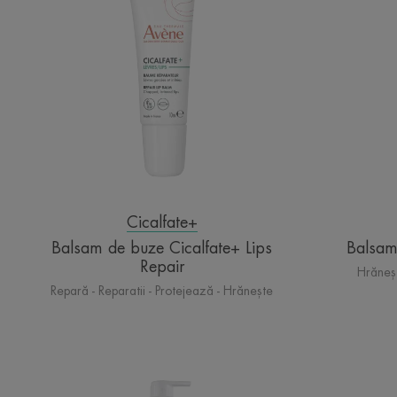
Cicalfate+
Lips
Repair
Cicalfate+
Balsam de buze Cicalfate+ Lips
Balsam 
Repair
Hrăneș
Repară - Reparatii - Protejează - Hrănește
LOȚIUNE
HIDRATANTĂ