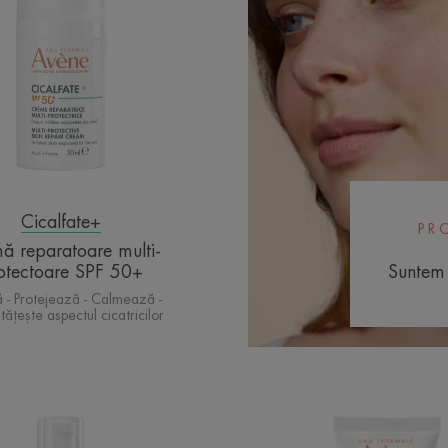
SPF
50+
Cicalfate+
PR
ă reparatoare multi-
otectoare SPF 50+
Suntem 
 - Protejează - Calmează -
ățește aspectul cicatricilor
Cremă
Concent
de
calman