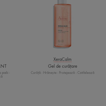
XeraCalm
ANT
Gel de curățare
pielii -
Curăță - Hrănește - Protejează - Catifelează
ză
baton
TANT
de