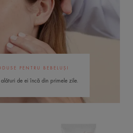
ODUSE PENTRU BEBELUȘI
alături de ei încă din primele zile.
rat
Cremă
t
de