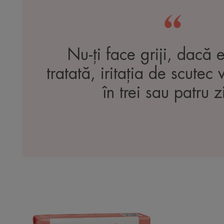
Nu-ți face griji, dacă 
tratată, iritația de scutec
în trei sau patru z
Xeracalm
AD
Săpun
de