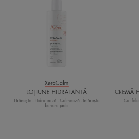
XeraCalm
LOȚIUNE HIDRATANTĂ
CREMĂ 
Hrănește - Hidratează - Calmează - Întărește
Catifel
bariera pielii