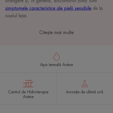
strângere și, în general, disconfortul zilnic sunt
simptomele caracteristice ale pielii sensibile
de la
nivelul feței.
Citește mai multe
Apa termală Avène
Centrul de Hidroterapie
Inovație de ultimă oră
Avène