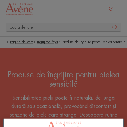
Retailerii
Noștri
Pagina de start
Îngrijirea feței
Produse de îngrijire pentru pielea sensibilă
Produse de îngrijire pentru pielea
sensibilă
Sensibilitatea pielii poate fi naturală, de lungă
durată sau ocazională, provocând disconfort și
senzație de piele care strânge. Descoperă rutina
noastră pentru pielea sensibilă pentru a avea grijă