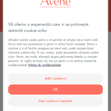
de pielea fragilă.
Vă oferim o experiență care vi se potrivește
datorită cookie-urilor
FILTRU PRODUSE
Utilizăm module cookie pentru a vă permite să utilizați site-ul nostru web
într-un mod mai personalizat și pentru a utiliza funcții avansate. Pentru a
continua și a vă facilita navigarea pe site-ul web, puteți accepta direct
utilizarea cookie-urilor. În caz contrar, puteți personaliza utilizarea cookie-
2 rezultate "Produse de îngrijire pentru pielea
urilor. Pentru mai multe informații despre prelucrarea datelor cu caracter
personal, vă rugăm să faceți clic mai jos pentru a citi politica noastră de
sensibilă"
confidențialitate:
Politica de confidențialitate
Balsam
SunsiStick
Setări cookie-uri
de
KA
buze
SPF
OK
SPF
50+
50+
Doar cookie-uri esențiale