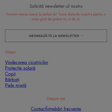
Solicită newsletter-ul nostru
Suntem mereu atenți la pielea ta! Toate sfaturile noastre pentru a
avea grijă de pielea ta, zi de zi.
ABONEAZĂ-TE LA NEWSLETTER
Sfaturi
Îngrijirea esențială pentru
Vindecarea cicatricilor
pielea ta
Protecție solară
Copii
Toate sfaturile noastre de specialitate (și cele mai
Bărbați
recente inovații dermatologice) pentru a avea grijă
de pielea ta sensibilă zi de zi
Piele mixtă
Despre noi
ÎNSCRIE-TE
Contact
Întrebări frecvente