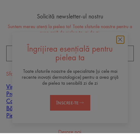
Solicită newsletter-ul nostru
Suntem mereu atenți la pielea ta! Toate sfaturile noastre pentru a
avea grijă de pielea ta, zi de zi.
Îngrijirea esențială pentru
ABONEAZĂ-TE LA NEWSLETTER
pielea ta
Toate sfaturile noastre de specialitate (și cele mai
Sfaturi
recente inovații dermatologice) pentru a avea grijă
de pielea ta sensibilă zi de zi
Vindecarea cicatricilor
Protecție solară
Copii
ÎNSCRIE-TE
Bărbați
Piele mixtă
Despre noi