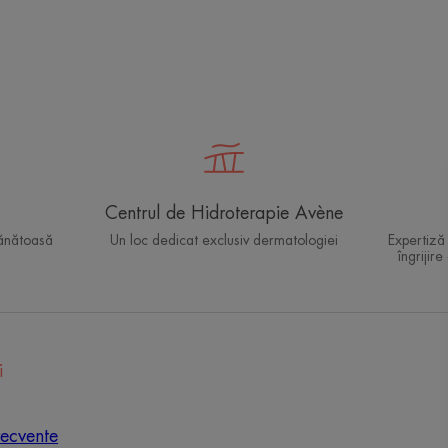
Centrul de Hidroterapie Avène
sănătoasă
Un loc dedicat exclusiv dermatologiei
Expertiză
îngrijire
i
recvente