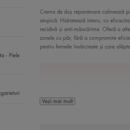
Crema de duș reparatoare calmează pi
atopică. Hidratează intens, cu eficacitat
recidivă și anti-mâncărime. Oferă o alte
zonele cu păr, fără a compromite eficien
pentru femeile însărcinate și care alăpt
a - Piele
CÂTEVA CUVINTE DE 
zgarieturi
Vezi mai mult
Cel mai bun emoli