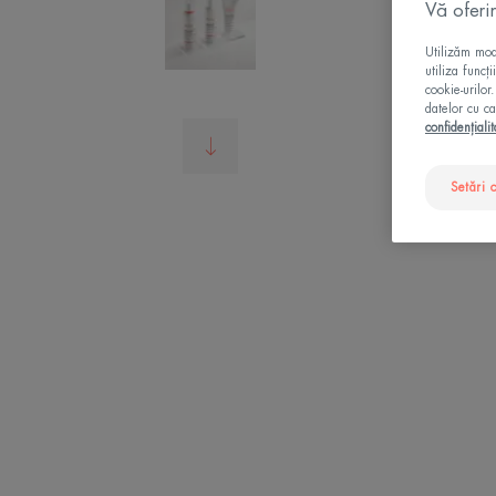
Vă oferi
Utilizăm modu
utiliza funcț
cookie-urilor
datelor cu ca
confidențialit
Setări 