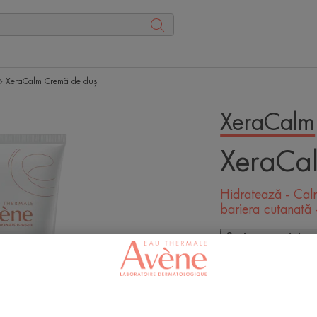
XeraCalm Cremă de duș
XeraCalm
XeraCa
Hidratează - Cal
bariera cutanat
Scrie-ne opinia 
The Replenishing 
the skin for 48 h
cutaneous barrier.