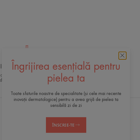
Îngrijirea esențială pentru
Inovație de ultimă oră
 dermato-cosmetică exclusivă pentru o
pielea ta
 de calitate, eficientă și sigură a pielii
Toate sfaturile noastre de specialitate (și cele mai recente
inovații dermatologice) pentru a avea grijă de pielea ta
sensibilă zi de zi
Solicită newsletter-ul nostru
ÎNSCRIE-TE
Suntem mereu atenți la pielea ta! Toate
sfaturile noastre pentru a avea grijă de pielea
ta, zi de zi.