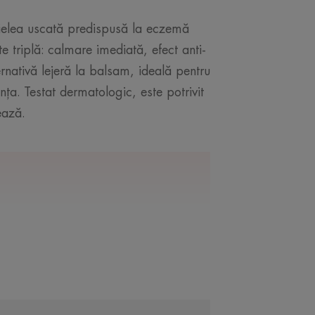
elea uscată predispusă la eczemă
e triplă: calmare imediată, efect anti-
rnativă lejeră la balsam, ideală pentru
ța. Testat dermatologic, este potrivit
ează.
LA EXPERTUL NOSTRU
ent este cel care