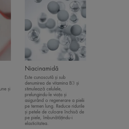
Niacinamidă
Este cunoscută și sub
denumirea de vitamina B3 și
une și
stimulează celulele,
prelungindu-le viața și
asigurând o regenerare a pielii
pe termen lung. Reduce ridurile
și petele de culoare închisă de
pe piele, îmbunătățindu-i
elasticitatea.