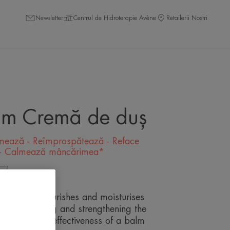
Newsletter
Centrul de Hidroterapie Avène
Retailerii Noștri
lm Cremă de duș
mează - Reîmprospătează - Reface
ă - Calmează mâncărimea*
ta
Milky Gel nourishes and moisturises
ours¹, restoring and strengthening the
 It offers the effectiveness of a balm