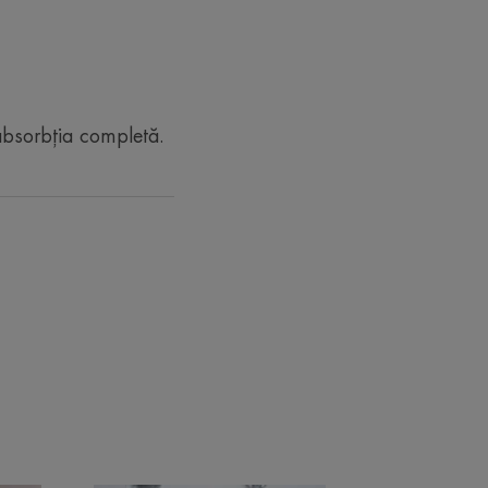
ciclate*
absorbția completă.
de 1 săptămână
intensă. Asociat cu uscăciunea pielii