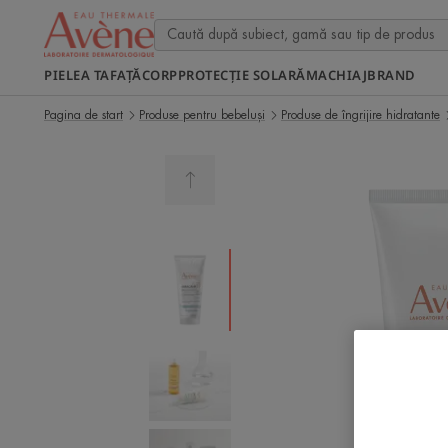
PIELEA TA
FAȚĂ
CORP
PROTECȚIE SOLARĂ
MACHIAJ
BRAND
Pagina de start
Produse pentru bebeluși
Produse de îngrijire hidratante