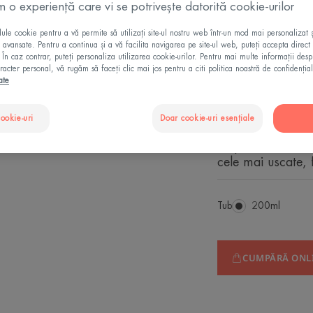
in a fresh, light t
m o experiență care vi se potrivește datorită cookie-urilor
le cookie pentru a vă permite să utilizați site-ul nostru web într-un mod mai personalizat 
ii avansate. Pentru a continua și a vă facilita navigarea pe site-ul web, puteți accepta direct 
Formula sa unică
. În caz contrar, puteți personaliza utilizarea cookie-urilor. Pentru mai multe informații des
textură lejeră și 
racter personal, vă rugăm să faceți clic mai jos pentru a citi politica noastră de confidențial
senzorială care î
ate
Un produs de îngr
cookie-uri
Doar cookie-uri esențiale
reface lipidele,
cu plăcerea utiliz
cele mai uscate,
Tub
Tub
200ml
CUMPĂRĂ ONL