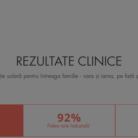
Textură lichidă cu asp
peliculă albă.
Aroma conținutului
Fără parfum
*Hidratează straturile superioare ale pielii
REZULTATE CLINICE
ție solară pentru întreaga familie - vara și iarna, pe față ș
92%
Pielea este hidratată¹