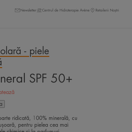
Newsletter
Centrul de Hidroterapie Avène
Retailerii Noștri
solară - piele
ă
ineral SPF 50+
ratează
ta
foarte ridicată, 100% minerală, cu
i ușoară, pentru pielea cea mai
rele chimice și la parfumuri.