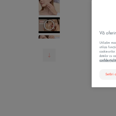
Vă oferi
Utilizăm modu
utiliza funcț
cookie-urilor
datelor cu ca
confidențialit
Setări 