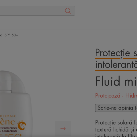
ral SPF 50+
Protecție 
intolerant
Fluid m
Protejează - Hid
Scrie-ne opinia 
Protecție solară 
textură lichidă ș
intolerantă la filt