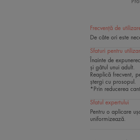
Pro
Frecvență de utilizar
De câte ori este nec
Sfaturi pentru utiliza
Înainte de expunerea
și gâtul unui adult.
Reaplică frecvent, pe
ștergi cu prosopul.
*Prin reducerea canti
Sfatul expertului
Pentru o aplicare uș
uniformizează.