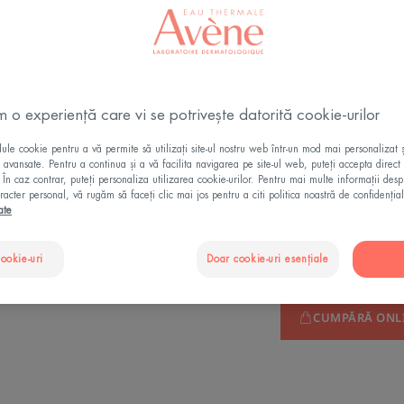
Fă
100% mineral
m o experiență care vi se potrivește datorită cookie-urilor
100% mineral
le cookie pentru a vă permite să utilizați site-ul nostru web într-un mod mai personalizat 
ii avansate. Pentru a continua și a vă facilita navigarea pe site-ul web, puteți accepta direct 
. În caz contrar, puteți personaliza utilizarea cookie-urilor. Pentru mai multe informații des
100% mineral, făr
racter personal, vă rugăm să faceți clic mai jos pentru a citi politica noastră de confidențial
ate
Flacon
Flacon
40ml
cookie-uri
Doar cookie-uri esențiale
CUMPĂRĂ ONL