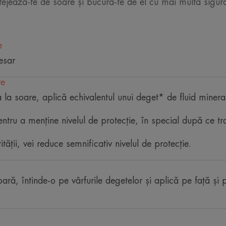
tejează-te de soare și bucură-te de el cu mai multă sigur
Textură ușoară, lichidă, care hidratează 
îi oferă un aspect mat. Fără peliculă al
e
Beneficii
esar
• FOTOPROTECȚIE: filtre UVB-UVA fotos
re
efectelor nocive ale razelor solare.
• 100% MINERAL
 la soare, aplică echivalentul unui deget* de fluid miner
• ANTIOXIDANT: ajută la protejarea celu
• FĂRĂ PARFUM: pentru un respect mai 
ntru a menține nivelul de protecție, în special după ce tra
intolerantă.
• FĂRĂ PELICULĂ ALBĂ: pentru un ten nat
tății, vei reduce semnificativ nivelul de protecție.
• FOARTE REZISTENT LA APĂ
oară, întinde-o pe vârfurile degetelor și aplică pe față și
TEXTURĂ
Beneficiile texturii