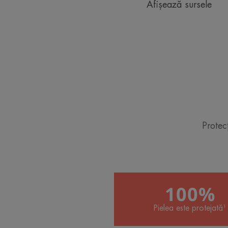
Afișează sursele
Protec
100%
Pielea este protejată¹