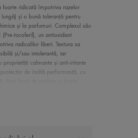
ă foarte ridicată împotriva razelor
lungă) și o bună toleranță pentru
e chimice și la parfumuri. Complexul său
(Pre-tocoferil), un antioxidant
triva radicalilor liberi. Textura sa
ibilă și/sau intolerantă, iar
roprietăți calmante și anti-iritante
s protector de înaltă performanță, cu
, fiind lipsit de parfum și foarte
LA EXPERTUL NOSTRU