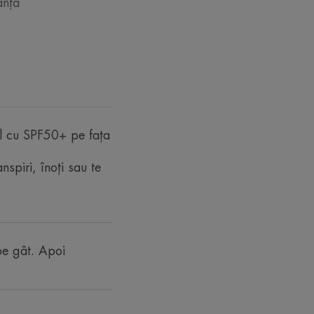
anță
pielea sensibilă și/sau intolerantă și
bă.
tabile, care luptă împotriva
al cu SPF50+ pe fața
lelor împotriva radicalilor liberi.
mare față de pielea sensibilă sau
nspiri, înoți sau te
ural și protecție invizibilă.
 pe gât. Apoi