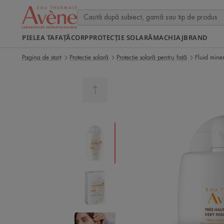
PIELEA TA
FAȚĂ
CORP
PROTECȚIE SOLARĂ
MACHIAJ
BRAND
Pagina de start
Protecție solară
Protecție solară pentru față
Fluid mine