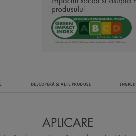
Impactul social si asupra 
produsului
Îmbină o protecț
ridicată, 100% min
plăcut de aplicat
împotriva efect
ecranelor (lum
E
DESCOPERĂ ȘI ALTE PRODUSE
INGRED
APLICARE
Avantaj