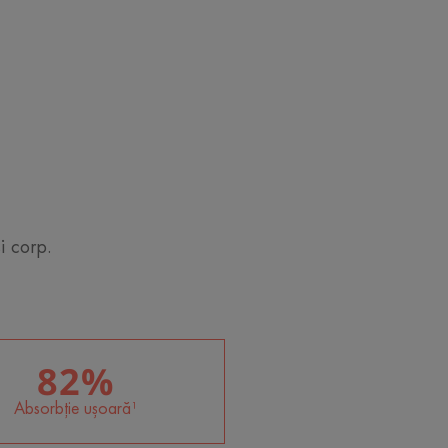
ect mat, care nu lasă o
i corp.
82%
Absorbție ușoară¹