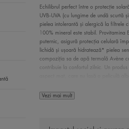
Echilibrul perfect între o protecție solar
UVB-UVA (cu lungime de undă scurtă și 
pielea intolerantă și alergică la filtrel
100% mineral este stabil. Provitamina E 
puternic, asigură protecția celulară împo
lichidă și ușoară hidratează* pielea sens
compoziția sa de apă termală Avène cu p
contribuie la confortul zilnic. Un produ
aspect mat, care nu lasă o peliculă albă
antă
rezistent la apă.
Vezi mai mult
CÂTEVA CUVINTE DE 