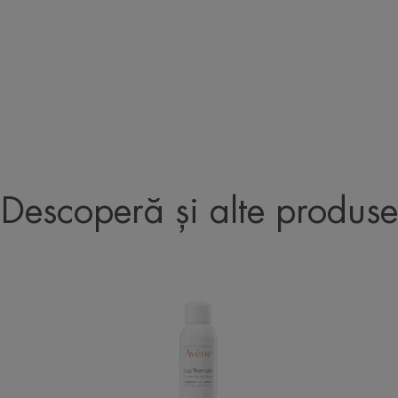
Descoperă și alte produse
Spray
cu
apă
termală
Avène