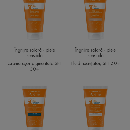
pigmentată
SPF
SPF
50+
50+
Îngrijire solară - piele
Îngrijire solară - piele
sensibilă
sensibilă
Cremă ușor pigmentată SPF
Fluid nuanțator, SPF 50+
50+
Fluid
Cremă
cu
SPF
SPF
50+
50+
fără
parfum