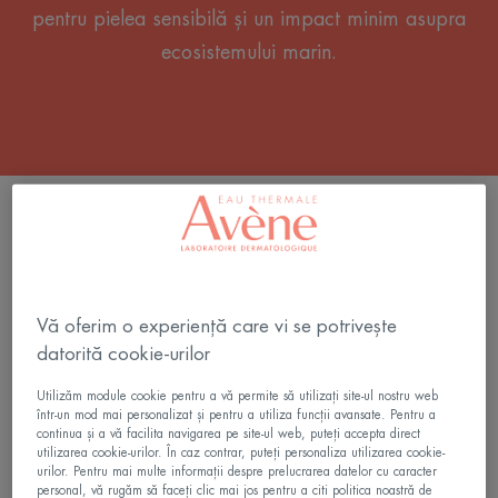
pentru pielea sensibilă și un impact minim asupra
ecosistemului marin.
FILTRU PRODUSE
33 rezultate "Protecție solară pentru pielea
sensibilă"
Vă oferim o experiență care vi se potrivește
datorită cookie-urilor
Ultra
Ultra-
Fluid
Fluid
Utilizăm module cookie pentru a vă permite să utilizați site-ul nostru web
într-un mod mai personalizat și pentru a utiliza funcții avansate. Pentru a
Radiance
SPF50+
continua și a vă facilita navigarea pe site-ul web, puteți accepta direct
SPF50+
Nuanțator
utilizarea cookie-urilor. În caz contrar, puteți personaliza utilizarea cookie-
urilor. Pentru mai multe informații despre prelucrarea datelor cu caracter
personal, vă rugăm să faceți clic mai jos pentru a citi politica noastră de