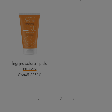
Cremă
SPF30
Îngrijire solară - piele
sensibilă
Cremă SPF30
1
2
Pagina
Pagina
anterioară
următoare