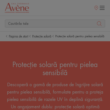
Retailerii
Noștri
Pagina de start
Protecție solară
Protecție solară pentru pielea sensibilă
Protecție solară pentru pielea
sensibilă
Descoperă o gamă de produse de îngrijire solară
pentru pielea sensibilă, formulate pentru a proteja
pielea sensibilă de razele UV în deplină siguranță.
Un angajament dublu: protecție solară optimă