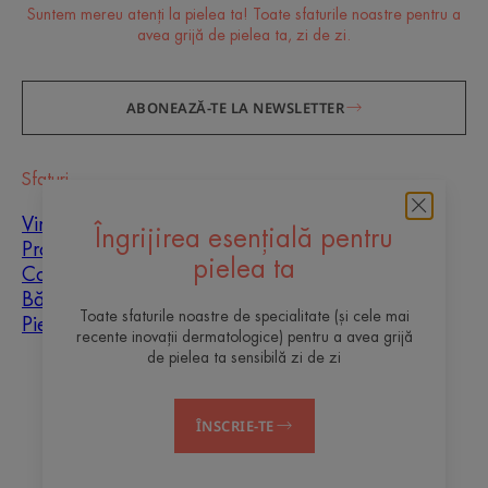
Suntem mereu atenți la pielea ta! Toate sfaturile noastre pentru a
avea grijă de pielea ta, zi de zi.
ABONEAZĂ-TE LA NEWSLETTER
Sfaturi
Vindecarea cicatricilor
Îngrijirea esențială pentru
Protecție solară
pielea ta
Copii
Bărbați
Toate sfaturile noastre de specialitate (și cele mai
Piele mixtă
recente inovații dermatologice) pentru a avea grijă
de pielea ta sensibilă zi de zi
Despre noi
ÎNSCRIE-TE
Contact
Întrebări frecvente