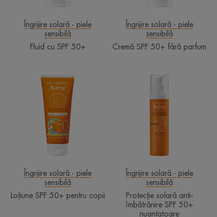
Îngrijire solară - piele
Îngrijire solară - piele
sensibilă
sensibilă
Fluid cu SPF 50+
Cremă SPF 50+ fără parfum
Loțiune
Protecție
SPF
solară
50+
anti-
pentru
îmbătrânire
copii
SPF
50+
nuanțatoare
Îngrijire solară - piele
Îngrijire solară - piele
sensibilă
sensibilă
Loțiune SPF 50+ pentru copii
Protecție solară anti-
îmbătrânire SPF 50+
nuanțatoare