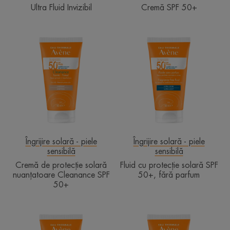
Ultra Fluid Invizibil
Cremă SPF 50+
Cremă
Fluid
de
cu
protecție
protecție
solară
solară
nuanțatoare
SPF
Cleanance
50+,
SPF
fără
50+
parfum
Îngrijire solară - piele
Îngrijire solară - piele
sensibilă
sensibilă
Cremă de protecție solară
Fluid cu protecție solară SPF
nuanțatoare Cleanance SPF
50+, fără parfum
50+
Cremă
Fluid
ușor
nuanțator,