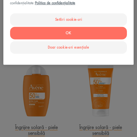
confidențialitate:
Politica de confidențialitate
Setări cookie-uri
Îngrijire solară - piele
Îngrijire solară - piele
sensibilă
sensibilă
OK
Ultra Fluid Radiance SPF50+
Ultra-Fluid SPF50+
Nuanțator
Doar cookie-uri esențiale
Ultra
Cremă
Fluid
SPF
Invizibil
50+
Îngrijire solară - piele
Îngrijire solară - piele
sensibilă
sensibilă