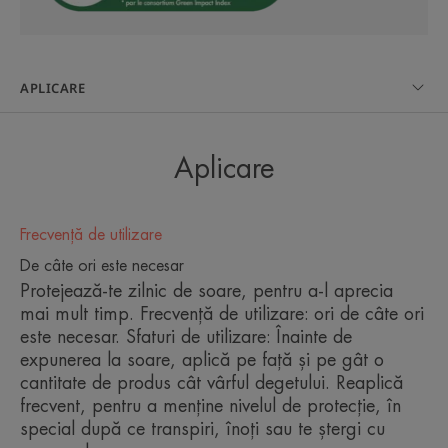
vizibile a pielii.
A fost dezvoltat pentru a limita impactul asupra
ecosistemelor marine, fiind efectuate mai multe
APLICARE
teste pentru a dovedi că nu este dăunător pentru
trei specii-cheie ale biodiversității marine: o specie
de corali, o specie de fitoplancton și o specie de
Aplicare
zooplancton***, la concentrații caracteristice celor
întâlnite în mediu.
Frecvență de utilizare
De câte ori este necesar
Flaconul conceput ecologic conține mai puțin
Protejează-te zilnic de soare, pentru a-l aprecia
plastic, este reciclabil și include 64% plastic
mai mult timp. Frecvență de utilizare: ori de câte ori
reciclat (cu excepția capacului), fiind astfel în
este necesar. Sfaturi de utilizare: Înainte de
expunerea la soare, aplică pe față și pe gât o
deplină concordanță cu abordarea rațională și etică
cantitate de produs cât vârful degetului. Reaplică
a Pierre Fabre Dermo-Cosmetics.
frecvent, pentru a menține nivelul de protecție, în
special după ce transpiri, înoți sau te ștergi cu