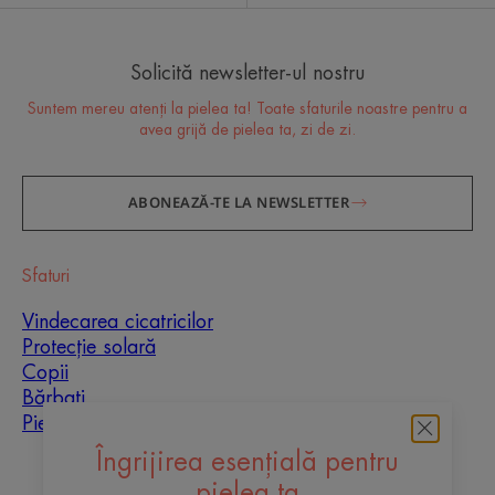
Cu parfum
*Profil senzorial, 15 subiecți instruiți, o singură aplicare**Test in vitro pe
Solicită newsletter-ul nostru
epiderma regenerată, expusă la lumina albastră ***Teste efectuate pe specii
reprezentative de către Observatorul Oceanologic de la Banyuls-sur-Mer
Suntem mereu atenți la pielea ta! Toate sfaturile noastre pentru a
avea grijă de pielea ta, zi de zi.
ABONEAZĂ-TE LA NEWSLETTER
Sfaturi
Vindecarea cicatricilor
Protecție solară
Copii
Bărbați
Piele mixtă
Îngrijirea esențială pentru
Despre noi
pielea ta