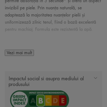
permite absorbția în 3 secunde* și oferă un aspect
invizibil pe piele. Prin nuanța naturală, se
adaptează la majoritatea nuanțelor pielii și
uniformizează zilnic tenul, fiind o bază excelentă
pentru machiaj. Formula este rezistentă la apă.
Acest produs de îngrijire solară încorporează
TriAsorB™, un filtru solar cu spectru ultra-larg,
Vezi mai mult
care protejează împotriva acceleratorilor de
îmbătrânire a pielii, cum ar fi razele UV și lumina
albastră.
Impactul social si asupra mediului al
Această inovație permite o reducere cu 95% a
produsului
deteriorării celulelor indusă de radiațiile solare** și
contribuie astfel la lupta eficace împotriva
problemelor cauzate de soare și a deteriorării