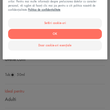
urilor. Pentru mai multe informații despre prelucrarea datelor cu caracter
brevetat: primul filtru organic Pierre Fabre care
personal, vă rugăm să faceți clic mai jos pentru a citi politica noastră de
protejează împotriva luminii albastre, dincolo de
confidențialitate:
Politica de confidențialitate
cea UV.
Setări cookie-uri
100% fotostabilă*Rezistentă la apăFormulată
pentru a limita impactul asupra ecosistemelor
OK
marine**Necomedogenică.
Doar cookie-uri esențiale
*Test in vitro
**mai multe informații pe www.eau-thermale-
avene.com
Tub
Tub
50ml
Ideal pentru
Adulti