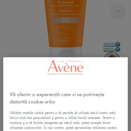
Protecție solară foarte ridicată cu SPF50+,
nuanțatoare, pentru tenul sensibil normal sau mixt.
Vă oferim o experiență care vi se potrivește
Formulată cu TriAsorB™, un nou filtru solar
brevetat, cu protecție optimă și respect mai mare
datorită cookie-urilor
pentru mediu.
Utilizăm module cookie pentru a vă permite să utilizați site-ul nostru web
într-un mod mai personalizat și pentru a utiliza funcții avansate. Pentru a
continua și a vă facilita navigarea pe site-ul web, puteți accepta direct
Protecție cu spectru ultra-larg, cu filtru TriAsorB™
utilizarea cookie-urilor. În caz contrar, puteți personaliza utilizarea cookie-