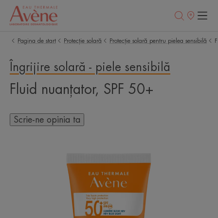
Retailerii
Noștri
Pagina de start
Protecție solară
Protecție solară pentru pielea sensibilă
F
Îngrijire solară - piele sensibilă
Fluid nuanțator, SPF 50+
Scrie-ne opinia ta