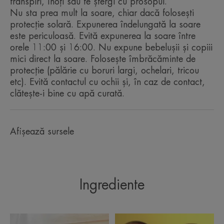
transpiri, înoți sau te ștergi cu prosopul.
Tehnologie de încapsulare colorată cu
Nu sta prea mult la soare, chiar dacă folosești
micropigmenți care sunt eliberați în momentul
protecție solară. Expunerea îndelungată la soare
aplicării, dezvăluind un ten proaspăt și luminos.
este periculoasă. Evită expunerea la soare între
Antioxidant: contribuie la protejarea celulelor de
orele 11:00 și 16:00. Nu expune bebelușii și copiii
radicalii liberi.
mici direct la soare. Folosește îmbrăcăminte de
Rezistent la apă: protejează pielea de efectele
protecție (pălărie cu boruri largi, ochelari, tricou
nocive ale soarelui chiar și atunci când înoți.
etc). Evită contactul cu ochii și, în caz de contact,
clătește-i bine cu apă curată.
RECICLARE
Afișează sursele
Ambalajul conține cel puțin 51% materiale reciclate
Ambalaj complet reciclabil
*Studiu clinic, efectuat pe 22 de subiecți, după o singură aplicare.
Ingrediente