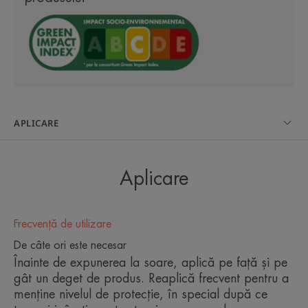
perfectă.
STRĂLUCIRE
Acest produs de îngrijire permite eliberarea, în
momentul aplicării, a micropigmenților încapsulați,
pentru un efect strălucitor și omogen. Piele
APLICARE
luminoasă timp de 8 ore*.
Formula sa cu toleranță ridicată, rezistentă la apă,
Aplicare
a fost dezvoltată pentru pielea sensibilă.
Frecvență de utilizare
Beneficii
De câte ori este necesar
Fotoprotector: Filtre fotostabile UVB-UVA care luptă
Înainte de expunerea la soare, aplică pe față și pe
împotriva efectelor nocive ale radiațiilor solare.
gât un deget de produs. Reaplică frecvent pentru a
Textura ultra-fluidă și lejeră: permite o aplicare
menține nivelul de protecție, în special după ce
simplă și ușoară.