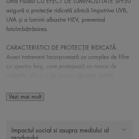
Ultra Fluidul CU EFECT DE LUMINOZITATE SPF50
asigură o protecție ridicată zilnică împotriva UVB,
UVA și a luminii albastre HEV, prevenind
fotoîmbătrânirea.
CARACTERISTICI DE PROTECȚIE RIDICATĂ:
Acest tratament încorporează un complex de filtre
cu spectru larg, care protejează nu numai de
radiațiile UV, ci și de lumina albastră. Astfel,
protejează împotriva îmbătrânirii accelerate a pielii.
Vezi mai mult
TEXTURĂ ULTRA-FLUIDĂ:
Tehnologia sa [asemănătoare apei] oferă o textură
ultra-lejeră pentru o senzație de piele goală după
Impactul social si asupra mediului al
aplicare, ceea ce o face o bază de machiaj
produsului