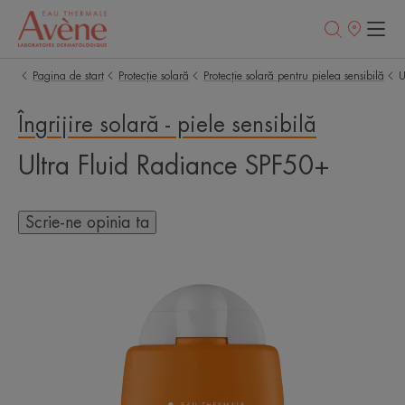
Retailerii
Noștri
Pagina de start
Protecție solară
Protecție solară pentru pielea sensibilă
U
Îngrijire solară - piele sensibilă
Ultra Fluid Radiance SPF50+
Scrie-ne opinia ta