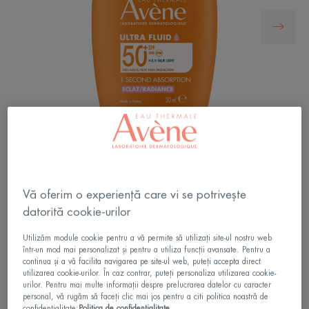
Protecție solară foarte ridicată pentru pielea
Vă oferim o experiență care vi se potrivește
sensibilă. Protecție solară pentru a te simți
datorită cookie-urilor
frumoasă și protejată. Protecție solară care
sporește strălucirea naturală a pielii.
Utilizăm module cookie pentru a vă permite să utilizați site-ul nostru web
într-un mod mai personalizat și pentru a utiliza funcții avansate. Pentru a
continua și a vă facilita navigarea pe site-ul web, puteți accepta direct
utilizarea cookie-urilor. În caz contrar, puteți personaliza utilizarea cookie-
Textură ultra-fluidă, ultra-lejeră. Se absoarbe rapid
urilor. Pentru mai multe informații despre prelucrarea datelor cu caracter
personal, vă rugăm să faceți clic mai jos pentru a citi politica noastră de
și are un efect nelipicios.
confidențialitate:
Politica de confidențialitate