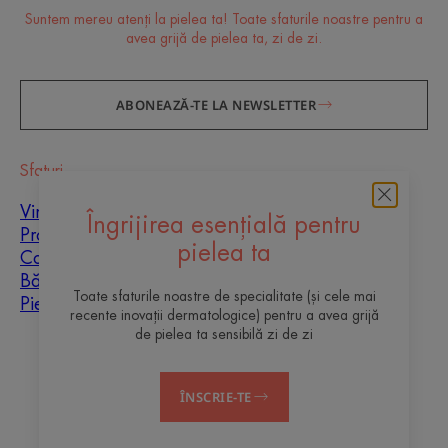
Suntem mereu atenți la pielea ta! Toate sfaturile noastre pentru a
avea grijă de pielea ta, zi de zi.
ABONEAZĂ-TE LA NEWSLETTER
Sfaturi
Vindecarea cicatricilor
Îngrijirea esențială pentru
Protecție solară
pielea ta
Copii
Bărbați
Toate sfaturile noastre de specialitate (și cele mai
Piele mixtă
recente inovații dermatologice) pentru a avea grijă
de pielea ta sensibilă zi de zi
Despre noi
ÎNSCRIE-TE
Contact
Întrebări frecvente