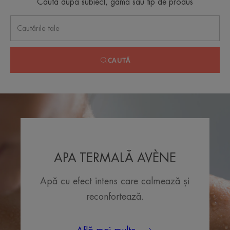
Caută după subiect, gamă sau tip de produs
CAUTĂ
APA TERMALĂ AVÈNE
Apă cu efect intens care calmează și
reconfortează.