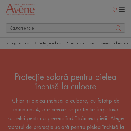
Retailerii
Noștri
Pagina de start
Protecție solară
Protecție solară pentru pielea închisă la c
Protecție solară pentru pielea
închisă la culoare
Chiar și pielea închisă la culoare, cu fototip de
minimum 4, are nevoie de protecție împotriva
soarelui pentru a preveni îmbătrânirea pielii. Alege
factorul de protecție solară pentru pielea închisă la