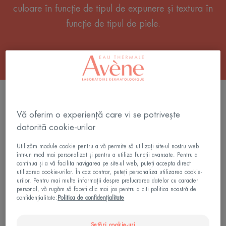
culoare în funcție de tipul de expunere și textura în
funcție de tipul de piele.
4 rezultate "Protecție solară pentru pielea
închisă la culoare"
Vă oferim o experiență care vi se potrivește
datorită cookie-urilor
Ulei
cu
Utilizăm module cookie pentru a vă permite să utilizați site-ul nostru web
protecție
într-un mod mai personalizat și pentru a utiliza funcții avansate. Pentru a
solară
continua și a vă facilita navigarea pe site-ul web, puteți accepta direct
utilizarea cookie-urilor. În caz contrar, puteți personaliza utilizarea cookie-
SPF
urilor. Pentru mai multe informații despre prelucrarea datelor cu caracter
30
personal, vă rugăm să faceți clic mai jos pentru a citi politica noastră de
confidențialitate:
Politica de confidențialitate
Setări cookie-uri