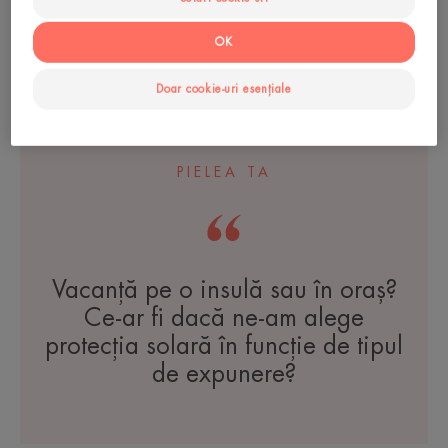
Îngrijire solară - piele
sensibilă
OK
Ulei cu protecție solară SPF
30
Doar cookie-uri esențiale
PIELEA TA
Vacanță pe o insulă sau în oraș?
Ce-ar fi dacă ne-am alege
protecția solară în funcție de tipul
de expunere?