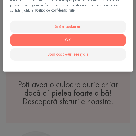
urilor. Pentru mai multe informații despre prelucrarea datelor cu caracter
intolerantă
personal, vă rugăm să faceți clic mai jos pentru a citi politica noastră de
Cremă compactă
confidențialitate:
Politica de confidențialitate
nuanțatoare, cu protecție
ridicată SPF 50 Nisipiu
Setări cookie-uri
OK
PIELEA TA
Doar cookie-uri esențiale
Poți avea o culoare aurie chiar
dacă ai pielea foarte albă!
Descoperă sfaturile noastre!
Cremă