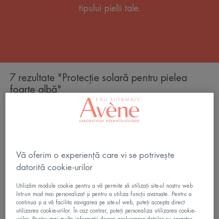
tipului pielii tale.
7 rezultate "Protecție solară pentru pielea
foarte albă"
Cremă
compactă
nuanțatoare,
cu
Vă oferim o experiență care vi se potrivește
protecție
ridicată
datorită cookie-urilor
SPF
Utilizăm module cookie pentru a vă permite să utilizați site-ul nostru web
50
într-un mod mai personalizat și pentru a utiliza funcții avansate. Pentru a
Nisipiu
continua și a vă facilita navigarea pe site-ul web, puteți accepta direct
utilizarea cookie-urilor. În caz contrar, puteți personaliza utilizarea cookie-
Protecție solară - piele