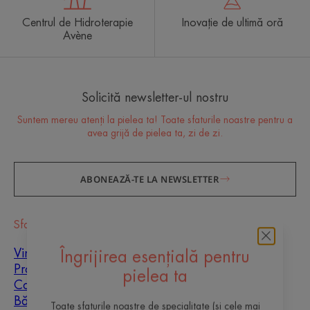
Centrul de Hidroterapie
Inovație de ultimă oră
Avène
Solicită newsletter-ul nostru
Suntem mereu atenți la pielea ta! Toate sfaturile noastre pentru a
avea grijă de pielea ta, zi de zi.
ABONEAZĂ-TE LA NEWSLETTER
Sfaturi
Vindecarea cicatricilor
Îngrijirea esențială pentru
Protecție solară
pielea ta
Copii
Bărbați