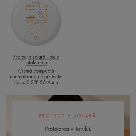
compactă
nuanțatoare,
cu
protecție
ridicată
SPF
50
Auriu
Protecție solară - piele
intolerantă
Cremă compactă
nuanțatoare, cu protecție
ridicată SPF 50 Auriu
PROTECȚIE SOLARĂ
Protejarea viitorului.