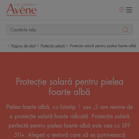
Retailerii
Noștri
Pagina de start
Protecție solară
Protecție solară pentru pielea foarte albă
Protecție solară pentru pielea
foarte albă
Pielea foarte albă, cu fototip 1 sau ,2 are nevoie de
o protecție solară foarte ridicată. Protecția solară
perfectă pentru pielea foarte albă este cea cu SPF
50+. Alegeți o textură care să se potrivească