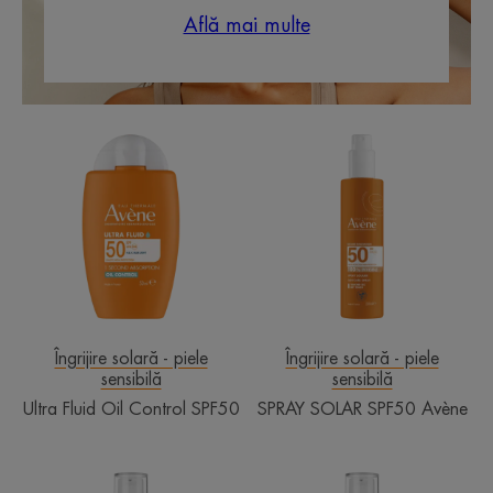
Află mai multe
Ultra
SPRAY
Fluid
SOLAR
Oil
SPF50
Control
Avène
SPF50
Îngrijire solară - piele
Îngrijire solară - piele
sensibilă
sensibilă
Ultra Fluid Oil Control SPF50
SPRAY SOLAR SPF50 Avène
FLUID
FLUID