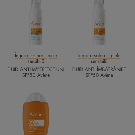
ANTI-
ANTI-
IMPERFECȚIUNI
ÎMBĂTRÂNIRE
SPF50
SPF50
Avène
Avène
Îngrijire solară - piele
Îngrijire solară - piele
sensibilă
sensibilă
FLUID ANTI-IMPERFECȚIUNI
FLUID ANTI-ÎMBĂTRÂNIRE
SPF50 Avène
SPF50 Avène
Ultra
Fluid
Invizibil