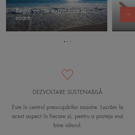
Reguli
Beneficiil
pentru
soarelui
Reguli pentru expunerea la
expunerea
soare
Benef
la
soare
Mergi
Mergi
Mergi
la
la
la
elementul
elementul
elementul
1
2
3
DEZVOLTARE SUSTENABILĂ
Este în centrul preocupărilor noastre. Lucrăm la
acest aspect în fiecare zi, pentru a proteja mai
bine viitorul.