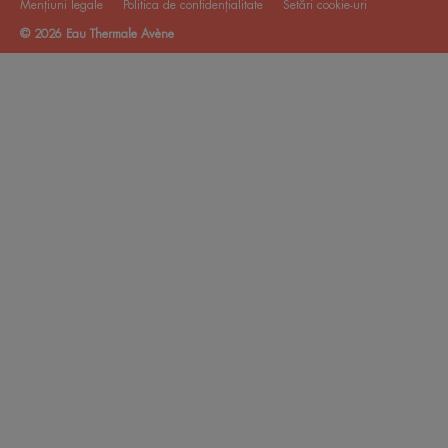
Mențiuni legale
Politica de confidențialitate
Setări cookie-uri
© 2026 Eau Thermale Avène