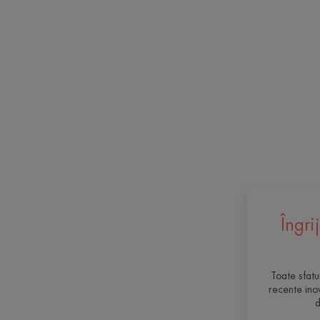
Îngri
Toate sfatu
recente ino
d