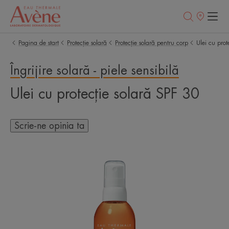
Retailerii
Noștri
Pagina de start
Protecție solară
Protecție solară pentru corp
Ulei cu prot
Îngrijire solară - piele sensibilă
Ulei cu protecție solară SPF 30
Scrie-ne opinia ta