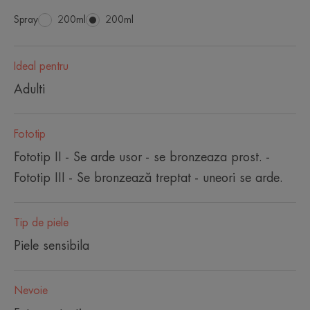
Spray
Spray
200ml
Spray
200ml
Ideal pentru
Adulti
Fototip
Fototip II - Se arde usor - se bronzeaza prost. -
Fototip III - Se bronzează treptat - uneori se arde.
Tip de piele
Piele sensibila
Nevoie