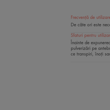
Frecvență de utilizar
De câte ori este nec
Sfaturi pentru utiliza
Înainte de expunerea
pulverizări pe antebr
ce transpiri, înoți s