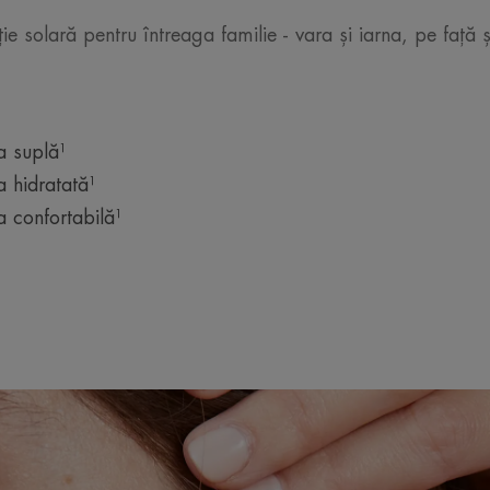
ție solară pentru întreaga familie - vara și iarna, pe față ș
a suplă¹
 hidratată¹
 confortabilă¹