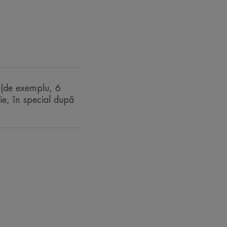
bilă.
 (de exemplu, 6
ție, în special după