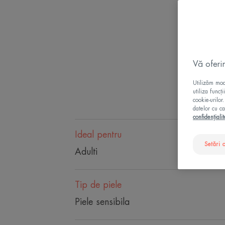
Vă oferi
Utilizăm modu
utiliza funcț
cookie-urilor
datelor cu ca
confidențialit
Ideal pentru
Setări 
Adulti
Tip de piele
Piele sensibila