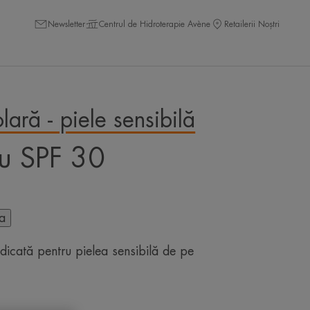
Newsletter
Centrul de Hidroterapie Avène
Retailerii Noștri
olară - piele sensibilă
u SPF 30
ta
idicată pentru pielea sensibilă de pe