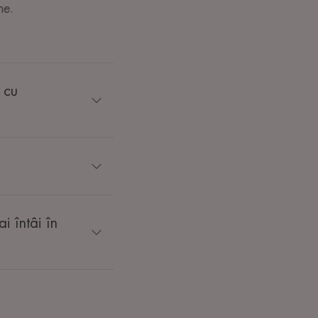
ne.
 cu
i întâi în