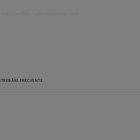
roprietățile sale calmante, anti-
mai ușor, mai practic de utilizat și
u ca pulverizatorul să apară. ÎNCHIS:
pară.
NTREBĂRI FRECVENTE
LA EXPERTUL NOSTRU
dicată pentru pielea