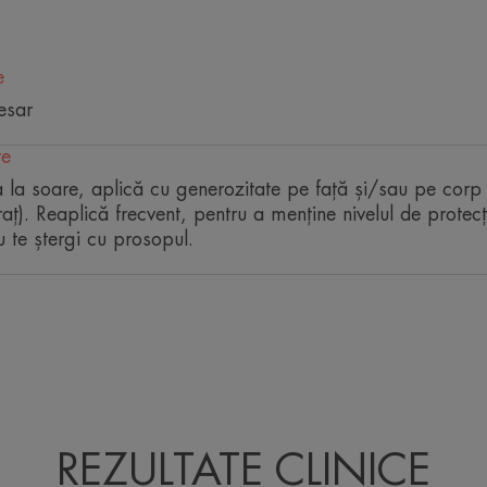
sensi
e
esar
re
 la soare, aplică cu generozitate pe față și/sau pe corp
aț). Reaplică frecvent, pentru a menține nivelul de protec
au te ștergi cu prosopul.
REZULTATE CLINICE