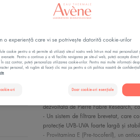
CUMPĂRĂ ONL
m o experiență care vi se potrivește datorită cookie-urilor
le cookie pentru a vă permite să utilizați site-ul nostru web într-un mod mai personalizat 
ii avansate. Pentru a continua și a vă facilita navigarea pe site-ul web, puteți accepta direct 
. În caz contrar, puteți personaliza utilizarea cookie-urilor. Pentru mai multe informații des
racter personal, vă rugăm să faceți clic mai jos pentru a citi politica noastră de confidențial
ate
Spray-ul cu SPF 30 oferă protecție solar
pe față și corp, adesea predispusă la ar
cookie-uri
Doar cookie-uri esențiale
La baza spray-ului cu SPF 30+ se află p
dezvoltată de Pierre Fabre Research, c
- Un sistem de filtrare brevetat, care co
protecție UVB-UVA foarte largă și stabilă
- Provitamina E (Pre-tocoferil), un antio