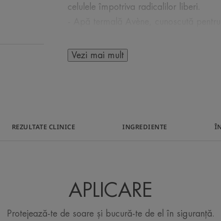
celulele împotriva radicalilor liberi.
- Apă termală Avène, cunoscută pentru p
iritante și emoliente.
Sistemul său DESCHIDE/ÎNCHIDE îl face 
Vezi mai mult
mai ecologic: DESCHIS: rotește-l pentr
rotește-l pentru ca pulverizatorul să dis
REZULTATE CLINICE
INGREDIENTE
Î
CÂTEVA CUVINTE DE 
APLICARE
Protecție solară ri
Protejează-te de soare și bucură-te de el în siguranță.