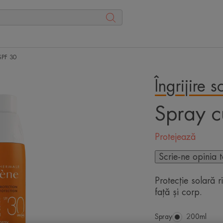
SPF 30
Îngrijire s
Spray c
Protejează
Scrie-ne opinia 
Protecție solară r
față și corp.
Spray
Spray
200ml