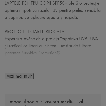
LAPTELE PENTRU COPII SPF50+ oferă o protecție
optimă împotriva razelor UV pentru pielea sensibilă
a copiilor, cu aplicare ușoară și rapidă.
PROTECȚIE FOARTE RIDICATĂ:
Expertiza Avène de a proteja împotriva UVB, UVA
și radicalilor liberi cu sistemul nostru de filtrare
patentat Sunsitive Protection®.
REZISTENȚĂ TRIPLĂ:
Foarte rezistent la apă și rezistent la nisip și
Vezi mai mult
transpirație.
TOLERANȚĂ PEDIATRICĂ RIDICATĂ:
Impactul social si asupra mediului al
Testat sub control dermatologic și pediatric pentru