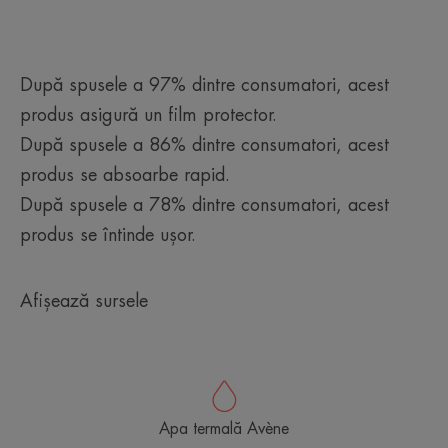
FOTOPROTECTOR: filtre UVB-UVA fotostabile care
luptă împotriva efectelor nocive ale radiațiilor
solare.
După spusele a 97% dintre consumatori, acest
TRIPLĂ REZISTENȚĂ: foarte rezistent la apă și
produs asigură un film protector.
rezistent la nisip și transpirație, protejează pielea
După spusele a 86% dintre consumatori, acest
de efectele nocive ale soarelui, chiar și în timpul
înotului.
produs se absoarbe rapid.
TOLERANȚĂ PEDIATRICĂ RIDICATĂ: Testat sub
După spusele a 78% dintre consumatori, acest
control dermatologic și pediatric.
produs se întinde ușor.
TEXTURĂ UȘOARĂ: permite o aplicare ușoară.
HIDRATARE: hidratează straturile superioare ale
pielii.
Afișează sursele
RECICLARE
Ambalajul conține cel puțin 36% materiale reciclate
Apa termală Avène
Ambalaj reciclabil aproape în întregime