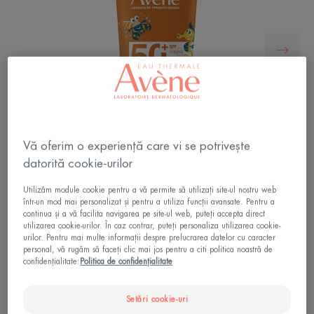
Vă oferim o experiență care vi se potrivește
datorită cookie-urilor
Utilizăm module cookie pentru a vă permite să utilizați site-ul nostru web
într-un mod mai personalizat și pentru a utiliza funcții avansate. Pentru a
continua și a vă facilita navigarea pe site-ul web, puteți accepta direct
LAPTELE PENTRU COPII REZISTENT SPF50+
utilizarea cookie-urilor. În caz contrar, puteți personaliza utilizarea cookie-
oferă o protecție foarte ridicată pentru întreaga
urilor. Pentru mai multe informații despre prelucrarea datelor cu caracter
familie, într-o formulă cu rezistență triplă.
personal, vă rugăm să faceți clic mai jos pentru a citi politica noastră de
confidențialitate:
Politica de confidențialitate
Rezistență triplă: apă, nisip și transpirație.
Setări cookie-uri