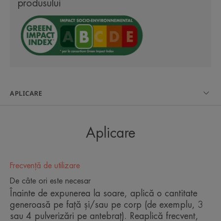
produsului
a asigura o toleranță ridicată, fără parfum.
Angajamentele noastre de a limita impactul asupra
mediului marin:
Filtre non-ecotoxice testate pe 3 specii-cheie de
APLICARE
biodiversitate marină*.
Produse concepute cu formule optimizate care
favorizează biodegradabilitatea** și cu un număr
Aplicare
limitat de filtre UV. Ambalaje realizate din materiale
reciclate sau reciclabile, din surse biologice sau
Frecvență de utilizare
compostabile, sau cu conținut redus de plastic.
De câte ori este necesar
Pentru acest produs: 36% materiale reciclate și în
Înainte de expunerea la soare, aplică o cantitate
mare parte reciclabile.
generoasă pe față și/sau pe corp (de exemplu, 3
Acțiuni de comunicare menite să
sau 4 pulverizări pe antebraț). Reaplică frecvent,