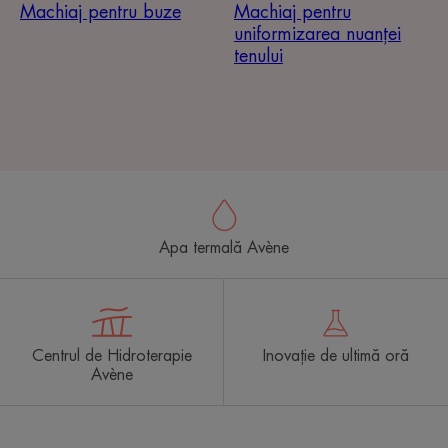
Machiaj pentru buze
Machiaj pentru
uniformizarea nuanței
tenului
Apa termală Avène
Centrul de Hidroterapie
Inovație de ultimă oră
Avène