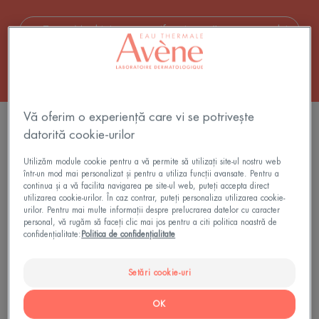
Toate Machiaj pentru uniformizează nuanța tenului
Vă oferim o experiență care vi se potrivește
2 rezultate "Batoane corectoare"
datorită cookie-urilor
Baton
Utilizăm module cookie pentru a vă permite să utilizați site-ul nostru web
corector
într-un mod mai personalizat și pentru a utiliza funcții avansate. Pentru a
verde
continua și a vă facilita navigarea pe site-ul web, puteți accepta direct
utilizarea cookie-urilor. În caz contrar, puteți personaliza utilizarea cookie-
urilor. Pentru mai multe informații despre prelucrarea datelor cu caracter
personal, vă rugăm să faceți clic mai jos pentru a citi politica noastră de
confidențialitate:
Politica de confidențialitate
Setări cookie-uri
Couvrance
OK