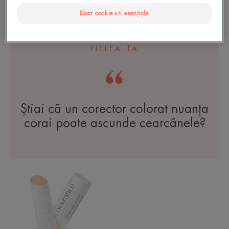
Baton corector verde
Doar cookie-uri esențiale
PIELEA TA
Știai că un corector colorat nuanța
corai poate ascunde cearcănele?
Baton
corector
galben