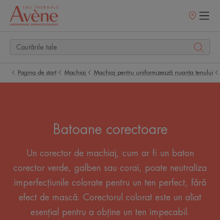
Retailerii
Noștri
Pagina de start
Machiaj
Machiaj pentru uniformizează nuanța tenului
Batoane corectoare
Un corector de machiaj, cum ar fi un baton
corector verde, galben sau corai, poate neutraliza
imperfecțiunile colorate pentru un ten perfect, fără
efect de mască. Corectorul colorat este un aliat
esențial pentru a obține un ten impecabil.