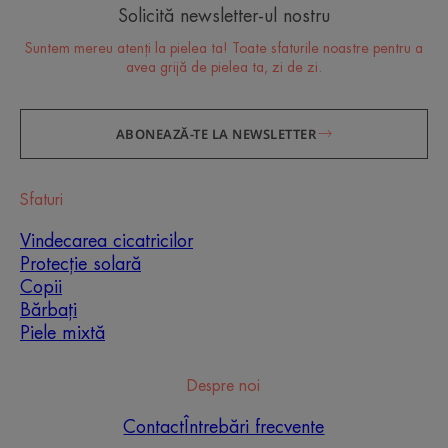
Solicită newsletter-ul nostru
Suntem mereu atenți la pielea ta! Toate sfaturile noastre pentru a
avea grijă de pielea ta, zi de zi.
ABONEAZĂ-TE LA NEWSLETTER
Sfaturi
Vindecarea cicatricilor
Îngrijirea esențială pentru
Protecție solară
pielea ta
Copii
Bărbați
Toate sfaturile noastre de specialitate (și cele mai
Piele mixtă
recente inovații dermatologice) pentru a avea grijă
de pielea ta sensibilă zi de zi
Despre noi
ÎNSCRIE-TE
Contact
Întrebări frecvente