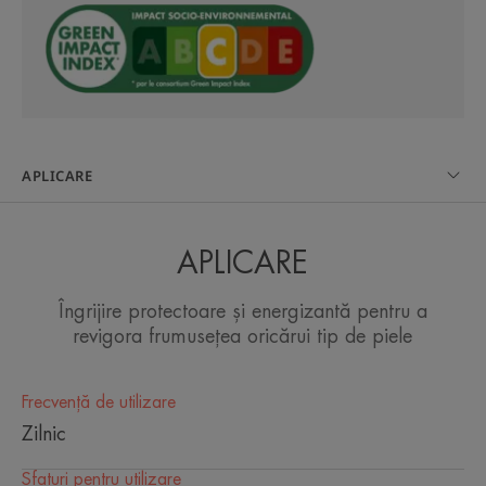
CÂTEVA CUVINTE DE LA EXPERTUL
NOSTRU
APLICARE
Textură cremoasă pentru pielea
APLICARE
uscată, cu uleiuri emoliente,
calmante.
Îngrijire protectoare și energizantă pentru a
revigora frumusețea oricărui tip de piele
Frecvență de utilizare
Zilnic
Avantaj
Pentru un ten radiant.
Sfaturi pentru utilizare