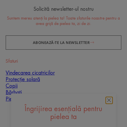
Solicită newsletter-ul nostru
Suntem mereu atenți la pielea ta! Toate sfaturile noastre pentru a
avea grijă de pielea ta, zi de zi.
ABONEAZĂ-TE LA NEWSLETTER
Sfaturi
Vindecarea cicatricilor
Protecție solară
Copii
Bărbați
Piele mixtă
Îngrijirea esențială pentru
Despre noi
pielea ta
Contact
Întrebări frecvente