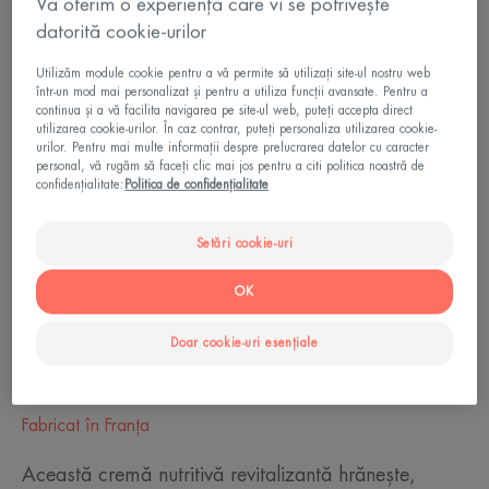
Vă oferim o experiență care vi se potrivește
Oală
Oală
50ml
datorită cookie-urilor
Utilizăm module cookie pentru a vă permite să utilizați site-ul nostru web
într-un mod mai personalizat și pentru a utiliza funcții avansate. Pentru a
Ideal pentru
continua și a vă facilita navigarea pe site-ul web, puteți accepta direct
utilizarea cookie-urilor. În caz contrar, puteți personaliza utilizarea cookie-
Adulti
urilor. Pentru mai multe informații despre prelucrarea datelor cu caracter
personal, vă rugăm să faceți clic mai jos pentru a citi politica noastră de
confidențialitate:
Politica de confidențialitate
Tip de piele
Piele uscata - Piele sensibila
Setări cookie-uri
OK
Nevoie
Doar cookie-uri esențiale
Confort
Fabricat în Franţa
Această cremă nutritivă revitalizantă hrănește,