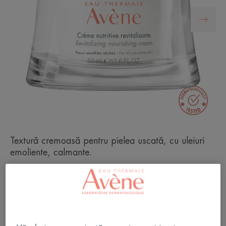
Textură cremoasă pentru pielea uscată, cu uleiuri
emoliente, calmante.
Pielea uscată este suplă și confortabilă.
Protectoare, hrănitoare, calmantă