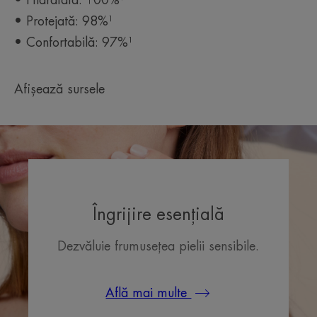
• Protejată: 98%¹
• Confortabilă: 97%¹
Afișează sursele
Îngrijire esențială
Dezvăluie frumusețea pielii sensibile.
Află mai multe