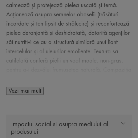
calmează și protejează pielea uscată și ternă.
Acționează asupra semnelor oboselii (trăsături
încordate și ten lipsit de strălucire) și reconfortează
pielea deranjantă și deshidratată, datorită agenților
săi nutritivi ce au o structură similară unui liant
intercelular și al uleiurilor emoliente. Textura sa
catifelată conferă pielii un voal moale, non-gras,
pentru a-i dezvălui frumusețea naturală. Compoziția
acestei creme nutritive include un extract natural de
fructe roșii, un „revitalizant” pentru celulele pielii și
Vezi mai mult
o formă stabilă de vitamina E antioxidantă, pentru
a combate eficace semnele oboselii, precum și
apă termală Avène, calmantă și emolientă. Pielea
Impactul social si asupra mediului al
uscată își recapătă suplețea și confortul, iar tenul
produsului
este luminos.