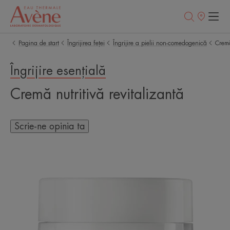
Retailerii
Noștri
Pagina de start
Îngrijirea feței
Îngrijire a pielii non-comedogenică
Cremă
Îngrijire esențială
Cremă nutritivă revitalizantă
Scrie-ne opinia ta