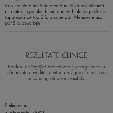
Ia o cantitate mică de cremă nutritivă revitalizantă
cu ajutorul spatulei. Întinde pe vârfurile degetelor și
Beneficii
tapotează pe toată fața și pe gât. Netezește ușor,
• HRĂNEȘTE pielea sensibilă uscată și ternă.
până la absorbție.
• PROTEJEAZĂ și lasă un strat fin pe piele.
• DEZVĂLUIE un ten radiant, cu un efect de
frumusețe naturală.
REZULTATE CLINICE
Produse de îngrijire protectoare și energizante cu
eficacitate dovedită, pentru a revigora frumusețea
oricărui tip de piele sensibilă.
Pielea este:
• Hidratată: 100%¹