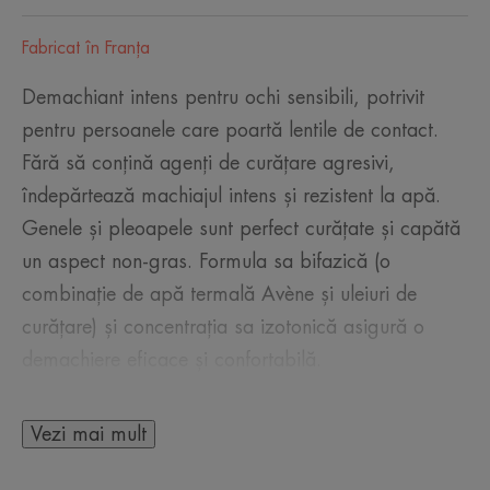
Fabricat în Franţa
Demachiant intens pentru ochi sensibili, potrivit
pentru persoanele care poartă lentile de contact.
Fără să conțină agenți de curățare agresivi,
îndepărtează machiajul intens și rezistent la apă.
Genele și pleoapele sunt perfect curățate și capătă
un aspect non-gras. Formula sa bifazică (o
combinație de apă termală Avène și uleiuri de
curățare) și concentrația sa izotonică asigură o
demachiere eficace și confortabilă.
Vezi mai mult
CÂTEVA CUVINTE DE LA EXPERTUL
NOSTRU