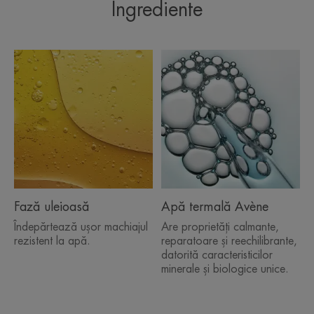
• DEMACHIANT: îndepărtează machiajul intens și
Ingrediente
rezistent la apă.
• CALMEAZĂ: datorită proprietăților apei termale
Avène.
• NU NECESITĂ CLĂTIRE: oferă un aspect non-
gras.
Fază uleioasă
Apă termală Avène
Îndepărtează ușor machiajul
Are proprietăți calmante,
rezistent la apă.
reparatoare și reechilibrante,
datorită caracteristicilor
minerale și biologice unice.