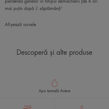
pierderea genelor în timpul demachierii (de 4 ori
mai puțin după 2 săptămâni)²
Afișează sursele
Descoperă și alte produse
Apa termală Avène