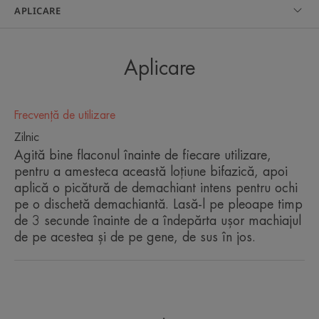
APLICARE
Aplicare
Soluție bifazică pentru
îndepărtarea delicată a întregului
Frecvență de utilizare
machiaj, chiar și a celui rezistent
Zilnic
la apă.
Agită bine flaconul înainte de fiecare utilizare,
pentru a amesteca această loțiune bifazică, apoi
aplică o picătură de demachiant intens pentru ochi
pe o dischetă demachiantă. Lasă-l pe pleoape timp
de 3 secunde înainte de a îndepărta ușor machiajul
Avantaj
de pe acestea și de pe gene, de sus în jos.
O formulă delicată, ce protejează genele.
Beneficii