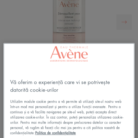
Vă oferim o experiență care vi se potrivește
datorită cookie-urilor
Formulă bifazică specifică (o combinație de apă
Utilizăm module cookie pentru a vă permite să utilizați site-ul nostru web
termală calmantă Avène și uleiuri de curățare)
într-un mod mai personalizat și pentru a utiliza funcții avansate. Pentru a
pentru a îndepărta machiajul intens, rezistent la
continua și a vă facilita navigarea pe site-ul web, puteți accepta direct
apă. Pentru persoane cu ochi sensibili și cele care
utilizarea cookie-urilor. În caz contrar, puteți personaliza utilizarea cookie-
urilor. Pentru mai multe informații despre prelucrarea datelor cu caracter
poartă lentile de contact.
personal, vă rugăm să faceți clic mai jos pentru a citi politica noastră de
confidențialitate:
Politica de confidențialitate