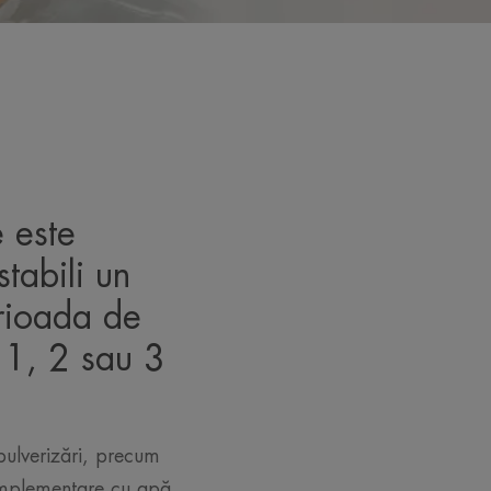
e este
tabili un
rioada de
 1, 2 sau 3
pulverizări, precum
 complementare cu apă