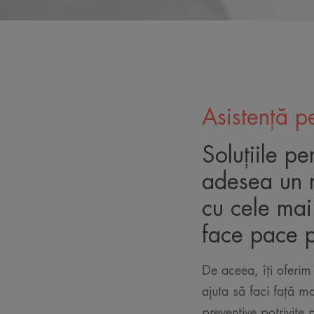
Asistență p
Soluțiile pe
adesea un m
cu cele mai
face pace pr
De aceea, îți oferim 
ajuta să faci față ma
preventive potrivite