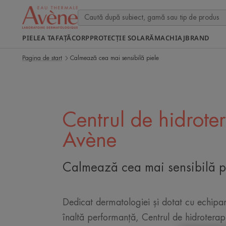
PIELEA TA
FAȚĂ
CORP
PROTECȚIE SOLARĂ
MACHIAJ
BRAND
Pagina de start
Calmează cea mai sensibilă piele
Centrul de hidrote
Avène
Calmează cea mai sensibilă p
Dedicat dermatologiei și dotat cu echip
înaltă performanță, Centrul de hidrotera