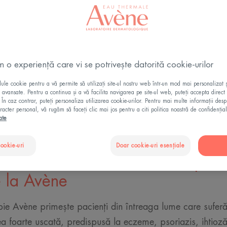
u tratarea
tejat, Centrul de
m o experiență care vi se potrivește datorită cookie-urilor
iezi de o apă
iințific.
le cookie pentru a vă permite să utilizați site-ul nostru web într-un mod mai personalizat 
ii avansate. Pentru a continua și a vă facilita navigarea pe site-ul web, puteți accepta direct 
. În caz contrar, puteți personaliza utilizarea cookie-urilor. Pentru mai multe informații des
racter personal, vă rugăm să faceți clic mai jos pentru a citi politica noastră de confidențial
ate
cookie-uri
Doar cookie-uri esențiale
ru a urma un tratament cu apă t
e la Avène
pie Avène primește pacienți din întreaga lume care suferă
lea foarte uscată, predispusă la eczeme, psoriazis, ihtioză,