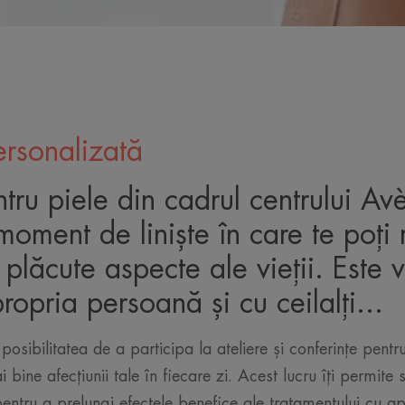
ersonalizată
ntru piele din cadrul centrului Av
oment de liniște în care te poți
 plăcute aspecte ale vieții. Este
opria persoană și cu ceilalți...
posibilitatea de a participa la ateliere și conferințe pentr
i bine afecțiunii tale în fiecare zi. Acest lucru îți permite
 pentru a prelungi efectele benefice ale tratamentului cu a