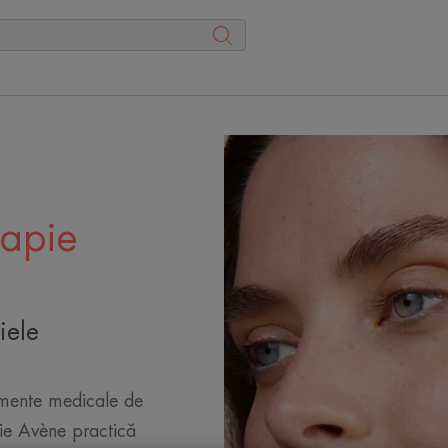
rapie
iele
amente medicale de
pie Avène practică