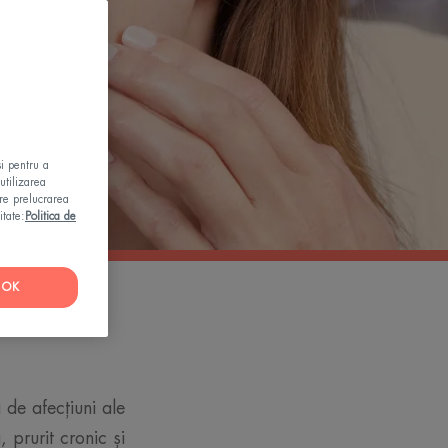
și pentru a
utilizarea
pre prelucrarea
itate:
Politica de
OK
ermală
 de afecțiuni ale
 prurit cronic și