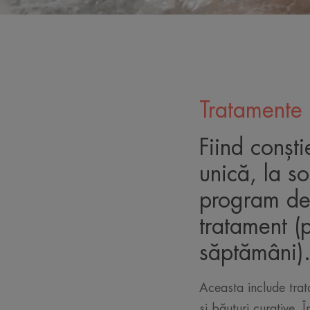
Tratamente 
Fiind conști
unică, la s
program de 
tratament (
săptămâni)
Aceasta include trat
și băuturi curative. 