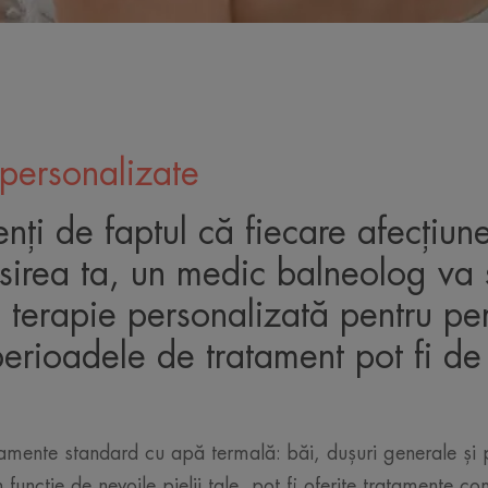
personalizate
enți de faptul că fiecare afecțiun
osirea ta, un medic balneolog va s
terapie personalizată pentru pe
perioadele de tratament pot fi de
.
amente standard cu apă termală: băi, dușuri generale și 
În funcție de nevoile pielii tale, pot fi oferite tratamente