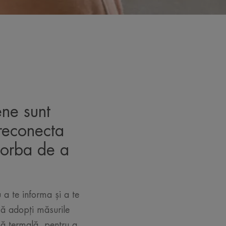
ène sunt
 reconecta
 vorba de a
u a te informa și a te
 să adopți măsurile
pă termală, pentru a