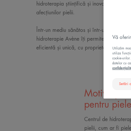
hidroterapia științifică și inovatoare pentr
afecțiunilor pielii.
Într-un mediu sănătos și într-un spațiu pro
Vă oferi
hidroterapie Avène îți permite să benefic
eficientă și unică, cu proprietăți dovedite șt
Utilizăm modu
utiliza funcț
cookie-urilor
datelor cu ca
confidențialit
Setări 
Motive pent
pentru piel
Centrul de hidrotera
pielii, cum ar fi pie