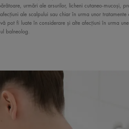
upărătoare, urmări ale arsurilor, licheni cutaneo-mucoși, p
fecțiuni ale scalpului sau chiar în urma unor tratamente
ivă pot fi luate în considerare și alte afecțiuni în urma unei
cul balneolog.