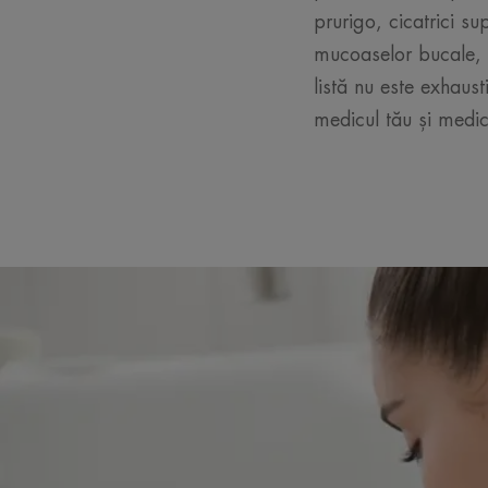
prurigo, cicatrici s
mucoaselor bucale, a
listă nu este exhaust
medicul tău și medi