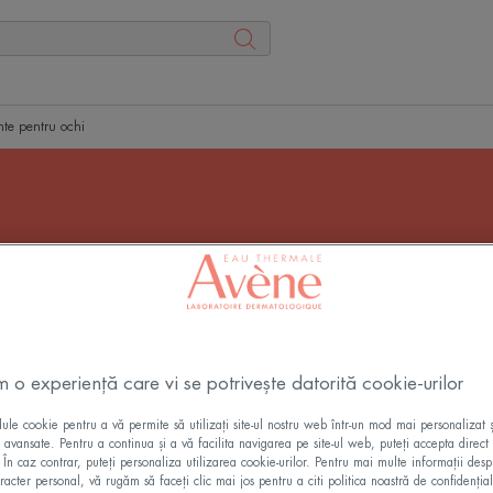
te pentru ochi
duse demachiante pentru 
Produse demachiante pentru ochi
m o experiență care vi se potrivește datorită cookie-urilor
Toate Produse de curățare
le cookie pentru a vă permite să utilizați site-ul nostru web într-un mod mai personalizat 
ii avansate. Pentru a continua și a vă facilita navigarea pe site-ul web, puteți accepta direct 
. În caz contrar, puteți personaliza utilizarea cookie-urilor. Pentru mai multe informații des
racter personal, vă rugăm să faceți clic mai jos pentru a citi politica noastră de confidențial