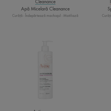
Cleanance
Apă Micelară Cleanance
S
Curăță - Îndepărtează machiajul - Matifiază
Curăț
CLEAN
Lapte
demachiant
calmant