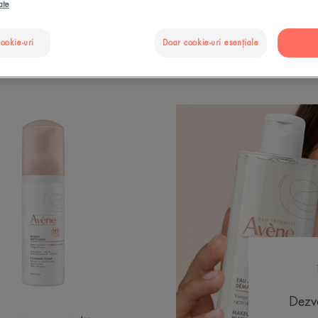
ate
cookie-uri
Doar cookie-uri esențiale
tru ochi"
Spumă
de
curățare
Dezvă