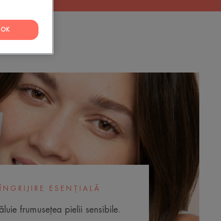
OK
ÎNGRIJIRE ESENȚIALĂ
luie frumusețea pielii sensibile.