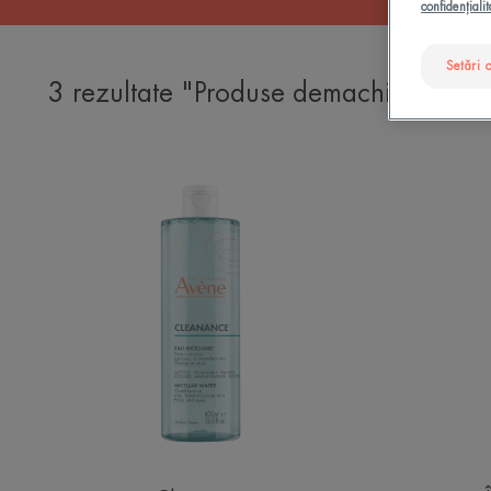
confidențialit
Setări 
3 rezultate "Produse demachiante pen
Apă
Micelară
Cleanance