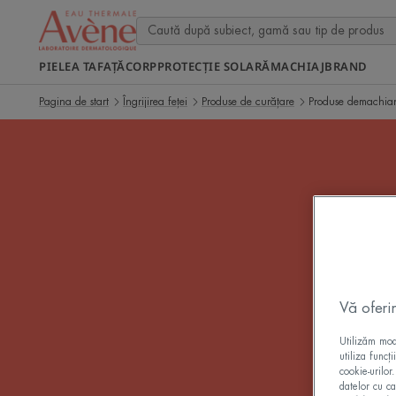
PIELEA TA
FAȚĂ
CORP
PROTECȚIE SOLARĂ
MACHIAJ
BRAND
Pagina de start
Îngrijirea feței
Produse de curățare
Produse demachian
Pro
Vă oferi
Utilizăm modu
utiliza funcț
cookie-urilor
datelor cu ca