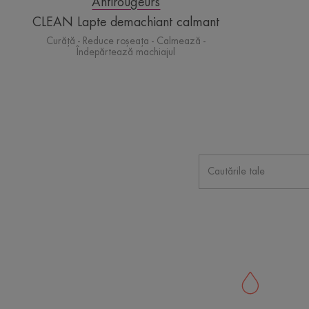
Antirougeurs
CLEAN Lapte demachiant calmant
Curăță - Reduce roșeața - Calmează -
Îndepărtează machiajul