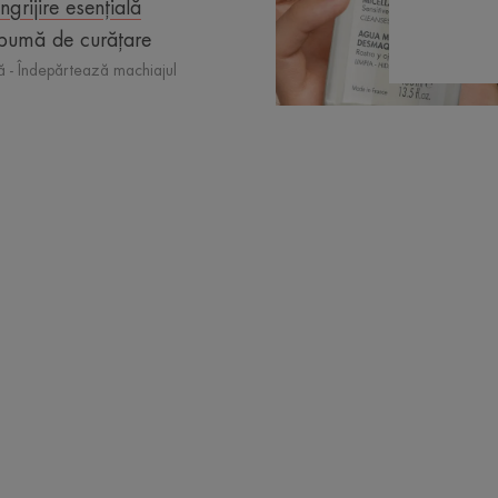
Îngrijire esențială
pumă de curățare
ă - Îndepărtează machiajul