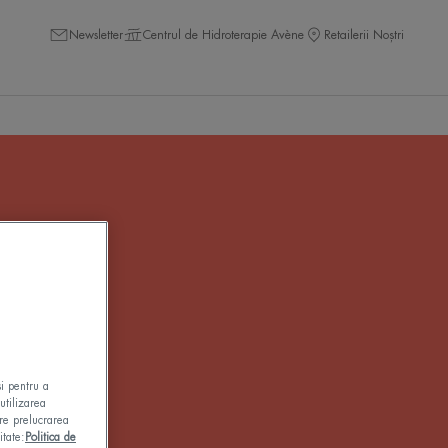
Newsletter
Centrul de Hidroterapie Avène
Retailerii Noștri
ochi
și pentru a
utilizarea
pre prelucrarea
itate:
Politica de