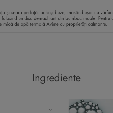
Recomandat după o procedură dermatol
ața și seara pe față, ochi și buze, masând ușor cu vârfuri
u folosind un disc demachiant din bumbac moale. Pentru a
Beneficii
ate mică de apă termală Avène cu proprietăți calmante.
• DEMACHIAJ, DEMACHIAJ: fără clăti
TRP-Regulin™ reduce reactivitatea pieli
catifelare și confort.
TEXTURĂ
Ingrediente
Beneficiile texturii
Lapte ultra-fresh, pentru confort imediat.
Aroma conținutului
Proaspăt și subtil fructat