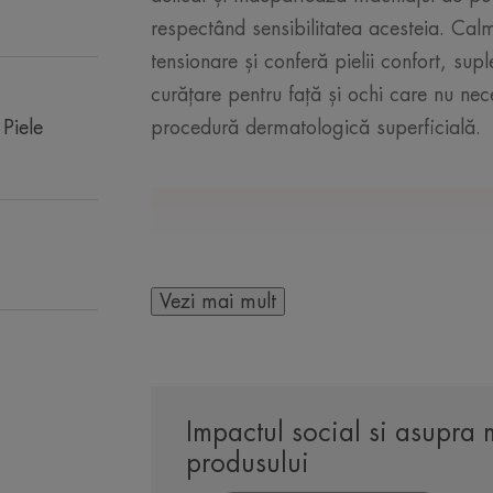
respectând sensibilitatea acesteia. Calme
tensionare și conferă pielii confort, sup
curățare pentru față și ochi care nu nec
 Piele
procedură dermatologică superficială.
CÂTEVA CUVINTE DE 
Vezi mai mult
Un lapte demachian
Impactul social si asupra 
adaptat pentru p
produsului