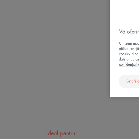
Vă oferi
Utilizăm modu
utiliza funcț
cookie-urilor
datelor cu ca
confidențialit
Setări 
Ideal pentru