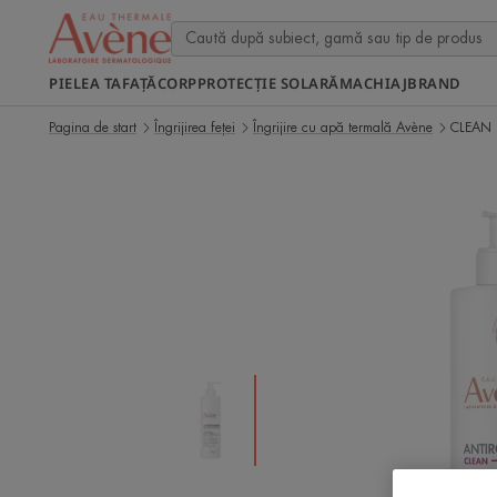
PIELEA TA
FAȚĂ
CORP
PROTECȚIE SOLARĂ
MACHIAJ
BRAND
Pagina de start
Îngrijirea feței
Îngrijire cu apă termală Avène
CLEAN 