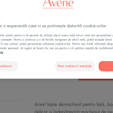
procedură dermato
zilnică. Fără par
m o experiență care vi se potrivește datorită cookie-urilor
oferă alinare zilni
le cookie pentru a vă permite să utilizați site-ul nostru web într-un mod mai personalizat 
Demachiant, dema
ii avansate. Pentru a continua și a vă facilita navigarea pe site-ul web, puteți accepta direct 
. În caz contrar, puteți personaliza utilizarea cookie-urilor. Pentru mai multe informații des
racter personal, vă rugăm să faceți clic mai jos pentru a citi politica noastră de confidențial
ate
Sticla cu pompa
St
2
c
p
cookie-uri
Doar cookie-uri esențiale
CUMPĂRĂ ONL
Acest lapte demachiant pentru față, bo
delicat și îndepărtează machiajul de pe