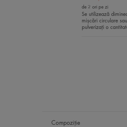
de 2 ori pe zi
Se utilizează dimine
mișcări circulare sa
pulverizați o cantit
Compoziție