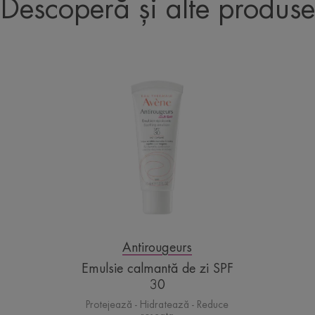
Descoperă și alte produse
Emulsie
calmantă
de
zi
SPF
30
Antirougeurs
Emulsie calmantă de zi SPF
30
Protejează - Hidratează - Reduce