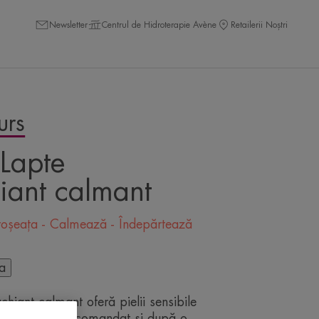
Newsletter
Centrul de Hidroterapie Avène
Retailerii Noștri
urs
Lapte
ant calmant
roșeața - Calmează - Îndepărtează
ta
hiant calmant oferă pielii sensibile
fort zi de zi. Recomandat și după o