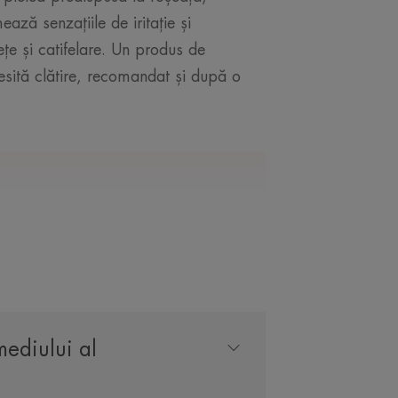
ază senzațiile de iritație și
lețe și catifelare. Un produs de
esită clătire, recomandat și după o
LA EXPERTUL NOSTRU
t calmant, special
mediului al
ielea sensibilă,