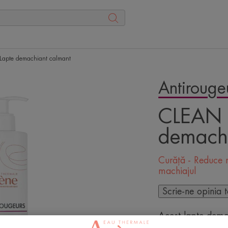
Lapte demachiant calmant
Antirouge
CLEAN 
demachi
Curăță - Reduce 
machiajul
Scrie-ne opinia 
Acest lapte demac
catifelare și con