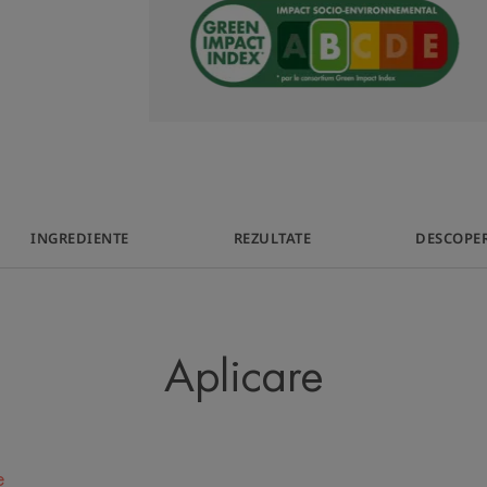
predispusă la roșe
și îndepărtează mac
excesiv pielea. 
simplu pas în rut
tenului, acesta c
fiecare zi. Re
INGREDIENTE
REZULTATE
DESCOPER
procedură d
superficială.
Aplicare
e
Avantaj