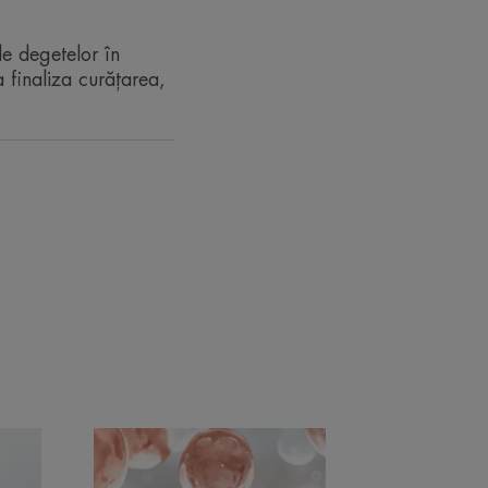
ogică superficială.
le degetelor în
 finaliza curățarea,
re, fără parfum.• ANTI-ROȘEAȚĂ :
i.• CALMANT: oferă pielii sensibile
RECICLARE