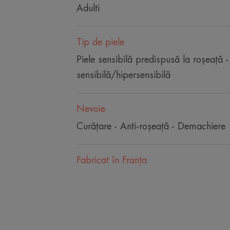
Adulti
Tip de piele
Piele sensibilă predispusă la roșeață -
sensibilă/hipersensibilă
Nevoie
Curăţare - Anti-roșeață - Demachiere
Fabricat în Franţa