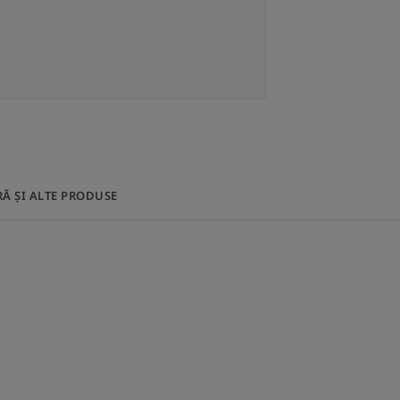
ață. Curăță delicat
hiajul fără a irita
Mai mult decât un
ina de îngrijire a
almează pielea în
comandat după o
Ă ȘI ALTE PRODUSE
ermatologică
 Fără parfum.