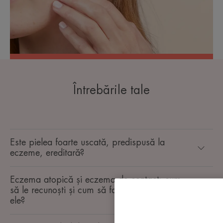
Întrebările tale
Este pielea foarte uscată, predispusă la
eczeme, ereditară?
Eczema atopică și eczema de contact: cum
să le recunoști și cum să faci diferența între
ele?