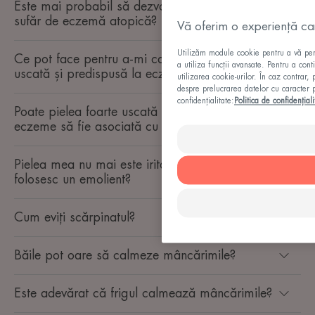
Este mai probabil să dezvolt alergii dacă
sufăr de eczemă atopică?
Vă oferim o experiență care
Utilizăm module cookie pentru a vă permi
Ce pot face pentru a-mi calma pielea foarte
a utiliza funcții avansate. Pentru a cont
uscată și predispusă la eczeme?
utilizarea cookie-urilor. În caz contrar,
despre prelucrarea datelor cu caracter p
confidențialitate:
Politica de confidențiali
Poate pielea foarte uscată și predispusă la
eczeme să fie asociată cu stresul?
Pielea mea nu mai este iritată, pot să nu mai
folosesc un emolient?
Cum eviți scărpinatul?
Băile pot oare să calmeze mâncărimile?
Este adevărat că frigul calmează mâncărimile?