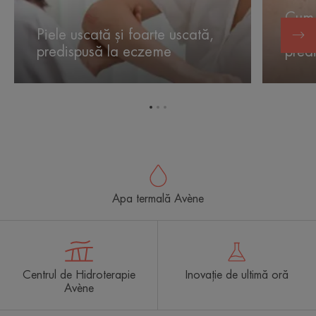
uscată
să
Cum 
și
trăiești
Piele uscată și foarte uscată,
piele
foarte
mai
predispusă la eczeme
pred
uscată,
bine
predispusă
cu
la
pielea
eczeme
foarte
Mergi
Mergi
Mergi
uscată
la
la
la
și
elementul
elementul
elementul
1
2
3
predispu
la
eczeme
Apa termală Avène
Centrul de Hidroterapie
Inovație de ultimă oră
Avène