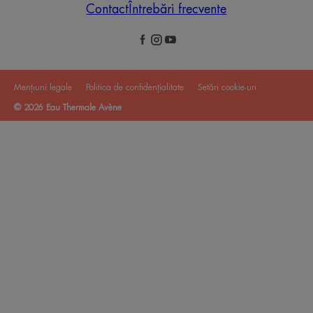
Contact
Întrebări frecvente
Mențiuni legale
Politica de confidențialitate
Setări cookie-uri
© 2026 Eau Thermale Avène