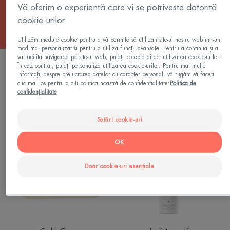
Vă oferim o experiență care vi se potrivește datorită
cookie-urilor
Utilizăm module cookie pentru a vă permite să utilizați site-ul nostru web într-un
mod mai personalizat și pentru a utiliza funcții avansate. Pentru a continua și a
vă facilita navigarea pe site-ul web, puteți accepta direct utilizarea cookie-urilor.
FILTRU PRODUSE
În caz contrar, puteți personaliza utilizarea cookie-urilor. Pentru mai multe
informații despre prelucrarea datelor cu caracter personal, vă rugăm să faceți
clic mai jos pentru a citi politica noastră de confidențialitate:
Politica de
confidențialitate
62 rezultate "Îngrijirea pielii adulților"
Setări cookie-uri
Baton
Spray
de
cu
OK
curățare
apă
ultra-
termală
Doar cookie-uri esențiale
bogat
Avène