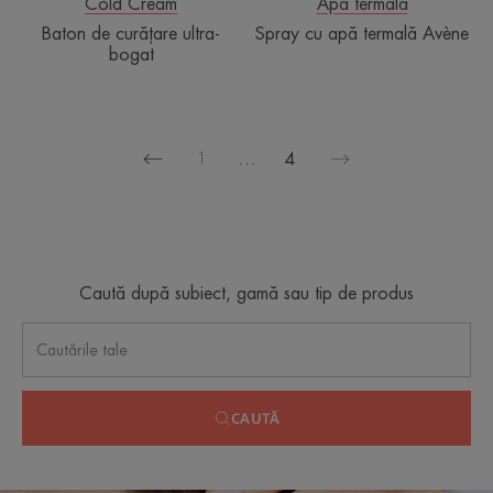
Cold Cream
Apă termală
Baton de curățare ultra-
Spray cu apă termală Avène
bogat
1
…
4
Pagina
Pagina
anterioară
următoare
Caută după subiect, gamă sau tip de produs
CAUTĂ