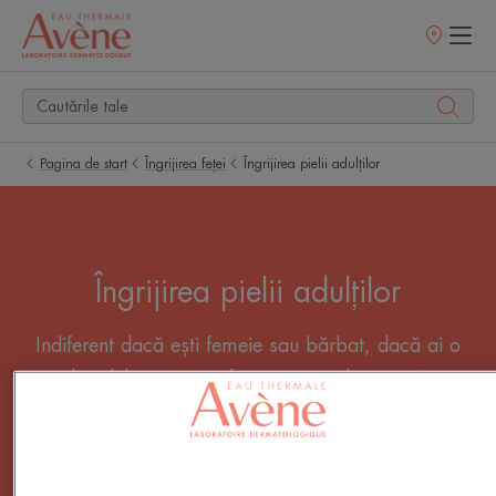
Retailerii
Noștri
Pagina de start
Îngrijirea feței
Îngrijirea pielii adulților
Îngrijirea pielii adulților
Indiferent dacă ești femeie sau bărbat, dacă ai o
piele adultă cu imperfecțiuni, o piele matură, o
piele cu riduri sau pur și simplu o piele sensibilă,
este esențial să ai grijă de pielea ta. Descoperă
ritualurile noastre pentru îngrijirea pielii adulților