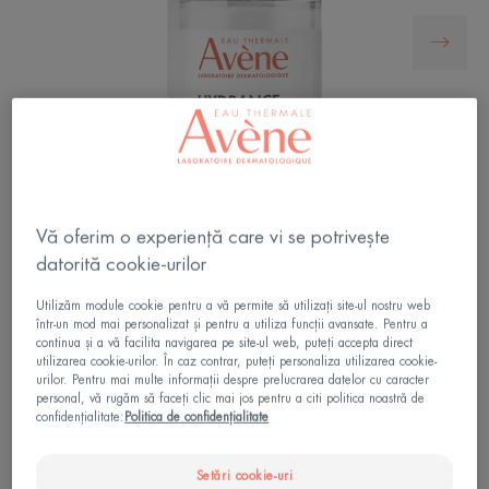
Vă oferim o experiență care vi se potrivește
datorită cookie-urilor
Ser intens hidratant, îmbogățit cu acid hialuronic și
Utilizăm module cookie pentru a vă permite să utilizați site-ul nostru web
într-un mod mai personalizat și pentru a utiliza funcții avansate. Pentru a
vitamina B3.
continua și a vă facilita navigarea pe site-ul web, puteți accepta direct
utilizarea cookie-urilor. În caz contrar, puteți personaliza utilizarea cookie-
urilor. Pentru mai multe informații despre prelucrarea datelor cu caracter
Hidratare timp de 48 de ore*.Hidratare
personal, vă rugăm să faceți clic mai jos pentru a citi politica noastră de
confidențialitate:
Politica de confidențialitate
îmbunătățită cu 132%*(1).
Hidratează, fortifică și reechilibrează.
Setări cookie-uri