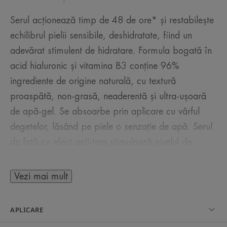
Serul acționează timp de 48 de ore* și restabilește
echilibrul pielii sensibile, deshidratate, fiind un
adevărat stimulent de hidratare. Formula bogată în
acid hialuronic și vitamina B3 conține 96%
ingrediente de origine naturală, cu textură
proaspătă, non-grasă, neaderentă și ultra-ușoară
de apă-gel. Se absoarbe prin aplicare cu vârful
degetelor, lăsând pe piele o senzație de apă. Serul
de față cu efect anti-tern stimulează nivelul de
hidratare, pentru o piele netedă și cu aspect
sănătos. Tenul își recapătă confortul, catifelarea și
Vezi mai mult
suplețea.
APLICARE