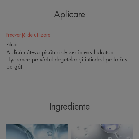
CÂTEVA CUVINTE DE LA EXPERTUL
Aplicare
NOSTRU
Frecvență de utilizare
Zilnic
Un stimulent de hidratare ultra-
Aplică câteva picături de ser intens hidratant
ușor și revigorant, pentru o piele
Hydrance pe vârful degetelor și întinde-l pe față și
hidratată intens, pe termen lung.
pe gât.
Avantaj
Ingrediente
Deoarece este îmbogățit cu apă termală Avène,
acest ser calmează nevoia de hidratare a pielii
sensibile și deshidratate.