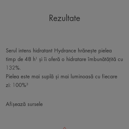
*Test de utilizare, 33 de subiecți, o singură aplicare
*Test de utilizare, 33 de subiecți, o singură aplicare. (1) rezultate imediate
*Test de utilizare, 33 de subiecți, o singură aplicare.
Rezultate
Serul intens hidratant Hydrance hrănește pielea
timp de 48 h¹ și îi oferă o hidratare îmbunătățită cu
132%.
Pielea este mai suplă și mai luminoasă cu fiecare
zi: 100%³
Afișează sursele