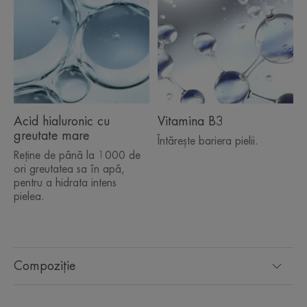
Beneficii
• HIDRATARE TIMP DE 48 DE ORE*
• ÎNTĂREȘTE bariera de hidratare a pielii
• Respectă echilibrul pielii
Acid hialuronic cu
Vitamina B3
TEXTURĂ
greutate mare
Întărește bariera pielii.
Reține de până la 1000 de
ori greutatea sa în apă,
pentru a hidrata intens
pielea.
Beneficiile texturii
Textură proaspătă și ultra-ușoară de gel-apă, care lasă
pielea intens hidratată.
Compoziție
Aroma conținutului
Delicat și ușor