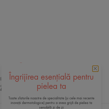
Îngrijirea esențială pentru
Inovație de ultimă oră
 dermato-cosmetică exclusivă pentru o
pielea ta
 de calitate, eficientă și sigură a pielii
Toate sfaturile noastre de specialitate (și cele mai recente
inovații dermatologice) pentru a avea grijă de pielea ta