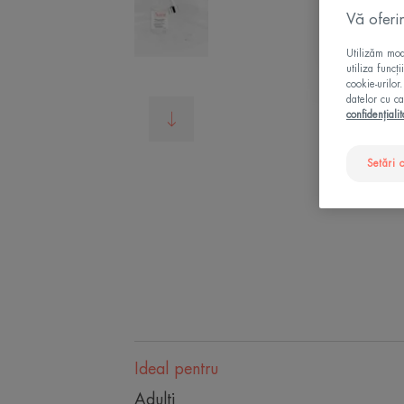
Vă oferi
Utilizăm modu
utiliza funcț
cookie-urilor
datelor cu ca
confidențialit
Setări 
Ideal pentru
Adulti