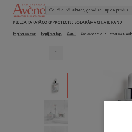
PIELEA TA
FAȚĂ
CORP
PROTECȚIE SOLARĂ
MACHIAJ
BRAND
Pagina de start
Îngrijirea feței
Seruri
Ser concentrat cu efect de umpl