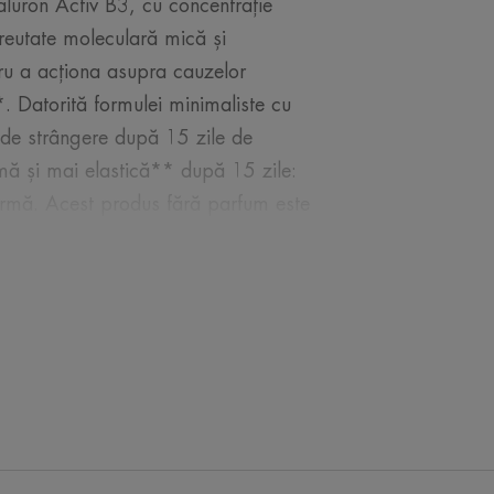
luron Activ B3, cu concentrație
greutate moleculară mică și
ru a acționa asupra cauzelor
r*. Datorită formulei minimaliste cu
t de strângere după 15 zile de
rmă și mai elastică** după 15 zile:
formă. Acest produs fără parfum este
și pentru zona ochilor și a fost testat
yaluron Activ B3 este un produs de
diente de origine naturală, fără
 design ecologic: o sticluță