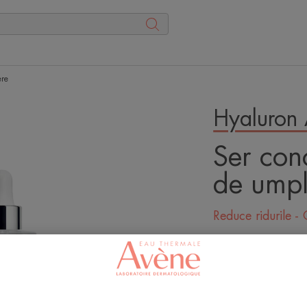
ere
Hyaluron 
Ser conc
de umpl
Reduce ridurile -
Scrie-ne opinia 
Ser cu concentrat
niacinamidă (6%)