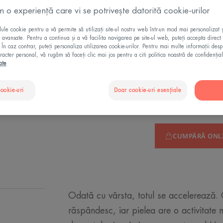
îmbătrânirii*. Pie
m o experiență care vi se potrivește datorită cookie-urilor
corectate.
le cookie pentru a vă permite să utilizați site-ul nostru web într-un mod mai personalizat 
ii avansate. Pentru a continua și a vă facilita navigarea pe site-ul web, puteți accepta direct 
Acționează asupr
. În caz contrar, puteți personaliza utilizarea cookie-urilor. Pentru mai multe informații des
racter personal, vă rugăm să faceți clic mai jos pentru a citi politica noastră de confidențial
ate
94% ingrediente d
cookie-uri
Doar cookie-uri esențiale
Sticla cu pipeta
Sti
30
cu
pi
CUMPĂRĂ ONL
Odată cu vârsta, totul se accelerează. 
răspândesc, iar pielea are o activitate 