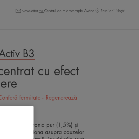
Newsletter
Centrul de Hidroterapie Avène
Retailerii Noștri
Activ B3
entrat cu efect
ere
 Conferă fermitate - Regenerează
ta
 de acid hialuronic pur (1,5%) și
, pentru a acționa asupra cauzelor