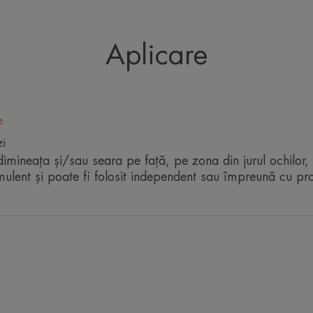
• EFECT DE FERMITATE imediat, datorită
acid hialuronic (1,5%)
• EFECT DE UMPLERE după doar 4 or
Aplicare
• CORECTEAZĂ ridurile în doar 2 să
TEXTURĂ
e
zi
dimineața și/sau seara pe față, pe zona din jurul ochilor, 
mulent și poate fi folosit independent sau împreună cu pr
*Test in-vitro, datorită niacinamidei
*Test in-vitro, datorită niacinamidei**Autoevaluare, 128 de 
*Test in vitro, datorită niacinamidei.
**Procentul de satisfacție, 128 de utilizatori