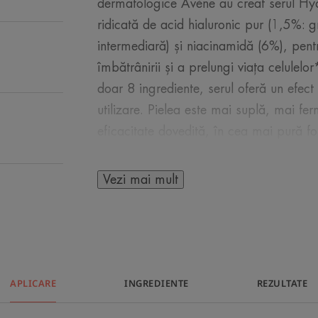
dermatologice Avène au creat serul Hya
ridicată de acid hialuronic pur (1,5%: 
intermediară) și niacinamidă (6%), pent
îmbătrânirii și a prelungi viața celulelo
doar 8 ingrediente, serul oferă un efec
utilizare. Pielea este mai suplă, mai fe
eficacitate dovedită, în cea mai pură 
potrivit pentru toate zonele feței, chiar 
pe pielea sensibilă.
Vezi mai mult
Serul concentrat cu efect de umplere H
îngrijire a pielii care conține 94% ingre
ingrediente de origine animală și are un
reciclabilă, cu pipetă.
APLICARE
INGREDIENTE
REZULTATE
Beneficii