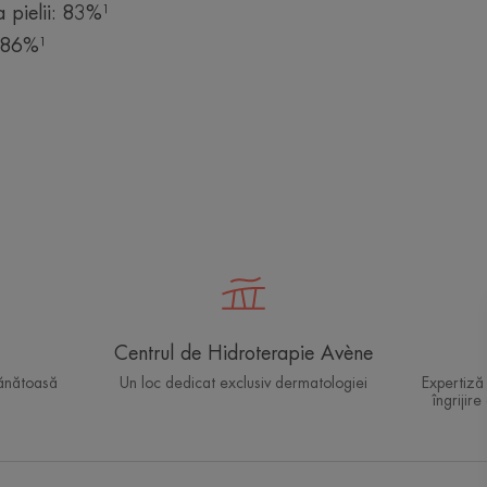
 pielii: 83%¹
 86%¹
Centrul de Hidroterapie Avène
sănătoasă
Un loc dedicat exclusiv dermatologiei
Expertiză
îngrijire