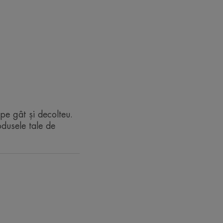
 concentrației foarte ridicate de
e**
ptămâni**
RECICLARE
pe gât și decolteu.
odusele tale de
utilizatori