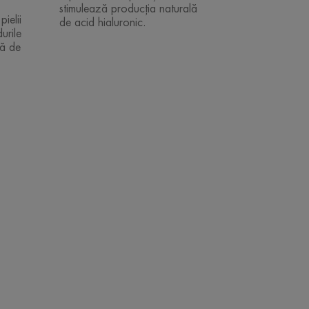
stimulează producția naturală
ielii
de acid hialuronic.
urile
să de