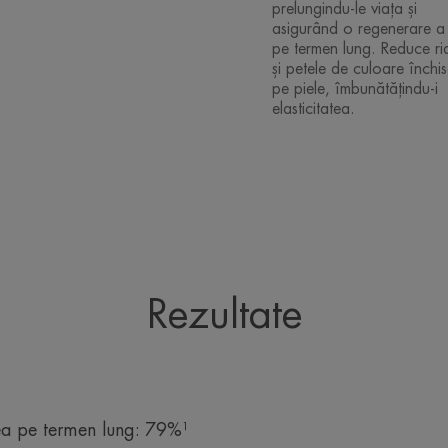
prelungindu-le viața și
asigurând o regenerare a p
pe termen lung. Reduce rid
și petele de culoare închi
pe piele, îmbunătățindu-i
elasticitatea.
Rezultate
ea pe termen lung: 79%¹