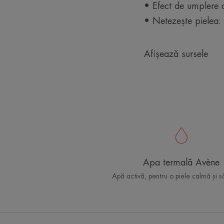
• Efect de umplere a
• Netezește pielea:
Afișează sursele
Apa termală Avène
Apă activă, pentru o piele calmă și 