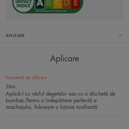
Avantaj
Reduce senzațiile de disconfort și strângere,
îndepărtează machiajul, hidratează* și protejează
APLICARE
Beneficii
Aplicare
• ÎNDEPĂRTEAZĂ MACHIAJUL și curăță delicat
• OFERĂ CONFORT și HIDRATEAZĂ*
• MENȚINE echilibrul natural al pielii
Frecvență de utilizare
Zilnic
Aplică-l cu vârful degetelor sau cu o dischetă de
TEXTURĂ
RECICLARE
bumbac.Pentru o îndepărtare perfectă a
machiajului, folosește o loțiune tonifiantă.