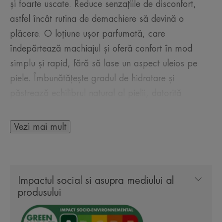
și foarte uscate. Reduce senzațiile de disconfort,
astfel încât rutina de demachiere să devină o
plăcere. O loțiune ușor parfumată, care
îndepărtează machiajul și oferă confort în mod
simplu și rapid, fără să lase un aspect uleios pe
piele. Îmbunătățește gradul de hidratare și
păstrează echilibrul natural al pielii, datorită
concentrației ridicate de apă termală Avène, care
are proprietăți calmante. Formula sa conține un
Vezi mai mult
minim de ingrediente în concentrații potrivite, pentru
a asigura eficacitate și toleranță**. Lasă pielea
curată, catifelată, calmată și confortabilă. Potrivită
Impactul social si asupra mediului al
pentru persoanele care poartă lentile de contact.
produsului
Conține 98% ingrediente de origine naturală, fără
ingrediente de origine animală.