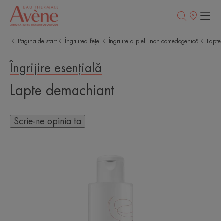
Retailerii
Noștri
Pagina de start
Îngrijirea feței
Îngrijire a pielii non-comedogenică
Lapt
Îngrijire esențială
Lapte demachiant
Scrie-ne opinia ta