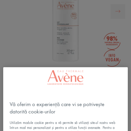
Îndepărtează machiajul de pe pielea sensibilă
uscată și foarte uscată și o curăță, hidratând-o și
oferindu-i confort
Vă oferim o experiență care vi se potrivește
datorită cookie-urilor
Formulă care conține 98% ingrediente de origine
naturală, fără ingrediente de origine animală,
Utilizăm module cookie pentru a vă permite să utilizați site-ul nostru web
reduce senzațiile de disconfort și strângere,
într-un mod mai personalizat și pentru a utiliza funcții avansate. Pentru a