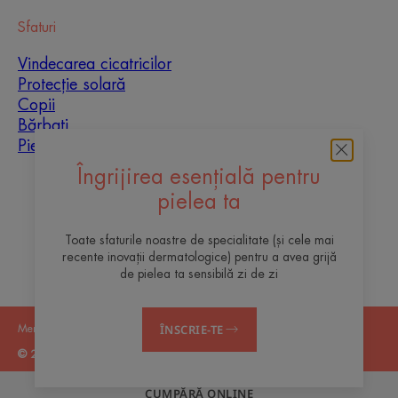
Sfaturi
Vindecarea cicatricilor
Protecție solară
Copii
Bărbați
Piele mixtă
Îngrijirea esențială pentru
Despre noi
pielea ta
Contact
Întrebări frecvente
Toate sfaturile noastre de specialitate (și cele mai
recente inovații dermatologice) pentru a avea grijă
de pielea ta sensibilă zi de zi
ÎNSCRIE-TE
Mențiuni legale
Politica de confidențialitate
Setări cookie-uri
© 2026 Eau Thermale Avène
CUMPĂRĂ ONLINE