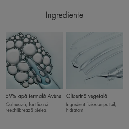
*Straturile superioare ale pielii. Studiu cinetic al indicelui de hidratare,
până la 6 h după o singură aplicare, efectuat pe 23 de subiecți**Studiu
monocentric efectuat pe 33 de subiecți cu piele și ochi sensibili, prin
Ingrediente
aplicare de două ori pe zi în jurul ochilor, pe față, buze și decolteu ***Cu
excepția capacului
*Straturile superioare ale pielii. Studiu cinetic al indicelui de hidratare,
până la 6 h după o singură aplicare, efectuat pe 23 de subiecți
*Straturile superioare ale pielii. Studiu cinetic al indicelui de hidratare,
până la 6 h după o singură aplicare, efectuat pe 23 de subiecți.
59% apă termală Avène
Glicerină vegetală
Calmează, fortifică și
Ingredient fiziocompatibil,
reechilibrează pielea.
hidratant.