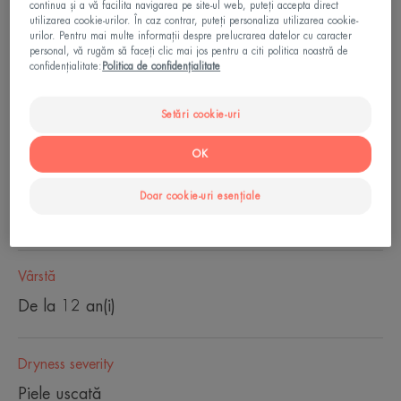
îndepărtează machiajul, hidratează* și protejează.
continua și a vă facilita navigarea pe site-ul web, puteți accepta direct
utilizarea cookie-urilor. În caz contrar, puteți personaliza utilizarea cookie-
urilor. Pentru mai multe informații despre prelucrarea datelor cu caracter
Curăță, îndepărtează machiajul, hidratează,
personal, vă rugăm să faceți clic mai jos pentru a citi politica noastră de
confidențialitate:
Politica de confidențialitate
calmează
Setări cookie-uri
Flacon
Flacon
200ml
OK
Ideal pentru
Doar cookie-uri esențiale
Adulti
Vârstă
De la 12 an(i)
Dryness severity
Piele uscată