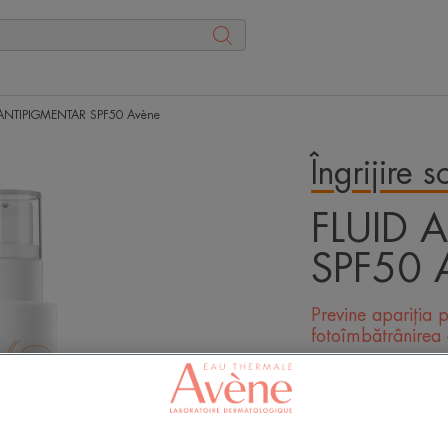
 ANTIPIGMENTAR SPF50 Avène
Îngrijire s
FLUID 
SPF50 
Previne apariția 
fotoîmbătrânirea 
Scrie-ne opinia 
Protecție solară r
lejeră pentru piel