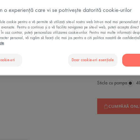
Protejează împotr
m o experiență care vi se potrivește datorită cookie-urilor
Uniformitatea tenu
le cookie pentru a vă permite să utilizați site-ul nostru web într-un mod mai personalizat 
ii avansate. Pentru a continua și a vă facilita navigarea pe site-ul web, puteți accepta direct 
. În caz contrar, puteți personaliza utilizarea cookie-urilor. Pentru mai multe informații des
Bună toleranță, f
racter personal, vă rugăm să faceți clic mai jos pentru a citi politica noastră de confidențial
Textură fluidă și
ate
Bună toleranță, f
cookie-uri
Doar cookie-uri esențiale
Textură fluidă și
Sticla cu pompa
St
4
c
p
CUMPĂRĂ ONL