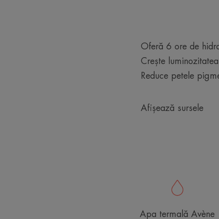
Oferă 6 ore de hidr
Crește luminozitate
Reduce petele pig
Afișează sursele
Apa termală Avène