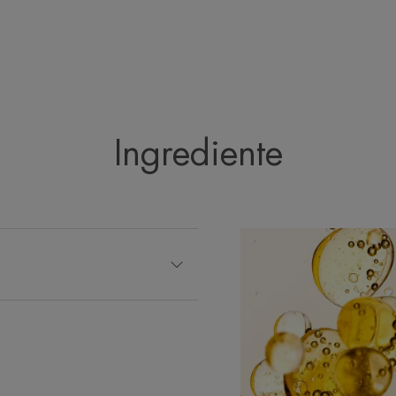
Ambalaj reciclabil aproape în întregime
Ingrediente