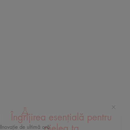
Îngrijirea esențială pentru
Inovație de ultimă oră