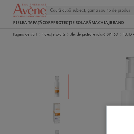
PIELEA TA
FAȚĂ
CORP
PROTECȚIE SOLARĂ
MACHIAJ
BRAND
Pagina de start
Protecție solară
Ulei de protecție solară SPF 50
FLUID