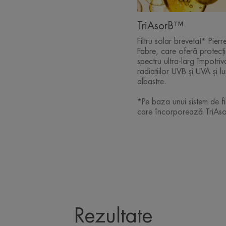
TriAsorB™
Filtru solar brevetat* Pierr
Fabre, care oferă protecț
spectru ultra-larg împotriv
radiațiilor UVB și UVA și lu
albastre.
*Pe baza unui sistem de fi
care încorporează TriAs
Rezultate