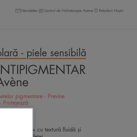
Newsletter
Centrul de Hidroterapie Avène
Retailerii Noștri
olară - piele sensibilă
ANTIPIGMENTAR
Avène
petelor pigmentare - Previne
- Protejează
ta
idicată SPF50+ cu textură fluidă și
ea sensibilă a feței.