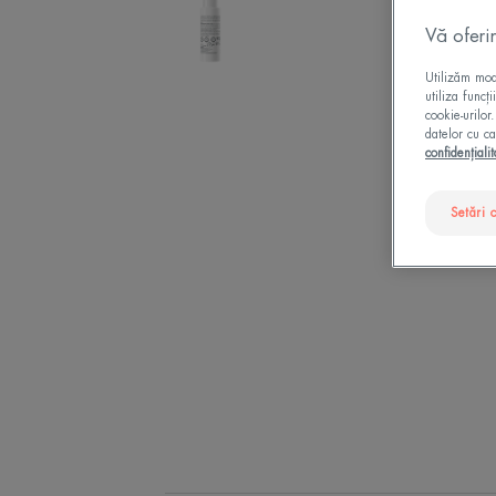
Vă oferi
Utilizăm modu
utiliza funcț
cookie-urilor
datelor cu ca
confidențialit
Setări 