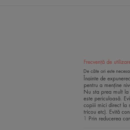
Frecvență de utilizar
De câte ori este necesa
Înainte de expunerea
pentru a menține nive
Nu sta prea mult la 
este periculoasă. Ev
copiii mici direct la
tricou etc). Evită co
1 Prin reducerea cant