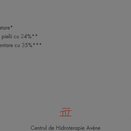
atare*
a pielii cu 24%**
mentare cu 35%***
Centrul de Hidroterapie Avène