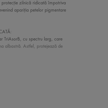
protecție zilnică ridicată împotriva
evenind apariția petelor pigmentare
CATĂ:
ar TriAsorB, cu spectru larg, care
a albastră. Astfel, protejează de
n efect de piele goală, perfect ca
emnele, nivelând în același timp tenul