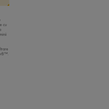
e
ie cu
a
minii
ltrare
orB™.