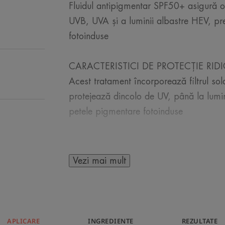
Fluidul antipigmentar SPF50+ asigură o 
UVB, UVA și a luminii albastre HEV, pr
fotoinduse
CARACTERISTICI DE PROTECȚIE RIDI
Acest tratament încorporează filtrul sol
protejează dincolo de UV, până la lumin
petele pigmentare fotoinduse
TEXTURĂ FLUIDĂ:
Oferă hidratare cu o textură lejeră cu u
Vezi mai mult
bază pentru machiaj.
ANTIPIGMENTARE:
Acest tratament corectează și previne s
APLICARE
INGREDIENTE
REZULTATE