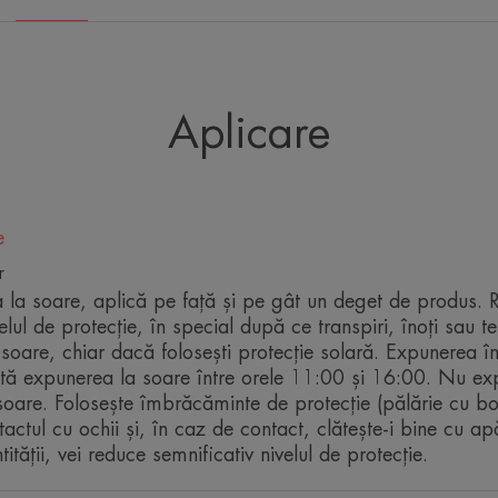
cu o ușoară putere de acoperire.
Formula sa cu toleranță bună, fără parf
sensibilă.
Aplicare
Beneficii
Fotoprotector: Filtre fotostabile UVB-UV
e
ale radiațiilor solare.
r
Textura netedă și lejeră: permite o apli
 la soare, aplică pe față și pe gât un deget de produs. R
Antioxidant: contribuie la protejarea celul
lul de protecție, în special după ce transpiri, înoți sau t
Antipigmentare: Previne și corectează 
soare, chiar dacă folosești protecție solară. Expunerea î
ită expunerea la soare între orele 11:00 și 16:00. Nu exp
 soare. Folosește îmbrăcăminte de protecție (pălărie cu bor
RECICLARE
ntactul cu ochii și, în caz de contact, clătește-i bine cu ap
ității, vei reduce semnificativ nivelul de protecție.
Ambalaj care nu conține materiale reciclate